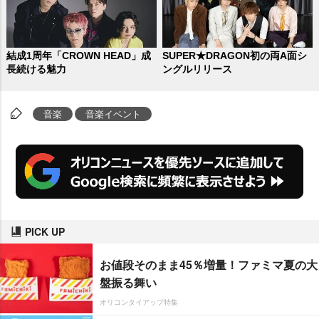
結成1周年「CROWN HEAD」成
SUPER★DRAGON初の両A面シ
長続ける魅力
ングルリリース
音楽
音楽イベント
PICK UP
お値段そのまま45％増量！ファミマ夏の大
盤振る舞い
オリコンタイアップ特集