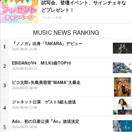
試写会、登壇イベント、サインチェキな
どプレゼント！
プレゼント特集
MUSIC NEWS RANKING
『ノノガ』出身「TAKARA」デビュー
1
2026-08-05 21:00
EBiDANがV4 M!LK3曲TOP10
2
2026-08-05 09:21
ピコ太郎×矢島美容室“MAMA”大暴走
3
2026-08-05 08:00
ジャネット公演 ゲスト3組も放送
4
2026-08-04 12:00
Ado、初の日産公演『Ao』放送決定
5
2026-08-05 18:00