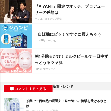
『VIVANT』限定ウオッチ、プロデュー
サーの感想は
オリコンタイアップ特集
自販機にピッ！ですぐに買えちゃう
（PR）ジハンピ
朝1分貼るだけ！ミルクピールで一日中ず
っとうるツヤ肌
（PR）サボリーノ
新着トレンド
コメントする・見る
茶葉で一目瞭然の浸透力！味の違いに衝撃を受ける水と
は
オリコンタイアップ特集