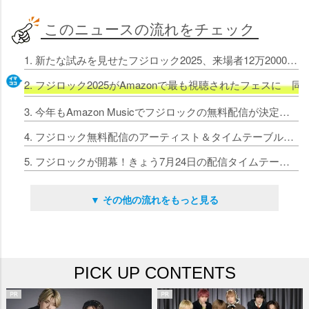
このニュースの流れをチェック
1. 新たな試みを見せたフジロック2025、来場者12万2000人 初登場の山下達郎＆Vulfpeckら出演日は完売に
2. フジロック2025がAmazonで最も視聴されたフェスに 同
3. 今年もAmazon Musicでフジロックの無料配信が決定 配信スケジュール＆アーティストは後日発表
4. フジロック無料配信のアーティスト＆タイムテーブル発表 Hi-STANDARD、藤井 風、XG、The xxら
5. フジロックが開幕！きょう7月24日の配信タイムテーブルをチェック Amazonで無料独占配信
▼ その他の流れをもっと見る
PICK UP CONTENTS