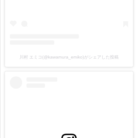
川村 エミコ(@kawamura_emiko)がシェアした投稿