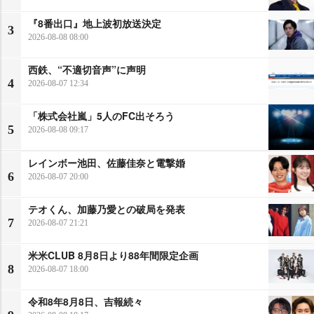
『8番出口』地上波初放送決定
3
2026-08-08 08:00
西鉄、“不適切音声”に声明
4
2026-08-07 12:34
「株式会社嵐」5人のFC出そろう
5
2026-08-08 09:17
レインボー池田、佐藤佳奈と電撃婚
6
2026-08-07 20:00
テオくん、加藤乃愛との破局を発表
7
2026-08-07 21:21
米米CLUB 8月8日より88年間限定企画
8
2026-08-07 18:00
令和8年8月8日、吉報続々