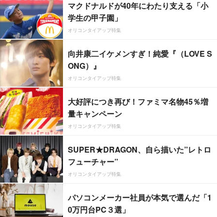
マクドナルドが40年にわたり支える「小
学生の甲子園」
オリコンタイアップ特集
向井康二イケメンすぎ！純愛『（LOVE S
ONG）』
オリコンタイアップ特集
大好評につき再び！ファミマ名物45％増
量キャンペーン
オリコンタイアップ特集
SUPER★DRAGON、自ら描いた”レトロ
フューチャー”
オリコンタイアップ特集
パソコンメーカー社員が本気で選んだ「1
0万円台PC３選」