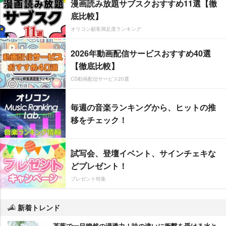
漫画読み放題サブスクおすすめ11選【徹
底比較】
オリコン顧客満足度ランキング
2026年動画配信サービスおすすめ40選
【徹底比較】
CS動画配信サービス20選
毎週の音楽ランキングから、ヒットの推
移をチェック！
試写会、登壇イベント、サインチェキな
どプレゼント！
プレゼント特集
新着トレンド
茶葉で一目瞭然の浸透力！味の違いに衝撃を受ける水と