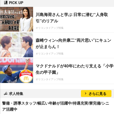
PICK UP
川島海荷さんと学ぶ 日常に潜む“人身取
引”のリアル
オリコンタイアップ特集
森崎ウィン×向井康二“両片思い”にキュン
が止まらん！
オリコンタイアップ特集
マクドナルドが40年にわたり支える「小学
生の甲子園」
オリコンタイアップ特集
求人特集
さらに見る
警備・誘導スタッフ/幅広い年齢が活躍中/待遇充実/寮完備/シニ
ア活躍中