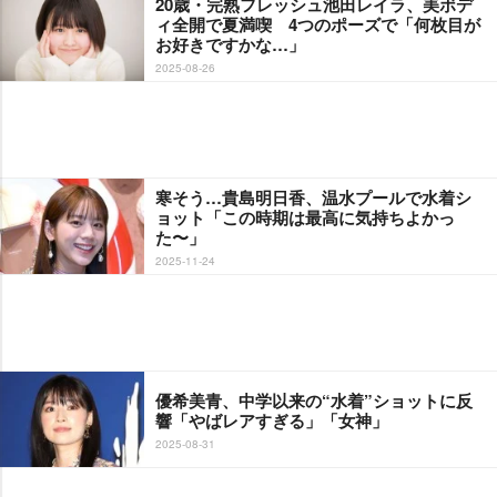
20歳・完熟フレッシュ池田レイラ、美ボデ
ィ全開で夏満喫 4つのポーズで「何枚目が
お好きですかな…」
2025-08-26
寒そう…貴島明日香、温水プールで水着シ
ョット「この時期は最高に気持ちよかっ
た〜」
2025-11-24
優希美青、中学以来の“水着”ショットに反
響「やばレアすぎる」「女神」
2025-08-31