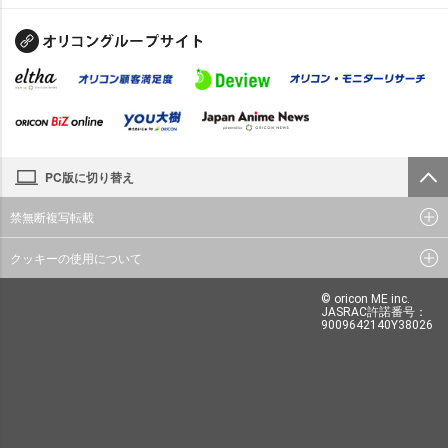
PC版に切り替え
禁無断複写転載
クッキーの使用について
© oricon ME inc.
JASRAC許諾番号：
9009642140Y38026