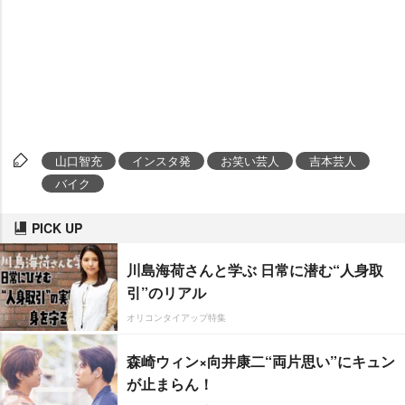
山口智充
インスタ発
お笑い芸人
吉本芸人
バイク
PICK UP
川島海荷さんと学ぶ 日常に潜む“人身取
引”のリアル
オリコンタイアップ特集
森崎ウィン×向井康二“両片思い”にキュン
が止まらん！