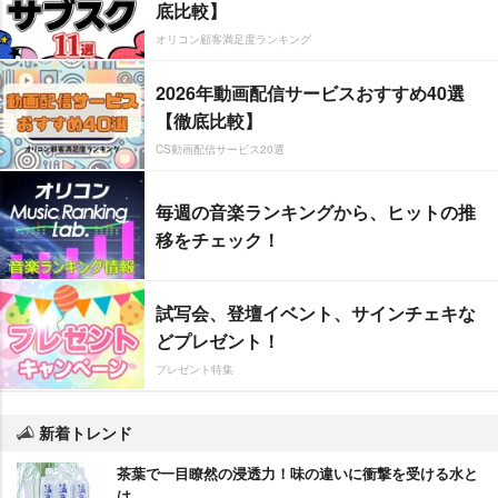
底比較】
オリコン顧客満足度ランキング
2026年動画配信サービスおすすめ40選
【徹底比較】
CS動画配信サービス20選
毎週の音楽ランキングから、ヒットの推
移をチェック！
試写会、登壇イベント、サインチェキな
どプレゼント！
プレゼント特集
新着トレンド
茶葉で一目瞭然の浸透力！味の違いに衝撃を受ける水と
は