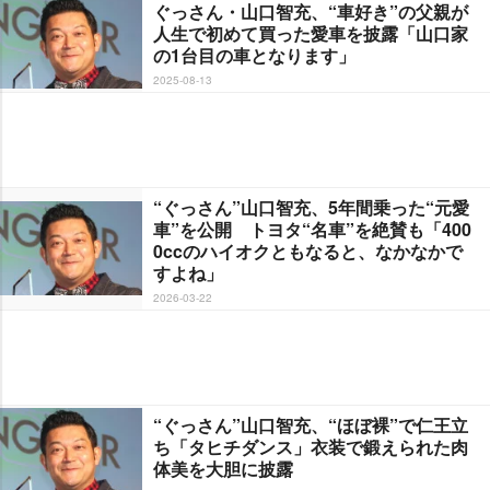
ぐっさん・山口智充、“車好き”の父親が
人生で初めて買った愛車を披露「山口家
の1台目の車となります」
2025-08-13
“ぐっさん”山口智充、5年間乗った“元愛
車”を公開 トヨタ“名車”を絶賛も「400
0ccのハイオクともなると、なかなかで
すよね」
2026-03-22
“ぐっさん”山口智充、“ほぼ裸”で仁王立
ち「タヒチダンス」衣装で鍛えられた肉
体美を大胆に披露