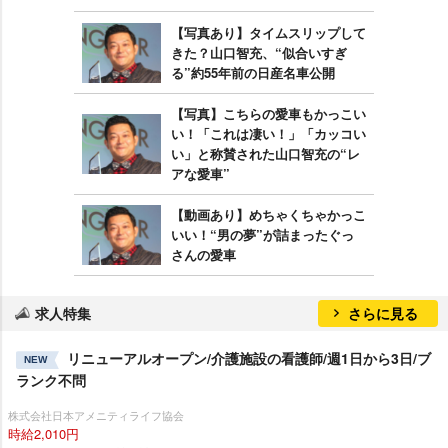
【写真あり】タイムスリップして
きた？山口智充、“似合いすぎ
る”約55年前の日産名車公開
【写真】こちらの愛車もかっこい
い！「これは凄い！」「カッコい
い」と称賛された山口智充の“レ
アな愛車”
【動画あり】めちゃくちゃかっこ
いい！“男の夢”が詰まったぐっ
さんの愛車
求人特集
さらに見る
リニューアルオープン/介護施設の看護師/週1日から3日/ブ
NEW
ランク不問
株式会社日本アメニティライフ協会
時給2,010円