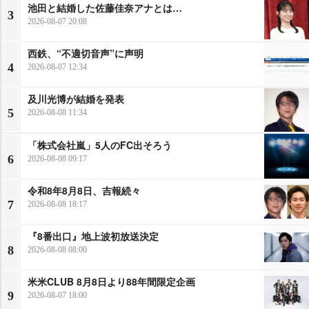
池田と結婚した佐藤佳奈アナとは…
3
2026-08-07 20:08
西鉄、“不適切音声”に声明
4
2026-08-07 12:34
及川光博が結婚を発表
5
2026-08-08 11:34
「株式会社嵐」5人のFC出そろう
6
2026-08-08 09:17
令和8年8月8日、吉報続々
7
2026-08-08 18:17
『8番出口』地上波初放送決定
8
2026-08-08 08:00
米米CLUB 8月8日より88年間限定企画
9
2026-08-07 18:00