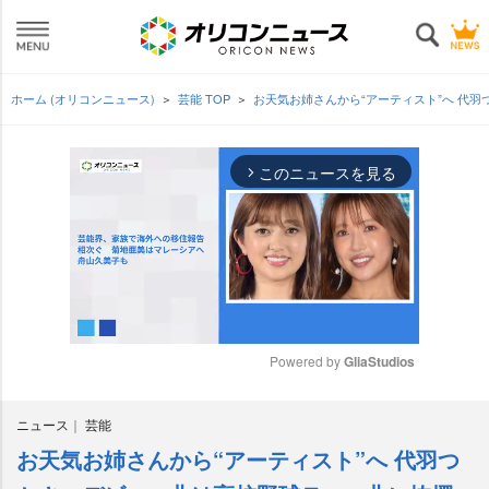
ホーム (オリコンニュース)
芸能 TOP
お天気お姉さんから“アーティスト”へ 代
このニュースを見る
arrow_forward_ios
Powered by 
GliaStudios
M
ニュース
芸能
u
t
お天気お姉さんから“アーティスト”へ 代羽つ
e