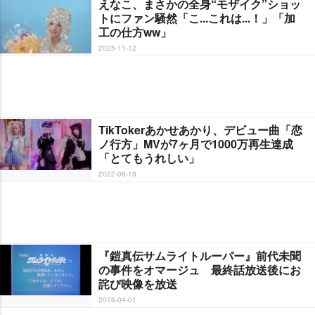
えなこ、まさかの全身“モザイク”ショッ
トにファン騒然「こ...これは...！」「加
工の仕方ww」
2025-11-12
TikTokerあかせあかり、デビュー曲「恋
ノ行方」MVが7ヶ月で1000万再生達成
「とてもうれしい」
2022-08-18
『鎧真伝サムライトルーパー』前代未聞
の事件をオマージュ 最終話放送後にお
詫び映像を放送
2026-04-01