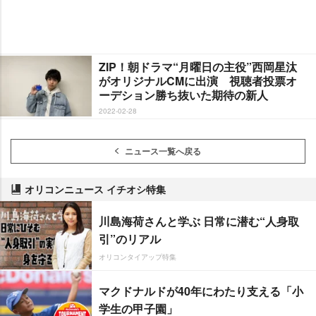
ZIP！朝ドラマ“月曜日の主役”西岡星汰
がオリジナルCMに出演 視聴者投票オ
ーデション勝ち抜いた期待の新人
2022-02-28
ニュース一覧へ戻る
オリコンニュース イチオシ特集
川島海荷さんと学ぶ 日常に潜む“人身取
引”のリアル
オリコンタイアップ特集
マクドナルドが40年にわたり支える「小
学生の甲子園」