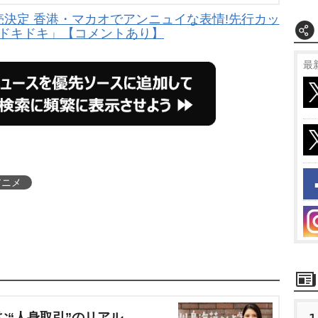
発売決定 香港・マカオでアンニュイな表情!先行カッ
「ドキドキ」【コメントあり】
最
アニメ
む“人身取引”のリアル