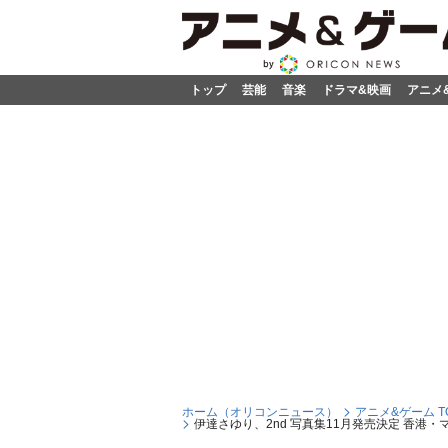
トップ
芸能
音楽
ドラマ&映画
アニメ
ホーム（オリコンニュース）
アニメ&ゲーム T
伊達さゆり、2nd 写真集11月発売決定 香