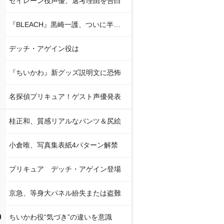
セイレーン役声優、選考理由を告白
『BLEACH』黒崎一護、ついに半虚化
デッチ・アゲイン役は
『ちいかわ』新グッズ説明文に恐怖
名探偵プリキュア！ゲスト声優発表
桂正和、質感リアルなパンツ＆尻絵
小倉唯、写真集表紙4パターン解禁
プリキュア デッチ・アゲイン登場
京急、等身大パネル紛失または盗難
0
ちいかわ役“気づき”の違いを意識