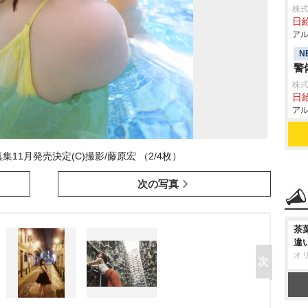
株式
日給
アル
N
警
株式
日給
アル
集11月発売決定(C)撮影/藤原宏 （2/4枚）
次の写真
茶
違
オ