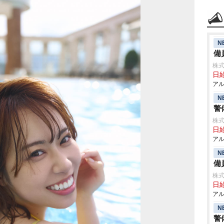
N
備
株式
日給
アル
N
警
株式
日給
アル
N
備
株式
日給
アル
N
警