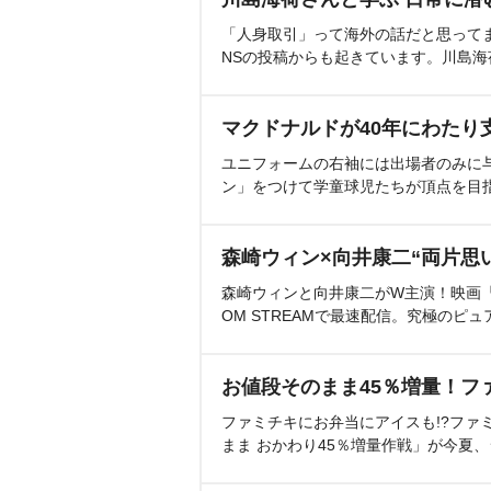
「人身取引」って海外の話だと思って
NSの投稿からも起きています。川島
マクドナルドが40年にわたり
ユニフォームの右袖には出場者のみに
ン」をつけて学童球児たちが頂点を目
森崎ウィン×向井康二“両片思
森崎ウィンと向井康二がW主演！映画『（L
OM STREAMで最速配信。究極のピュ
お値段そのまま45％増量！フ
ファミチキにお弁当にアイスも!?ファ
まま おかわり45％増量作戦」が今夏