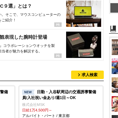
C９選」とは？
い。そこで、マウスコンピューターの
をご紹介！
界観表現した腕時計登場
NT』コラボレーションウオッチを製
担当者が魅力を解説する。
求人検索
警備
日勤・入谷駅周辺の交通誘導警備
NEW
員/入社祝い金あり/週1日～OK
株式会社MSK
日給1万4,500円～
アルバイト・パート / 東京都