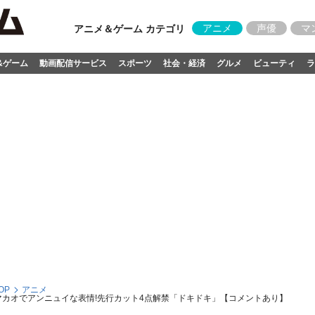
アニメ
声優
マ
アニメ＆ゲーム カテゴリ
&ゲーム
動画配信サービス
スポーツ
社会・経済
グルメ
ビューティ
ラ
OP
アニメ
港・マカオでアンニュイな表情!先行カット4点解禁「ドキドキ」【コメントあり】