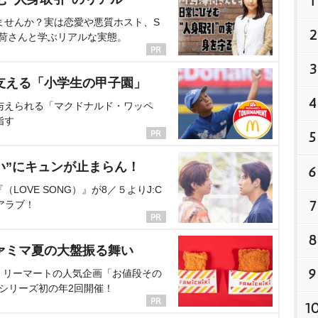
1
ませんか？実は恋愛や悪質ホスト、S
2
海荷さんと学ぶリアルな実態。
3
支える「小学生の甲子園」
4
与えられる「マクドナルド・ワッペ
指す
5
い”にキュンが止まらん！
6
OVE SONG）』が8／５よりJ:C
7
アラブ！
8
ァミマ夏の大盤振る舞い
9
ミリーマートの人気企画「お値段その
、シリーズ初の年2回開催！
1