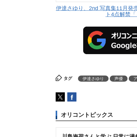
伊達さゆり、2nd 写真集11月
ト4点解禁
タグ
伊達さゆり
声優
オリコントピックス
川島海荷さんと学ぶ 日常に潜