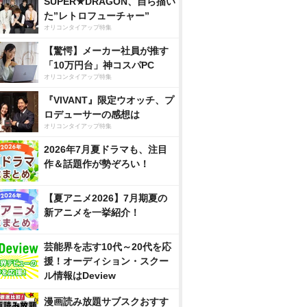
SUPER★DRAGON、自ら描い
た”レトロフューチャー”
オリコンタイアップ特集
【驚愕】メーカー社員が推す
「10万円台」神コスパPC
オリコンタイアップ特集
『VIVANT』限定ウオッチ、プ
ロデューサーの感想は
オリコンタイアップ特集
2026年7月夏ドラマも、注目
作＆話題作が勢ぞろい！
【夏アニメ2026】7月期夏の
新アニメを一挙紹介！
芸能界を志す10代～20代を応
援！オーディション・スクー
ル情報はDeview
漫画読み放題サブスクおすす