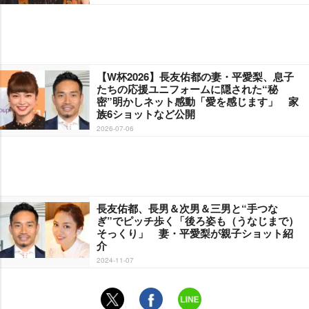
【W杯2026】長友佑都の妻・平愛梨、息子
たちの応援ユニフォームに隠された“秘
密”明かしネット感動「愛を感じます」 家
族6ショットなど公開
2026-07-06
長友佑都、長男＆次男＆三男と“手つな
ぎ”でピッチ歩く「後ろ姿も（うなじまで）
そっくり」 妻・平愛梨が親子ショット紹
介
2024-11-07