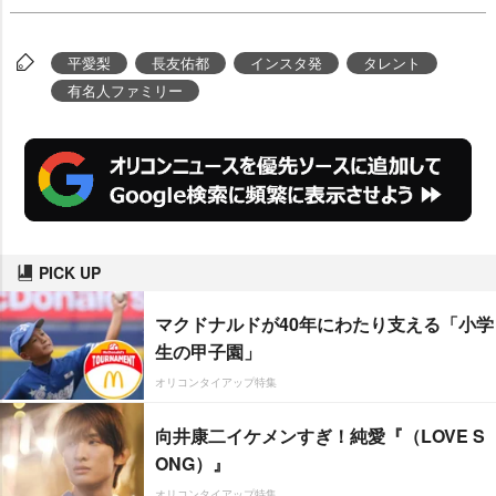
平愛梨
長友佑都
インスタ発
タレント
有名人ファミリー
PICK UP
マクドナルドが40年にわたり支える「小学
生の甲子園」
オリコンタイアップ特集
向井康二イケメンすぎ！純愛『（LOVE S
ONG）』
オリコンタイアップ特集