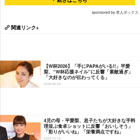
sponsored by 求人ボックス
関連リンク+
【W杯2026】「手にPAPAがいる!!」平愛
梨、“W杯応援ネイル”に反響「素敵過ぎ」
「大好きなのが伝わってくる」
2026-06-24
4児の母・平愛梨、息子たちが大好きな手料
理並ぶ食卓ショットに反響「おいしそう」
「彩りがいいね」「栄養満点ですね」
2025-10-15