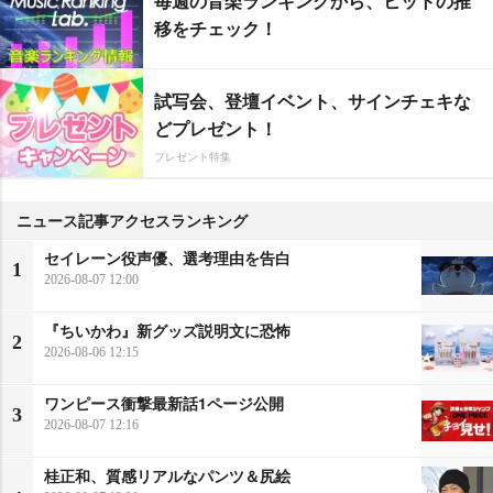
毎週の音楽ランキングから、ヒットの推
移をチェック！
試写会、登壇イベント、サインチェキな
どプレゼント！
プレゼント特集
ニュース記事アクセスランキング
セイレーン役声優、選考理由を告白
1
2026-08-07 12:00
『ちいかわ』新グッズ説明文に恐怖
2
2026-08-06 12:15
ワンピース衝撃最新話1ページ公開
3
2026-08-07 12:16
桂正和、質感リアルなパンツ＆尻絵