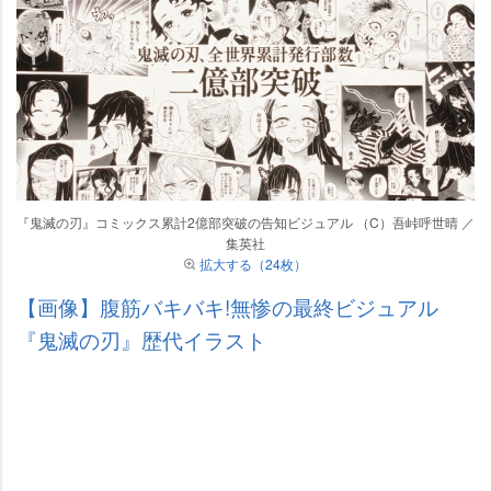
『鬼滅の刃』コミックス累計2億部突破の告知ビジュアル （C）吾峠呼世晴 ／
集英社
拡大する（24枚）
【画像】腹筋バキバキ!無惨の最終ビジュアル
『鬼滅の刃』歴代イラスト