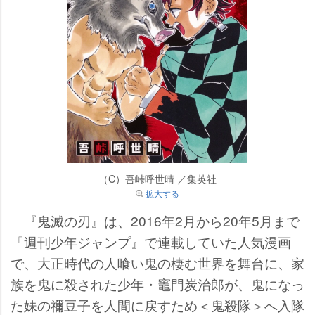
（C）吾峠呼世晴 ／集英社
拡大する
『鬼滅の刃』は、2016年2月から20年5月まで
『週刊少年ジャンプ』で連載していた人気漫画
で、大正時代の人喰い鬼の棲む世界を舞台に、家
族を鬼に殺された少年・竈門炭治郎が、鬼になっ
た妹の禰豆子を人間に戻すため＜鬼殺隊＞へ入隊