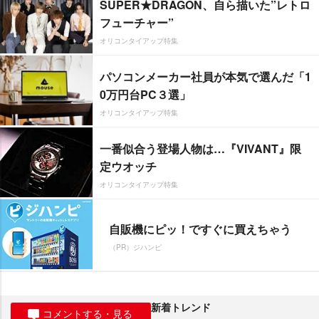
SUPER★DRAGON、自ら描いた”レトロ
フューチャー”
オリコンタイアップ特集
パソコンメーカー社員が本気で選んだ「1
0万円台PC３選」
オリコンタイアップ特集
一番似合う登場人物は…『VIVANT』限
定ウオッチ
オリコンタイアップ特集
自販機にピッ！ですぐに買えちゃう
（PR）ジハンピ
新着トレンド
コメントする・見る