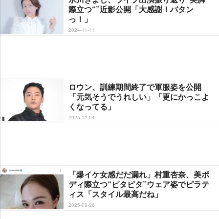
際立つ“”近影公開「大感謝！バタン
っ！」
2024-11-11
ロウン、訓練期間終了で軍服姿を公開
「元気そうでうれしい」「更にかっこよ
くなってる」
2025-12-04
「爆イケ女感だだ漏れ」村重杏奈、美ボ
ディ際立つ“ピタピタ”ウェア姿でピラテ
ィス「スタイル最高だね」
2025-09-26