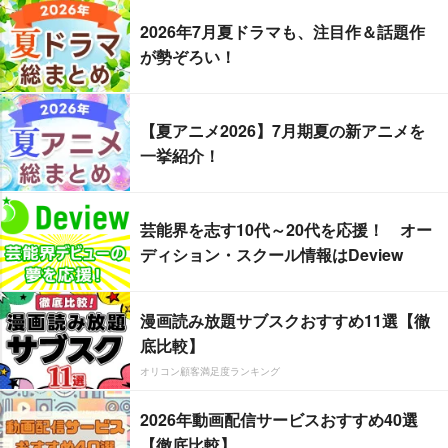
2026年7月夏ドラマも、注目作＆話題作
が勢ぞろい！
【夏アニメ2026】7月期夏の新アニメを
一挙紹介！
芸能界を志す10代～20代を応援！ オー
ディション・スクール情報はDeview
漫画読み放題サブスクおすすめ11選【徹
底比較】
オリコン顧客満足度ランキング
2026年動画配信サービスおすすめ40選
【徹底比較】