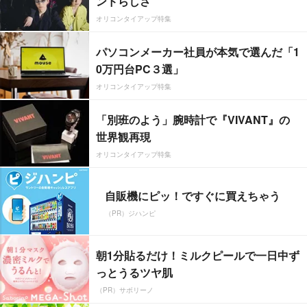
ンドらしさ”
オリコンタイアップ特集
パソコンメーカー社員が本気で選んだ「1
0万円台PC３選」
オリコンタイアップ特集
「別班のよう」腕時計で『VIVANT』の
世界観再現
オリコンタイアップ特集
自販機にピッ！ですぐに買えちゃう
（PR）ジハンピ
朝1分貼るだけ！ミルクピールで一日中ず
っとうるツヤ肌
（PR）サボリーノ