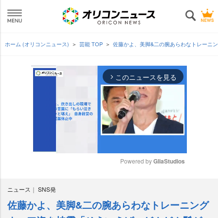
ホーム (オリコンニュース)
芸能 TOP
佐藤かよ、美脚&二の腕あらわなトレーニ
このニュースを見る
arrow_forward_ios
Powered by 
GliaStudios
M
ニュース
SNS発
u
t
佐藤かよ、美脚&二の腕あらわなトレーニング
e