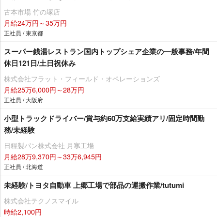
古本市場 竹の塚店
月給24万円～35万円
正社員 / 東京都
スーパー銭湯レストラン国内トップシェア企業の一般事務/年間
休日121日/土日祝休み
株式会社フラット・フィールド・オペレーションズ
月給25万6,000円～28万円
正社員 / 大阪府
小型トラックドライバー/賞与約60万支給実績アリ/固定時間勤
務/未経験
日糧製パン株式会社 月寒工場
月給28万9,370円～33万6,945円
正社員 / 北海道
未経験/トヨタ自動車 上郷工場で部品の運搬作業/tutumi
株式会社テクノスマイル
時給2,100円