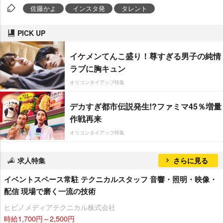
佐藤かよ
インスタ発
タレント
PICK UP
イケメンてんこ盛り！尊すぎる男子の純情
ラブに胸キュン
オリコンタイアップ特集
デカすぎ都市伝説発生!?ファミマ45％増量
作戦再来
オリコンタイアップ特集
求人特集
さらに見る
イベントスペース常駐 テクニカルスタッフ 音響・照明・映像・
配信 現場で磨く一流の技術
ヒビノメディアテクニカル株式会社
時給1,700円～2,500円