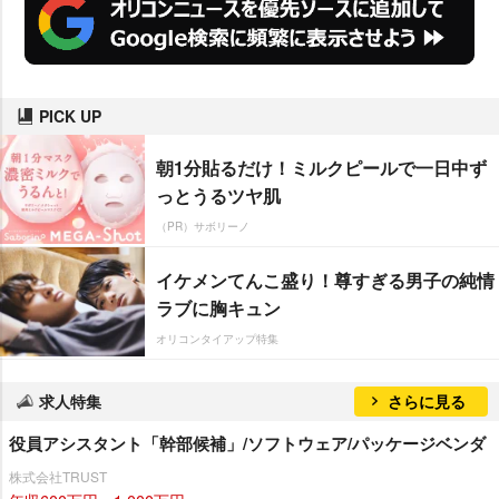
PICK UP
朝1分貼るだけ！ミルクピールで一日中ず
っとうるツヤ肌
（PR）サボリーノ
イケメンてんこ盛り！尊すぎる男子の純情
ラブに胸キュン
オリコンタイアップ特集
求人特集
さらに見る
役員アシスタント「幹部候補」/ソフトウェア/パッケージベンダ
株式会社TRUST