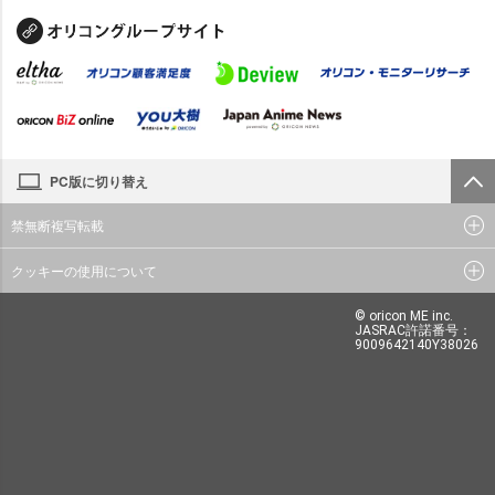
PC版に切り替え
禁無断複写転載
クッキーの使用について
© oricon ME inc.
JASRAC許諾番号：
9009642140Y38026