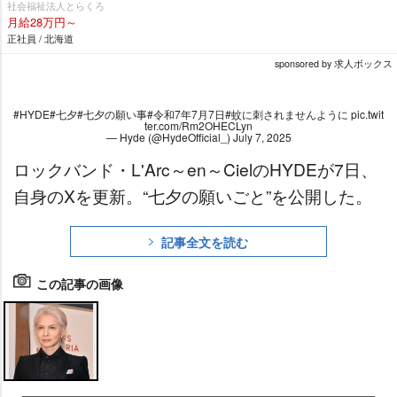
社会福祉法人とらくろ
月給28万円～
正社員 / 北海道
sponsored by 求人ボックス
#HYDE
#七夕
#七夕の願い事
#令和7年7月7日
#蚊に刺されませんように
pic.twit
ter.com/Rm2OHECLyn
— Hyde (@HydeOfficial_)
July 7, 2025
ロックバンド・L'Arc～en～CielのHYDEが7日、
自身のXを更新。“七夕の願いごと”を公開した。
記事全文を読む
この記事の画像