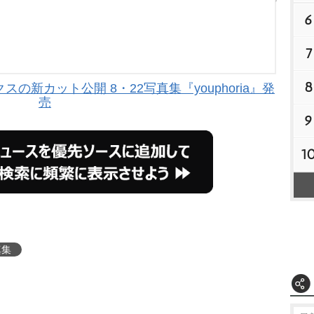
6
7
8
の新カット公開 8・22写真集『youphoria』発
売
9
1
真集