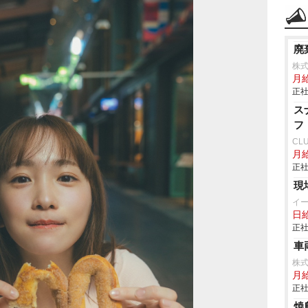
廃
株
月給
正社
ス
フ
CLU
月
正社
現
イ
日
正社
車
株
月
正社
焼