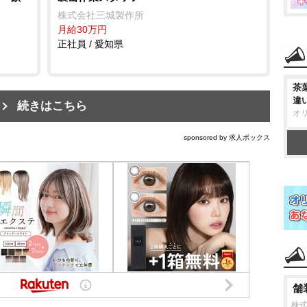
株式会社三城製作所
月給30万円
正社員 / 愛知県
茶
違
続きはこちら
オ
sponsored by 求人ボックス
舗
株