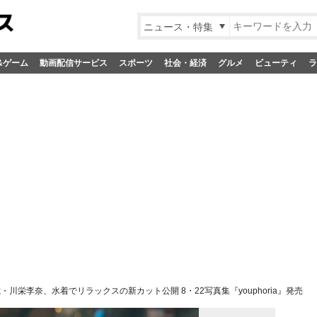
ニュース・特集
&ゲーム
動画配信サービス
スポーツ
社会・経済
グルメ
ビューティ
ラ
歳・川栄李奈、水着でリラックスの新カット公開 8・22写真集『youphoria』発売