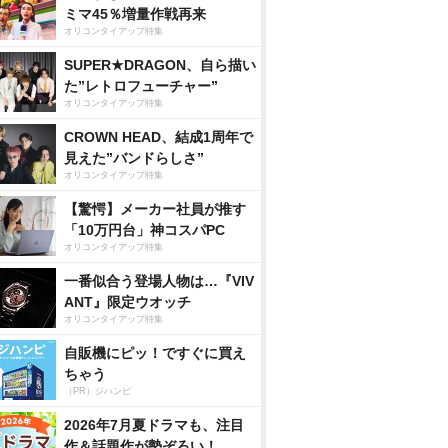
ミマ45％増量作戦再来
オリコンタイアップ特集
SUPER★DRAGON、自ら描い
た”レトロフューチャー”
オリコンタイアップ特集
CROWN HEAD、結成1周年で
見えた”バンドらしさ”
オリコンタイアップ特集
【驚愕】メーカー社員が推す
「10万円台」神コスパPC
オリコンタイアップ特集
一番似合う登場人物は…『VIV
ANT』限定ウオッチ
オリコンタイアップ特集
自販機にピッ！ですぐに買え
ちゃう
（PR）ジハンピ
2026年7月夏ドラマも、注目
作＆話題作が勢ぞろい！