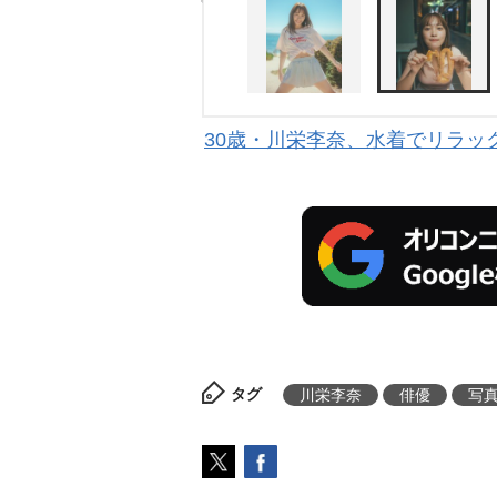
30歳・川栄李奈、水着でリラックス
タグ
川栄李奈
俳優
写