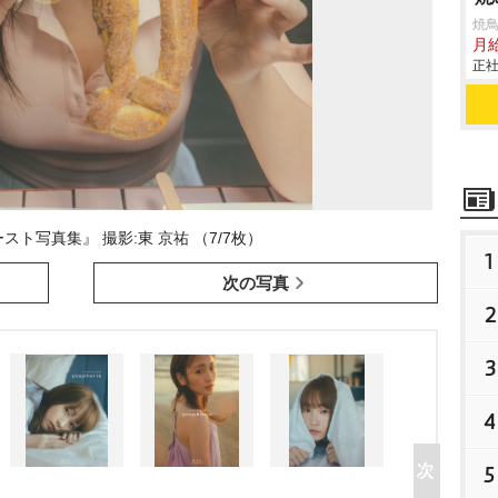
焼
月
正社
ト写真集』 撮影:東 京祐 （7/7枚）
1
次の写真
2
3
4
5