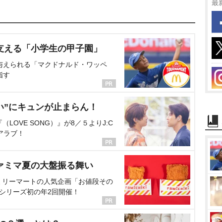
最
支える「小学生の甲子園」
与えられる「マクドナルド・ワッペ
指す
い”にキュンが止まらん！
OVE SONG）』が8／５よりJ:C
アラブ！
ァミマ夏の大盤振る舞い
ミリーマートの人気企画「お値段その
、シリーズ初の年2回開催！