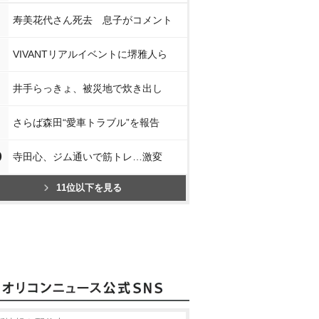
寿美花代さん死去 息子がコメント
VIVANTリアルイベントに堺雅人ら
井手らっきょ、被災地で炊き出し
さらば森田“愛車トラブル”を報告
0
寺田心、ジム通いで筋トレ…激変
11位以下を見る