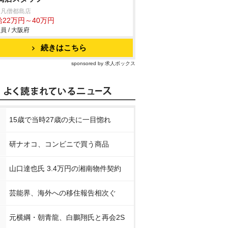
鳥凡僧都島店
給22万円～40万円
員 / 大阪府
続きはこちら
sponsored by 求人ボックス
15歳で当時27歳の夫に一目惚れ
研ナオコ、コンビニで買う商品
山口達也氏 3.4万円の湘南物件契約
芸能界、海外への移住報告相次ぐ
元横綱・朝青龍、白鵬翔氏と再会2S