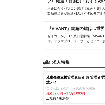
プロ厳選！目的別「おすすめP
用途に合うパソコン選びは意外と難し
製品担当者が用途別のおすすめモデル
『VIVANT』続編の鍵は…世
セイコーが、TBS系日曜劇場『VIVA
作。ドラマプロデューサーとセイコー
求人特集
児童発達支援管理責任者 兼 管理者/
放デイ
こぱんはうすさくら東久留米教室
月給32万円～37万8,000円
正社員 / 東京都