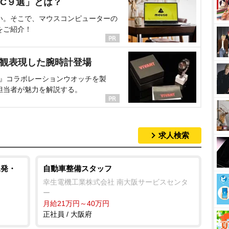
C９選」とは？
い。そこで、マウスコンピューターの
をご紹介！
界観表現した腕時計登場
NT』コラボレーションウオッチを製
担当者が魅力を解説する。
求人検索
児発・
自動車整備スタッフ
幸生電機工業株式会社 南大阪サービスセンタ
ー
月給21万円～40万円
正社員 / 大阪府