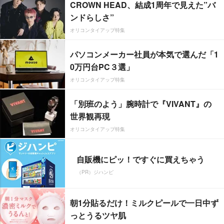
CROWN HEAD、結成1周年で見えた”バ
ンドらしさ”
オリコンタイアップ特集
パソコンメーカー社員が本気で選んだ「1
0万円台PC３選」
オリコンタイアップ特集
「別班のよう」腕時計で『VIVANT』の
世界観再現
オリコンタイアップ特集
自販機にピッ！ですぐに買えちゃう
（PR）ジハンピ
朝1分貼るだけ！ミルクピールで一日中ず
っとうるツヤ肌