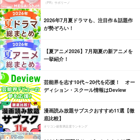
（PR）サボリーノ
2026年7月夏ドラマも、注目作＆話題作
が勢ぞろい！
【夏アニメ2026】7月期夏の新アニメを
一挙紹介！
芸能界を志す10代～20代を応援！ オー
ディション・スクール情報はDeview
漫画読み放題サブスクおすすめ11選【徹
底比較】
オリコン顧客満足度ランキング