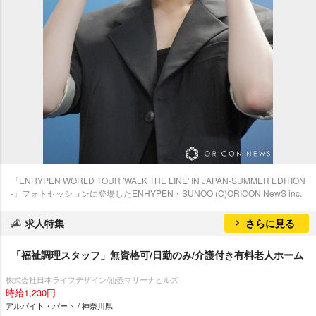
『ENHYPEN WORLD TOUR 'WALK THE LINE' IN JAPAN‐SUMMER EDITION
‐』フォトセッションに登場したENHYPEN・SUNOO (C)ORICON NewS inc.
求人特集
さらに見る
「福祉調理スタッフ」無資格可/日勤のみ/介護付き有料老人ホーム
株式会社日本ライフデザイン/油壺マリーナヒルズ
時給1,230円
アルバイト・パート / 神奈川県