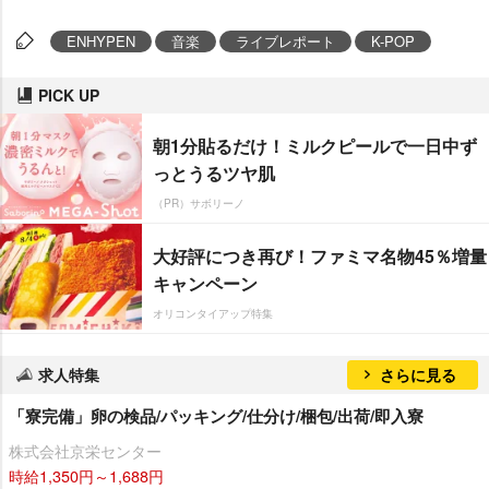
ENHYPEN
音楽
ライブレポート
K-POP
PICK UP
朝1分貼るだけ！ミルクピールで一日中ず
っとうるツヤ肌
（PR）サボリーノ
大好評につき再び！ファミマ名物45％増量
キャンペーン
オリコンタイアップ特集
求人特集
さらに見る
「寮完備」卵の検品/パッキング/仕分け/梱包/出荷/即入寮
株式会社京栄センター
時給1,350円～1,688円