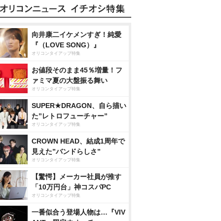
向井康二イケメンすぎ！純愛
『（LOVE SONG）』
オリコンタイアップ特集
お値段そのまま45％増量！フ
ァミマ夏の大盤振る舞い
オリコンタイアップ特集
SUPER★DRAGON、自ら描い
た”レトロフューチャー”
オリコンタイアップ特集
CROWN HEAD、結成1周年で
見えた”バンドらしさ”
オリコンタイアップ特集
【驚愕】メーカー社員が推す
「10万円台」神コスパPC
オリコンタイアップ特集
一番似合う登場人物は…『VIV