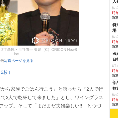
入
株
時給
派遣
特
場
株
時給
派遣
丁拳銃・川谷修士 夫婦（C）ORICON NewS
医
inc.
日
写真ページを見る
UT
時給
2枚）
派遣
部
歓
から家族でごはん行こう』と誘ったら『2人で行
株
して2人で乾杯して来ました」とし、ワイングラス
時給
派遣
アップ。そして「まだまだ夫婦楽しい!!」とつづ