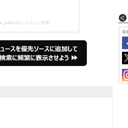
a_yukiko)がシェアした投稿
最