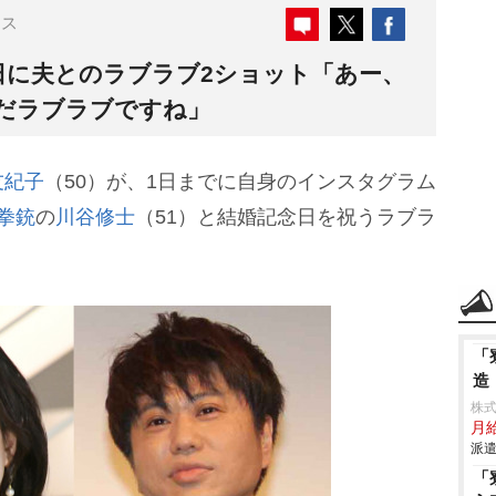
ース
日に夫とのラブラブ2ショット「あー、
だラブラブですね」
友紀子
（50）が、1日までに自身のインスタグラム
拳銃
の
川谷修士
（51）と結婚記念日を祝うラブラ
「
造
株
月給
派遣
「