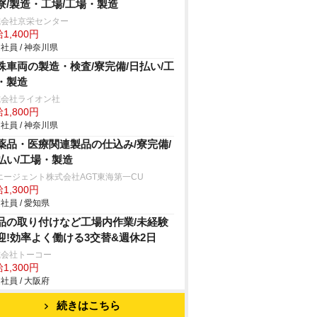
寮/製造・工場/工場・製造
式会社京栄センター
1,400円
社員 / 神奈川県
殊車両の製造・検査/寮完備/日払い/工
・製造
式会社ライオン社
1,800円
社員 / 神奈川県
薬品・医療関連製品の仕込み/寮完備/
払い/工場・製造
エージェント株式会社AGT東海第一CU
1,300円
社員 / 愛知県
品の取り付けなど工場内作業/未経験
迎!効率よく働ける3交替&週休2日
式会社トーコー
1,300円
社員 / 大阪府
続きはこちら