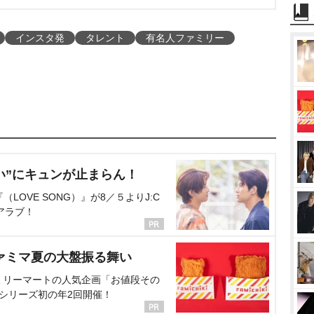
インスタ発
タレント
有名人ファミリー
い”にキュンが止まらん！
OVE SONG）』が8／５よりJ:C
アラブ！
ァミマ夏の大盤振る舞い
ミリーマートの人気企画「お値段その
、シリーズ初の年2回開催！