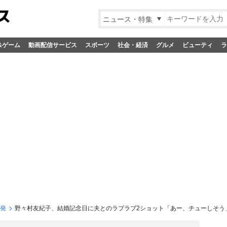
ニュース・特集
&ゲーム
動画配信サービス
スポーツ
社会・経済
グルメ
ビューティ
ラ
S発
野々村友紀子、結婚記念日に夫とのラブラブ2ショット「あー、チューしそう