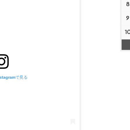
8
9
1
tagramで見る