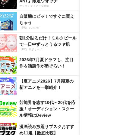
ANT』限定ウオッチ
オリコンタイアップ特集
自販機にピッ！ですぐに買え
ちゃう
（PR）ジハンピ
朝1分貼るだけ！ミルクピール
で一日中ずっとうるツヤ肌
（PR）サボリーノ
2026年7月夏ドラマも、注目
作＆話題作が勢ぞろい！
【夏アニメ2026】7月期夏の
新アニメを一挙紹介！
芸能界を志す10代～20代を応
援！オーディション・スクー
ル情報はDeview
漫画読み放題サブスクおすす
め11選【徹底比較】