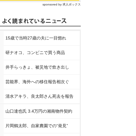
sponsored by 求人ボックス
15歳で当時27歳の夫に一目惚れ
研ナオコ、コンビニで買う商品
井手らっきょ、被災地で炊き出し
芸能界、海外への移住報告相次ぐ
清水アキラ、良太郎さん死去を報告
山口達也氏 3.4万円の湘南物件契約
片岡鶴太郎、自家農園での“発見”