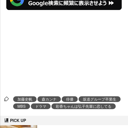
加藤史帆
森カンナ
俳優
坂道グループ卒業生
MBS
ドラマ
彩香ちゃんは弘子先輩に恋してる
PICK UP