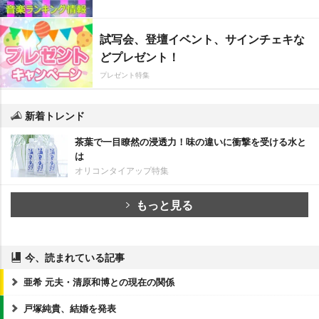
試写会、登壇イベント、サインチェキな
どプレゼント！
プレゼント特集
新着トレンド
茶葉で一目瞭然の浸透力！味の違いに衝撃を受ける水と
は
オリコンタイアップ特集
もっと見る
今、読まれている記事
亜希 元夫・清原和博との現在の関係
戸塚純貴、結婚を発表