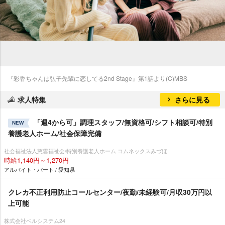
『彩香ちゃんは弘子先輩に恋してる2nd Stage』第1話より(C)MBS
求人特集
さらに見る
「週4から可」調理スタッフ/無資格可/シフト相談可/特別
NEW
養護老人ホーム/社会保障完備
社会福祉法人慈雲福祉会/特別養護老人ホーム コムネックスみづほ
時給1,140円～1,270円
アルバイト・パート / 愛知県
クレカ不正利用防止コールセンター/夜勤/未経験可/月収30万円以
上可能
株式会社ベルシステム24