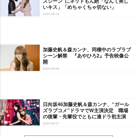
スシーン”にネットもん絶「なんて美し
いキス」「めちゃくちゃ切ない」
2024-08-16
加藤史帆＆森カンナ、同棲中のラブラブ
シーン解禁 『あやひろ2』予告映像公
開
2025-06-06
日向坂46加藤史帆＆森カンナ、“ガール
ズラブコメ”ドラマでW主演決定 職場
の後輩・先輩役でともに連ドラ初主演
2024-06-07