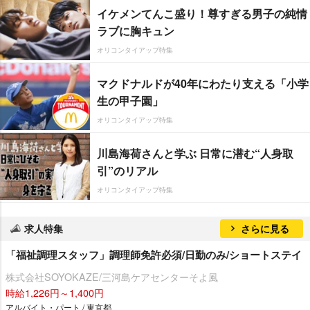
イケメンてんこ盛り！尊すぎる男子の純情
ラブに胸キュン
オリコンタイアップ特集
マクドナルドが40年にわたり支える「小学
生の甲子園」
オリコンタイアップ特集
川島海荷さんと学ぶ 日常に潜む“人身取
引”のリアル
オリコンタイアップ特集
求人特集
さらに見る
「福祉調理スタッフ」調理師免許必須/日勤のみ/ショートステイ
株式会社SOYOKAZE/三河島ケアセンターそよ風
時給1,226円～1,400円
アルバイト・パート / 東京都