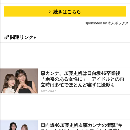
続きはこちら
sponsored by 求人ボックス
関連リンク+
森カンナ、加藤史帆は日向坂46卒業後
「余裕のある女性に」 アイドルとの両
立時は多忙でほとんど寝ずに撮影も
2025-06-25
日向坂46加藤史帆＆森カンナの衝撃“キ