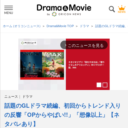
ホーム (オリコンニュース)
Drama&Movie TOP
ドラマ
話題のGLドラマ続編
このニュースを見る
arrow_forward_ios
ニュース
ドラマ
話題のGLドラマ続編、初回からトレンド入り
M
u
の反響「OPからやばい!!」「想像以上」【ネ
t
タバレあり】
e