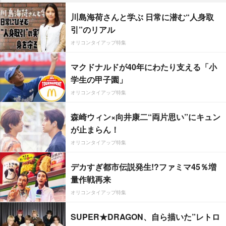
川島海荷さんと学ぶ 日常に潜む“人身取
引”のリアル
オリコンタイアップ特集
マクドナルドが40年にわたり支える「小
学生の甲子園」
オリコンタイアップ特集
森崎ウィン×向井康二“両片思い”にキュン
が止まらん！
オリコンタイアップ特集
デカすぎ都市伝説発生!?ファミマ45％増
量作戦再来
オリコンタイアップ特集
SUPER★DRAGON、自ら描いた”レトロ