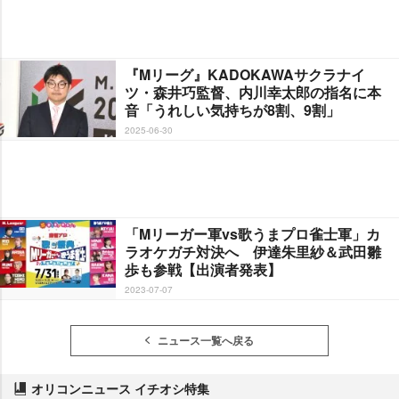
『Mリーグ』KADOKAWAサクラナイ
ツ・森井巧監督、内川幸太郎の指名に本
音「うれしい気持ちが8割、9割」
2025-06-30
「Mリーガー軍vs歌うまプロ雀士軍」カ
ラオケガチ対決へ 伊達朱里紗＆武田雛
歩も参戦【出演者発表】
2023-07-07
ニュース一覧へ戻る
オリコンニュース イチオシ特集