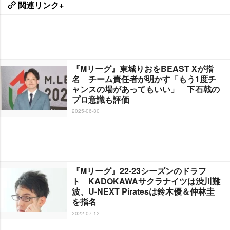
関連リンク+
『Mリーグ』東城りおをBEAST Xが指
名 チーム責任者が明かす「もう1度チ
ャンスの場があってもいい」 下石戟の
プロ意識も評価
2025-06-30
『Mリーグ』22-23シーズンのドラフ
ト KADOKAWAサクラナイツは渋川難
波、U-NEXT Piratesは鈴木優＆仲林圭
を指名
2022-07-12