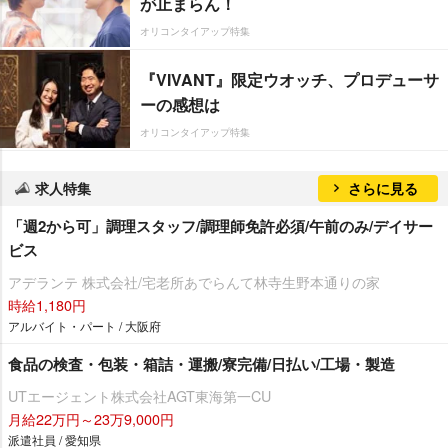
が止まらん！
オリコンタイアップ特集
『VIVANT』限定ウオッチ、プロデューサ
ーの感想は
オリコンタイアップ特集
求人特集
さらに見る
「週2から可」調理スタッフ/調理師免許必須/午前のみ/デイサー
ビス
アデランテ 株式会社/宅老所あでらんて林寺生野本通りの家
時給1,180円
アルバイト・パート / 大阪府
食品の検査・包装・箱詰・運搬/寮完備/日払い/工場・製造
UTエージェント株式会社AGT東海第一CU
月給22万円～23万9,000円
派遣社員 / 愛知県