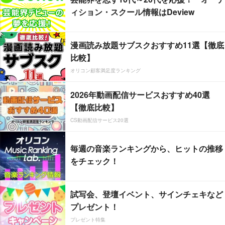
ィション・スクール情報はDeview
漫画読み放題サブスクおすすめ11選【徹底
比較】
オリコン顧客満足度ランキング
2026年動画配信サービスおすすめ40選
【徹底比較】
CS動画配信サービス20選
毎週の音楽ランキングから、ヒットの推移
をチェック！
試写会、登壇イベント、サインチェキなど
プレゼント！
プレゼント特集