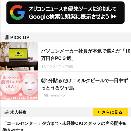
PICK UP
パソコンメーカー社員が本気で選んだ「10
万円台PC３選」
オリコンタイアップ特集
朝1分貼るだけ！ミルクピールで一日中ず
っとうるツヤ肌
（PR）サボリーノ
求人特集
さらに見る
「コールセンター」夕方まで×未経験OK!スタッフの声公開中&
働きやすさ