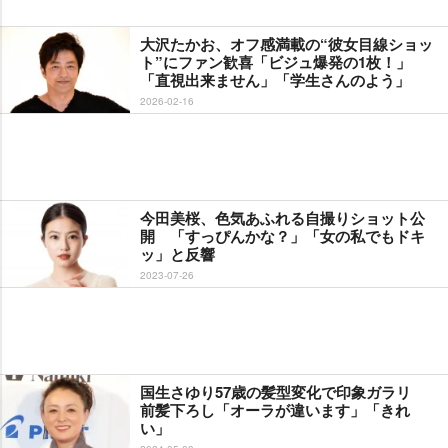
大沢たかお、オフ感満載の“彼女目線ショッ
ト”にファン歓喜「ビジュ爆発の1枚！」
「直視出来ません」「学生さんのよう」
2026-02-16
今田美桜、色気あふれる自撮りショット公
開 「すっぴんかな？」「女の私でもドキ
ッ」と反響
2023-07-26
国生さゆり57歳の髪型変化で印象ガラリ
前髪下ろし「オーラが違います」「きれ
い」