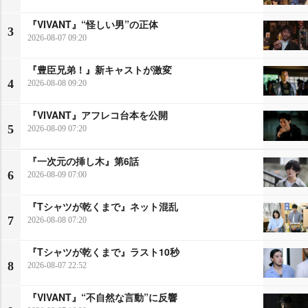
『VIVANT』“怪しい男”の正体
3
2026-08-07 09:20
『豊臣兄弟！』新キャストが激変
4
2026-08-08 09:20
『VIVANT』アフレコ台本を公開
5
2026-08-09 07:20
『一次元の挿し木』第6話
6
2026-08-09 07:00
『Tシャツが乾くまで』ネット混乱
7
2026-08-08 07:20
『Tシャツが乾くまで』ラスト10秒
8
2026-08-07 22:52
『VIVANT』“不自然な言動”に反響