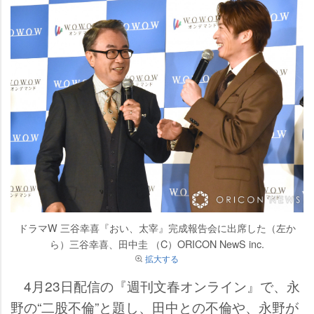
ドラマW 三谷幸喜『おい、太宰』完成報告会に出席した（左か
ら）三谷幸喜、田中圭 （C）ORICON NewS inc.
拡大する
4月23日配信の『週刊文春オンライン』で、永
野の“二股不倫”と題し、田中との不倫や、永野が