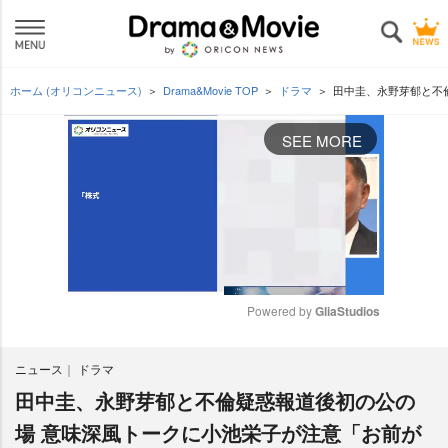
ホーム (オリコンニュース)
Drama&Movie TOP
ドラマ
田中圭、永野芽郁と不
SEE MORE
Powered by 
GliaStudios
M
ニュース
ドラマ
u
t
田中圭、永野芽郁と不倫疑惑報道後初の公の
e
場 意味深風トークに小池栄子が注意「お前が