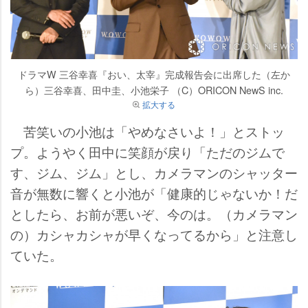
ドラマW 三谷幸喜『おい、太宰』完成報告会に出席した（左か
ら）三谷幸喜、田中圭、小池栄子 （C）ORICON NewS inc.
拡大する
苦笑いの小池は「やめなさいよ！」とストッ
プ。ようやく田中に笑顔が戻り「ただのジムで
す、ジム、ジム」とし、カメラマンのシャッター
音が無数に響くと小池が「健康的じゃないか！だ
としたら、お前が悪いぞ、今のは。（カメラマン
の）カシャカシャが早くなってるから」と注意し
ていた。