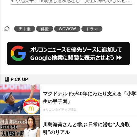
4. 小池栄子、19歳役も違和感なし 人生の華やかさのピークは小学生「生意気でお山の大将だった」
田中圭
俳優
WOWOW
ドラマ
PICK UP
マクドナルドが40年にわたり支える「小学
生の甲子園」
オリコンタイアップ特集
川島海荷さんと学ぶ 日常に潜む“人身取
引”のリアル