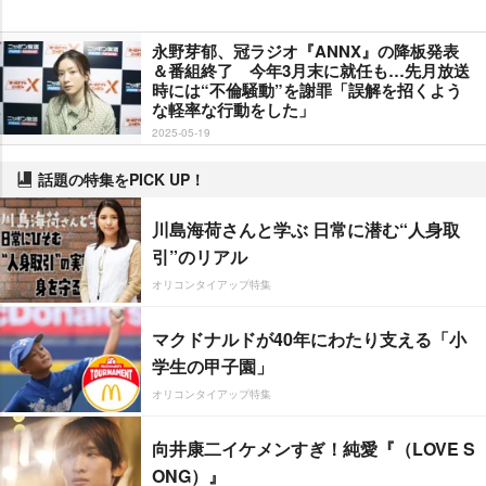
永野芽郁、冠ラジオ『ANNX』の降板発表
＆番組終了 今年3月末に就任も…先月放送
時には“不倫騒動”を謝罪「誤解を招くよう
な軽率な行動をした」
2025-05-19
話題の特集をPICK UP！
川島海荷さんと学ぶ 日常に潜む“人身取
引”のリアル
オリコンタイアップ特集
マクドナルドが40年にわたり支える「小
学生の甲子園」
オリコンタイアップ特集
向井康二イケメンすぎ！純愛『（LOVE S
ONG）』