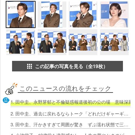
この記事の写真を見る（全19枚）
このニュースの流れをチェック
1. 田中圭、永野芽郁と不倫疑惑報道後初の公の場 意味深
2. 田中圭、過去に戻れるならトーク「どれだけギャーギャー言ってるのかなって」
3. 田中圭、汗かきすぎて周囲が驚き ずぶ濡れ状態で三谷幸喜「悲壮感が漂っていた」