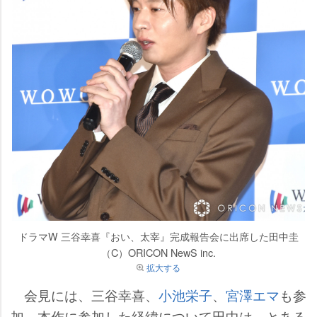
ドラマW 三谷幸喜『おい、太宰』完成報告会に出席した田中圭
（C）ORICON NewS inc.
拡大する
会見には、三谷幸喜、
小池栄子
、
宮澤エマ
も参
加。本作に参加した経緯について田中は、とある