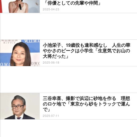
「俳優としての先輩や仲間」
2025-04-23
小池栄子、19歳役も違和感なし 人生の華
かさのピークは小学生「生意気でお山の
大将だった」
2025-06-18
三谷幸喜、撮影で浜辺に砂地を作る 理想
のロケ地で「東京から砂をトラックで運ん
で」
2025-07-11