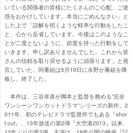
いている関係者の皆様にたくさんのご心配、ご迷
惑をおかけしています。本当にごめんなさい」と
した上で「誤解を招くような軽率な行動をしたこ
と、心から反省しています。今後はこのようなこ
とが二度とないように、節度を持った行動をして
いきます。申し訳ありませんでした。これから皆
さんの信頼を取り戻せるように頑張ります」と発
言していた。同番組は5月19日に永野が番組を降
板し、終了した。
本作は、三谷幸喜が脚本と監督を務める“完全
ワンシーンワンカットドラマ”シリーズの新作。2
011年、初のテレビドラマ監督作でもある『shor
t cut』、13年放送の第2弾『大空港2013』以来、
12年ぶりの第3弾。主演は、19年公開の映画『記