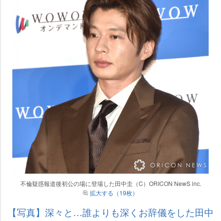
不倫疑惑報道後初公の場に登場した田中圭（C）ORICON NewS inc.
拡大する（19枚）
【写真】深々と…誰よりも深くお辞儀をした田中