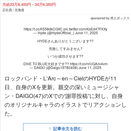
月給23万8,400円～34万6,350円
正社員 / 北海道
sponsored by 求人ボックス
https://t.co/K558dkCGXC
pic.twitter.com/KsEd4TFXXy
— Hyde (@HydeOfficial_)
June 11, 2025
HYDEさんありがとうございます??
失敗してすみません?
いつか成功させます??
DIVE TO BLUE大好きです??
https://t.co/nrUQAzv4vm
— DAIGO (@Daigo19780408)
June 11, 2025
ロックバンド・L'Arc～en～CielのHYDEが11
日、自身のXを更新。親交の深いミュージシャ
ン・DAIGO(47)のXでの“謝罪投稿”に対し、自身
のオリジナルキャラのイラストでリアクションし
た。
記事全文を読む