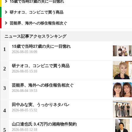
15歳で当時27歳の夫に一目惚れ
研ナオコ、コンビニで買う商品
芸能界、海外への移住報告相次ぐ
ニュース記事アクセスランキング
15歳で当時27歳の夫に一目惚れ
1
2026-08-05 16:09
研ナオコ、コンビニで買う商品
2
2026-08-05 15:10
芸能界、海外への移住報告相次ぐ
3
2026-08-04 19:53
田中みな実、うっかりネタバレ
4
2026-08-05 15:32
山口達也氏 3.4万円の湘南物件契約
5
2026-08-03 12:18