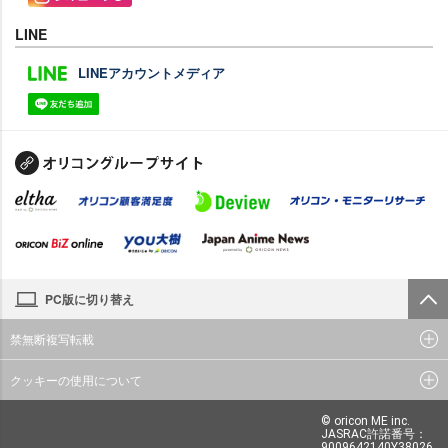
LINE
LINEアカウントメディア
PC版に切り替え
禁無断複写転載
クッキーの使用について
© oricon ME inc.
JASRAC許諾番号：
9009642140Y38026