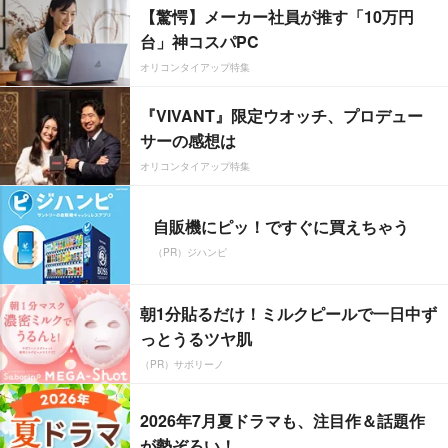
【驚愕】メーカー社員が推す「10万円
台」神コスパPC
オリコンタイアップ特集
『VIVANT』限定ウオッチ、プロデュー
サーの感想は
オリコンタイアップ特集
自販機にピッ！ですぐに買えちゃう
（PR）ジハンピ
朝1分貼るだけ！ミルクピールで一日中ず
っとうるツヤ肌
（PR）サボリーノ
2026年7月夏ドラマも、注目作＆話題作
が勢ぞろい！