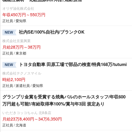
オリザ油化株式会社
年収450万円～550万円
正社員 / 愛知県
社内SE/100%自社内/ブランクOK
NEW
株式会社京葉興業
月給28万円～38万円
正社員 / 東京都
トヨタ自動車 田原工場で部品の検査/特典168万/tutumi
NEW
株式会社テクノスマイル
時給2,100円
正社員 / 派遣社員 / 愛知県
グランプリ金賞を受賞する焼鳥バルのホールスタッフ/年収600
万円超も可能!/有給取得率100%/賞与年3回 規定あり
いただきコッコちゃん 北8条店
月給23万8,400円～34万6,350円
正社員 / 北海道