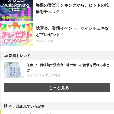
毎週の音楽ランキングから、ヒットの推
移をチェック！
試写会、登壇イベント、サインチェキな
どプレゼント！
プレゼント特集
新着トレンド
茶葉で一目瞭然の浸透力！味の違いに衝撃を受ける水と
は
オリコンタイアップ特集
もっと見る
今、読まれている記事