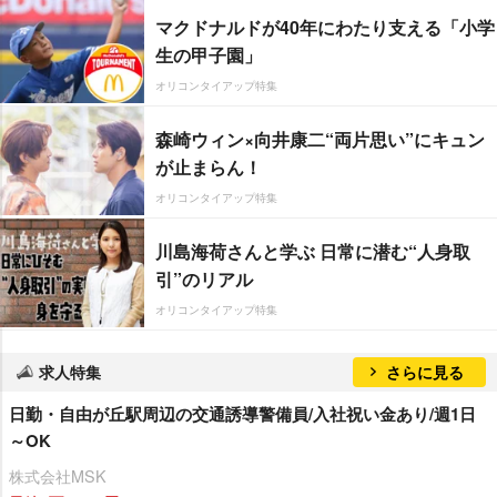
マクドナルドが40年にわたり支える「小学
生の甲子園」
オリコンタイアップ特集
森崎ウィン×向井康二“両片思い”にキュン
が止まらん！
オリコンタイアップ特集
川島海荷さんと学ぶ 日常に潜む“人身取
引”のリアル
オリコンタイアップ特集
求人特集
さらに見る
日勤・自由が丘駅周辺の交通誘導警備員/入社祝い金あり/週1日
～OK
株式会社MSK