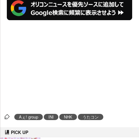
Aぇ! group
INI
NHK
うたコン
PICK UP