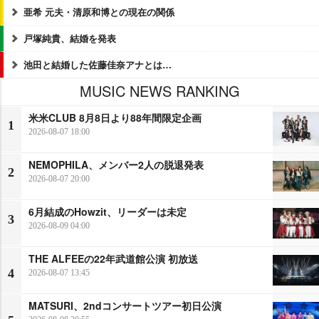
亜希 元夫・清原和博との現在の関係
戸塚純貴、結婚を発表
池田と結婚した佐藤佳奈アナとは…
MUSIC NEWS RANKING
米米CLUB 8月8日より88年間限定企画
1
2026-08-07 18:00
NEMOPHILA、メンバー2人の脱退発表
2
2026-08-07 20:00
6月結成のHowzit、リーダーは未定
3
2026-08-09 04:00
THE ALFEEの22年武道館公演 初放送
4
2026-08-07 13:45
MATSURI、2ndコンサートツアー初日公演