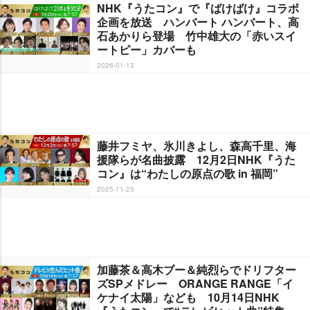
NHK『うたコン』で『ばけばけ』コラボ
企画を放送 ハンバート ハンバート、高
石あかりら登場 竹中雄大の「赤いスイ
ートピー」カバーも
2026-01-13
藤井フミヤ、氷川きよし、森高千里、海
援隊らが名曲披露 12月2日NHK『うた
コン』は“わたしの原点の歌 in 福岡”
2025-11-25
加藤茶＆高木ブー＆純烈らでドリフター
ズSPメドレー ORANGE RANGE「イ
ケナイ太陽」なども 10月14日NHK