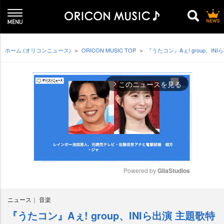
ホーム (オリコンニュース)
ORICON MUSIC TOP
『うたコン』Aぇ! group、I
このニュースを見る
arrow_forward_ios
Powered by 
GliaStudios
M
ニュース
音楽
u
t
『うたコン』Aぇ! group、INIら出演 主題歌特
e