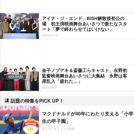
アイナ・ジ・エンド、BiSH解散後初公の
場 初主演映画舞台あいさつで新たなスタ
ート「夢で終わらせてはいけない」
2023-07-13
金子ノブアキ＆斎藤工らキャスト、永野初
監督映画舞台あいさつに大集結 永野は客
席乱入「疲れた…」
2025-06-01
話題の特集をPICK UP！
マクドナルドが40年にわたり支える「小学
生の甲子園」
オリコンタイアップ特集