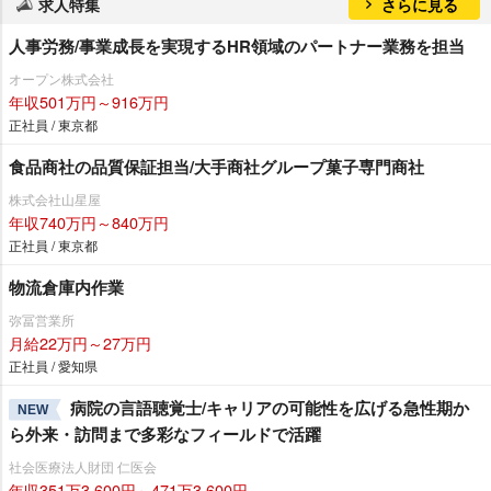
求人特集
さらに見る
人事労務/事業成長を実現するHR領域のパートナー業務を担当
オープン株式会社
年収501万円～916万円
正社員 / 東京都
食品商社の品質保証担当/大手商社グループ菓子専門商社
株式会社山星屋
年収740万円～840万円
正社員 / 東京都
物流倉庫内作業
弥冨営業所
月給22万円～27万円
正社員 / 愛知県
病院の言語聴覚士/キャリアの可能性を広げる急性期か
NEW
ら外来・訪問まで多彩なフィールドで活躍
社会医療法人財団 仁医会
年収351万3,600円～471万3,600円