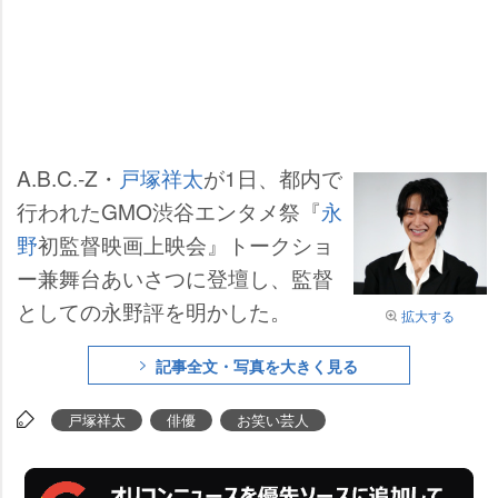
A.B.C.-Z・
戸塚祥太
が1日、都内で
行われたGMO渋谷エンタメ祭『
永
野
初監督映画上映会』トークショ
ー兼舞台あいさつに登壇し、監督
としての永野評を明かした。
拡大する
記事全文・写真を大きく見る
戸塚祥太
俳優
お笑い芸人