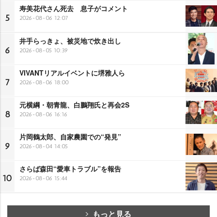
寿美花代さん死去 息子がコメント
5
2026-08-06 12:07
井手らっきょ、被災地で炊き出し
6
2026-08-05 10:39
VIVANTリアルイベントに堺雅人ら
7
2026-08-06 18:00
元横綱・朝青龍、白鵬翔氏と再会2S
8
2026-08-06 16:16
片岡鶴太郎、自家農園での“発見”
9
2026-08-04 14:05
さらば森田“愛車トラブル”を報告
10
2026-08-06 15:44
もっと見る