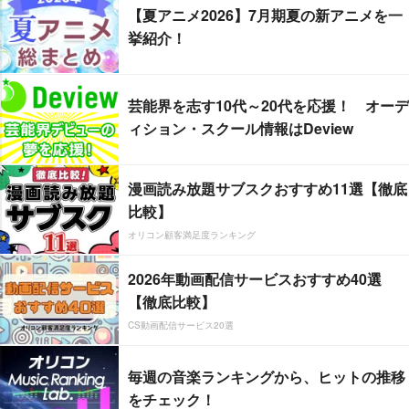
【夏アニメ2026】7月期夏の新アニメを一
挙紹介！
芸能界を志す10代～20代を応援！ オーデ
ィション・スクール情報はDeview
漫画読み放題サブスクおすすめ11選【徹底
比較】
オリコン顧客満足度ランキング
2026年動画配信サービスおすすめ40選
【徹底比較】
CS動画配信サービス20選
毎週の音楽ランキングから、ヒットの推移
をチェック！