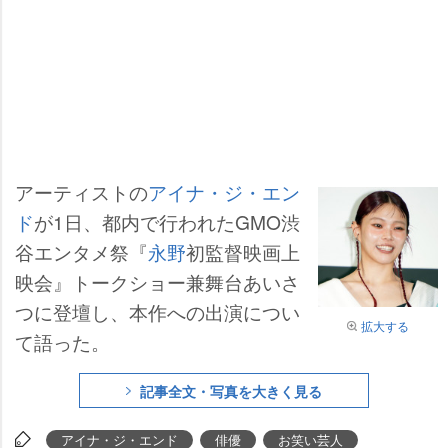
アーティストの
アイナ・ジ・エン
ド
が1日、都内で行われたGMO渋
谷エンタメ祭『
永野
初監督映画上
映会』トークショー兼舞台あいさ
つに登壇し、本作への出演につい
拡大する
て語った。
記事全文・写真を大きく見る
アイナ・ジ・エンド
俳優
お笑い芸人