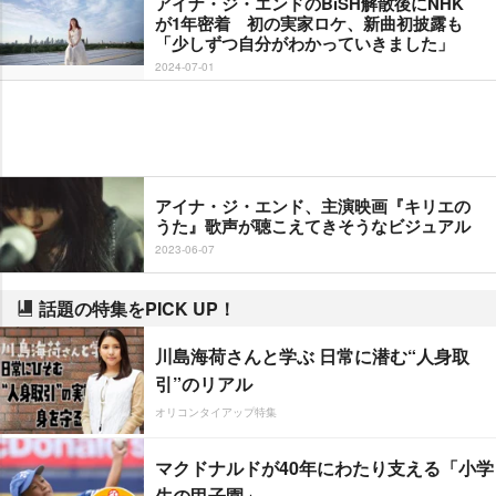
アイナ・ジ・エンドのBiSH解散後にNHK
が1年密着 初の実家ロケ、新曲初披露も
「少しずつ自分がわかっていきました」
2024-07-01
アイナ・ジ・エンド、主演映画『キリエの
うた』歌声が聴こえてきそうなビジュアル
2023-06-07
話題の特集をPICK UP！
川島海荷さんと学ぶ 日常に潜む“人身取
引”のリアル
オリコンタイアップ特集
マクドナルドが40年にわたり支える「小学
生の甲子園」