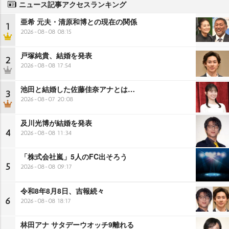
ニュース記事アクセスランキング
亜希 元夫・清原和博との現在の関係
1
2026-08-08 08:15
戸塚純貴、結婚を発表
2
2026-08-08 17:54
池田と結婚した佐藤佳奈アナとは…
3
2026-08-07 20:08
及川光博が結婚を発表
4
2026-08-08 11:34
「株式会社嵐」5人のFC出そろう
5
2026-08-08 09:17
令和8年8月8日、吉報続々
6
2026-08-08 18:17
林田アナ サタデーウオッチ9離れる