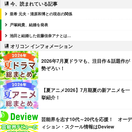
今、読まれている記事
亜希 元夫・清原和博との現在の関係
戸塚純貴、結婚を発表
池田と結婚した佐藤佳奈アナとは…
オリコン インフォメーション
2026年7月夏ドラマも、注目作＆話題作が
勢ぞろい！
【夏アニメ2026】7月期夏の新アニメを一
挙紹介！
芸能界を志す10代～20代を応援！ オーデ
ィション・スクール情報はDeview