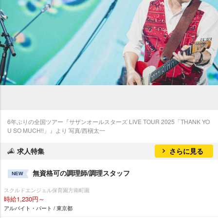
6年ぶりの全国ツアー『サザンオールスターズ LIVE TOUR 2025「THANK YO
U SO MUCH!!」』より 写真/西槇太一
求人特集
さらに見る
無資格可の調理師/調理スタッフ
NEW
スクルドエンジェル保育園方南町園
時給1,230円～
アルバイト・パート / 東京都