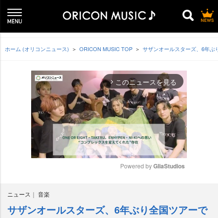
ホーム (オリコンニュース)
ORICON MUSIC TOP
サザンオールスターズ、6年ぶ
このニュースを見る
arrow_forward_ios
Powered by 
GliaStudios
M
ニュース
音楽
u
t
サザンオールスターズ、6年ぶり全国ツアーで
e