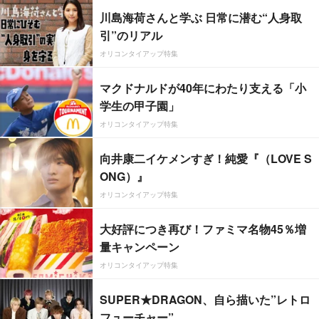
川島海荷さんと学ぶ 日常に潜む“人身取
引”のリアル
オリコンタイアップ特集
マクドナルドが40年にわたり支える「小
学生の甲子園」
オリコンタイアップ特集
向井康二イケメンすぎ！純愛『（LOVE S
ONG）』
オリコンタイアップ特集
大好評につき再び！ファミマ名物45％増
量キャンペーン
オリコンタイアップ特集
SUPER★DRAGON、自ら描いた”レトロ
フューチャー”