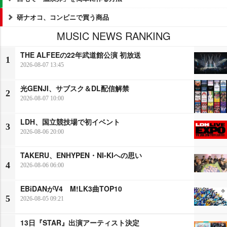
研ナオコ、コンビニで買う商品
MUSIC NEWS RANKING
THE ALFEEの22年武道館公演 初放送
1
2026-08-07 13:45
光GENJI、サブスク＆DL配信解禁
2
2026-08-07 10:00
LDH、国立競技場で初イベント
3
2026-08-06 20:00
TAKERU、ENHYPEN・NI-KIへの思い
4
2026-08-06 06:00
EBiDANがV4 M!LK3曲TOP10
5
2026-08-05 09:21
13日『STAR』出演アーティスト決定