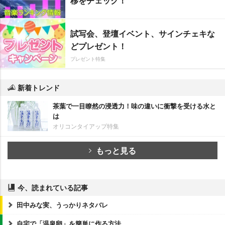
移をチェック！
試写会、登壇イベント、サインチェキな
どプレゼント！
プレゼント特集
新着トレンド
茶葉で一目瞭然の浸透力！味の違いに衝撃を受ける水と
は
オリコンタイアップ特集
もっと見る
今、読まれている記事
田中みな実、うっかりネタバレ
自宅で「温泉卵」を簡単に作る方法