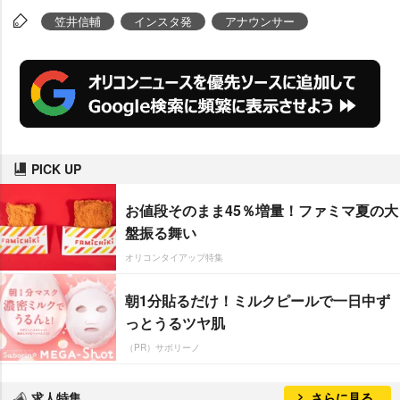
笠井信輔
インスタ発
アナウンサー
PICK UP
お値段そのまま45％増量！ファミマ夏の大
盤振る舞い
オリコンタイアップ特集
朝1分貼るだけ！ミルクピールで一日中ず
っとうるツヤ肌
（PR）サボリーノ
求人特集
さらに見る