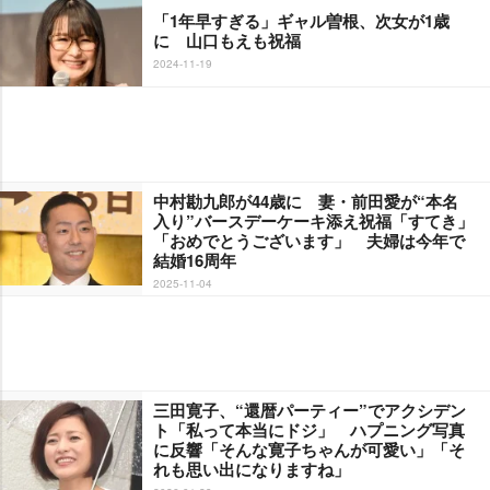
「1年早すぎる」ギャル曽根、次女が1歳
に 山口もえも祝福
2024-11-19
中村勘九郎が44歳に 妻・前田愛が“本名
入り”バースデーケーキ添え祝福「すてき」
「おめでとうございます」 夫婦は今年で
結婚16周年
2025-11-04
三田寛子、“還暦パーティー”でアクシデン
ト「私って本当にドジ」 ハプニング写真
に反響「そんな寛子ちゃんが可愛い」「そ
れも思い出になりますね」