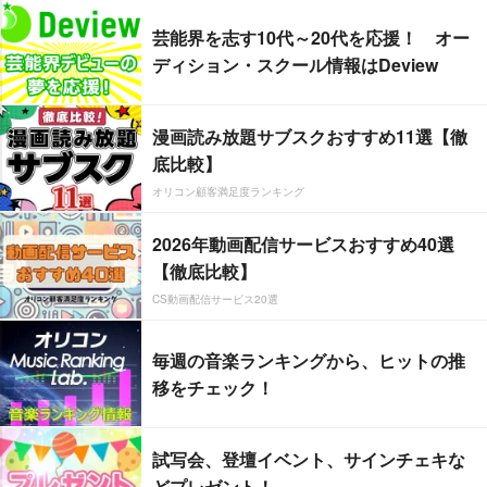
芸能界を志す10代～20代を応援！ オー
ディション・スクール情報はDeview
漫画読み放題サブスクおすすめ11選【徹
底比較】
オリコン顧客満足度ランキング
2026年動画配信サービスおすすめ40選
【徹底比較】
CS動画配信サービス20選
毎週の音楽ランキングから、ヒットの推
移をチェック！
試写会、登壇イベント、サインチェキな
どプレゼント！