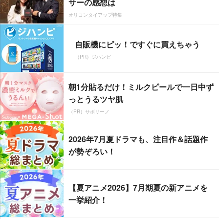
サーの感想は
オリコンタイアップ特集
自販機にピッ！ですぐに買えちゃう
（PR）ジハンピ
朝1分貼るだけ！ミルクピールで一日中ず
っとうるツヤ肌
（PR）サボリーノ
2026年7月夏ドラマも、注目作＆話題作
が勢ぞろい！
【夏アニメ2026】7月期夏の新アニメを
一挙紹介！