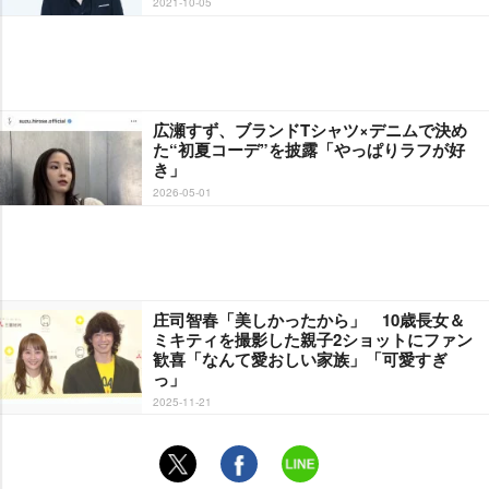
2021-10-05
広瀬すず、ブランドTシャツ×デニムで決め
た“初夏コーデ”を披露「やっぱりラフが好
き」
2026-05-01
庄司智春「美しかったから」 10歳長女＆
ミキティを撮影した親子2ショットにファン
歓喜「なんて愛おしい家族」「可愛すぎ
っ」
2025-11-21