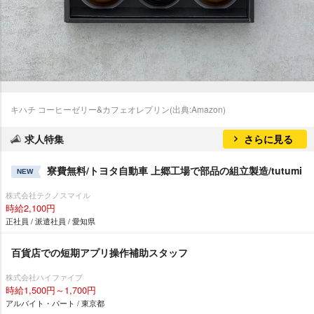
キハチ コーヒーゼリー&カフェオレプリン(出典:Amazon)
求人特集
さらに見る
寮費無料/トヨタ自動車 上郷工場で部品の組立製造/tutumi
NEW
株式会社テクノスマイル
時給2,100円
正社員 / 派遣社員 / 愛知県
百貨店での短期アプリ操作補助スタッフ
株式会社ハイファイブ
時給1,500円～1,700円
アルバイト・パート / 東京都