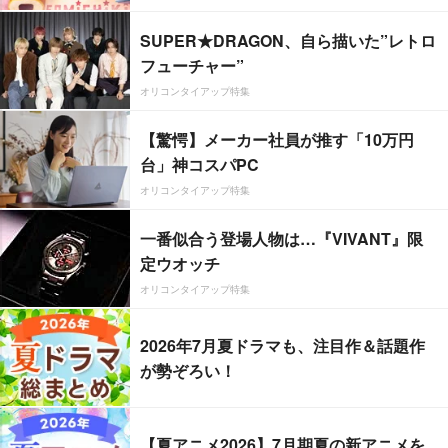
SUPER★DRAGON、自ら描いた”レトロ
フューチャー”
オリコンタイアップ特集
【驚愕】メーカー社員が推す「10万円
台」神コスパPC
オリコンタイアップ特集
一番似合う登場人物は…『VIVANT』限
定ウオッチ
オリコンタイアップ特集
2026年7月夏ドラマも、注目作＆話題作
が勢ぞろい！
【夏アニメ2026】7月期夏の新アニメを