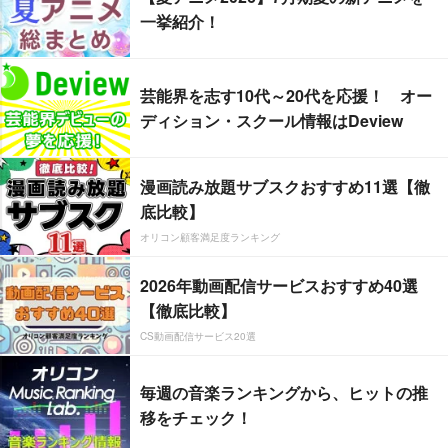
一挙紹介！
芸能界を志す10代～20代を応援！ オー
ディション・スクール情報はDeview
漫画読み放題サブスクおすすめ11選【徹
底比較】
オリコン顧客満足度ランキング
2026年動画配信サービスおすすめ40選
【徹底比較】
CS動画配信サービス20選
毎週の音楽ランキングから、ヒットの推
移をチェック！