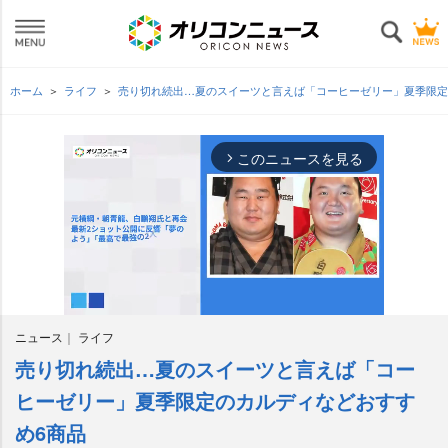
ホーム
ライフ
売り切れ続出…夏のスイーツと言えば「コーヒーゼリー」夏季限定
このニュースを見る
arrow_forward_ios
ニュース
ライフ
売り切れ続出…夏のスイーツと言えば「コー
M
u
ヒーゼリー」夏季限定のカルディなどおすす
t
め6商品
e