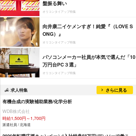
盤振る舞い
オリコンタイアップ特集
向井康二イケメンすぎ！純愛『（LOVE S
ONG）』
オリコンタイアップ特集
パソコンメーカー社員が本気で選んだ「10
万円台PC３選」
オリコンタイアップ特集
求人特集
さらに見る
有機合成の実験補助業務/化学分析
WDB株式会社
時給1,500円～1,700円
派遣社員 / 北海道
2026年転職応援キャンペーン!入社特典58万円/デンソーで働こ