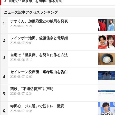
自宅で「温泉卵」を簡単に作る方法
ニュース記事アクセスランキング
テオくん、加藤乃愛との破局を発表
1
2026-08-07 21:21
レインボー池田、佐藤佳奈と電撃婚
2
2026-08-07 20:00
自宅で「温泉卵」を簡単に作る方法
3
2026-08-06 15:10
セイレーン役声優、選考理由を告白
4
2026-08-07 12:00
西鉄、“不適切音声”に声明
5
2026-08-07 12:34
寺田心、ジム通いで筋トレ…激変
6
2026-08-07 10:46