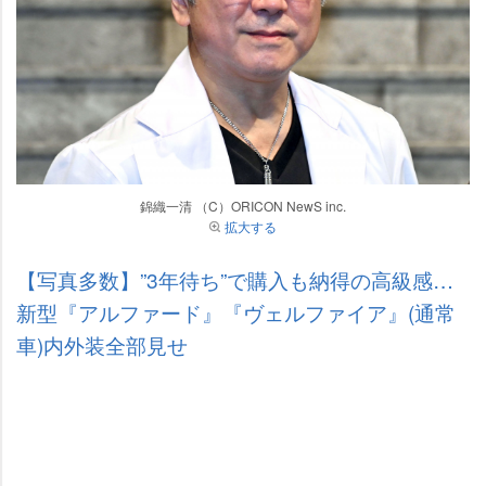
錦織一清 （C）ORICON NewS inc.
拡大する
【写真多数】”3年待ち”で購入も納得の高級感…
新型『アルファード』『ヴェルファイア』(通常
車)内外装全部見せ