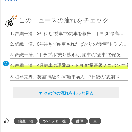
このニュースの流れをチェック
1. 錦織一清、3年待ち“愛車”の納車を報告 トヨタ“最高級ミニバン”の装備にご満悦「嬉しいご褒美な感じ」
2. 錦織一清、3年待ちで納車されたばかりの“愛車”トラブルを報告「人生そんなもんです」
3. 錦織一清、“トラブル”乗り越え4月納車の“愛車”で深夜ドライブ「もう少し走ったら寝よ」
4. 錦織一清、4月納車の現愛車・トヨタ“最高級ミニバン”
5. 植草克秀、英国“高級SUV”新車購入→7日後の“悲劇”を赤裸々告白 おぎやはぎ絶叫「やだなぁ～最悪」
▼ その他の流れをもっと見る
錦織一清
ツイッター発
俳優
車