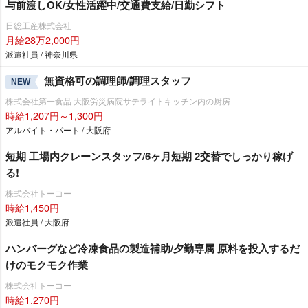
与前渡しOK/女性活躍中/交通費支給/日勤シフト
日総工産株式会社
月給28万2,000円
派遣社員 / 神奈川県
無資格可の調理師/調理スタッフ
NEW
株式会社第一食品 大阪労災病院サテライトキッチン内の厨房
時給1,207円～1,300円
アルバイト・パート / 大阪府
短期 工場内クレーンスタッフ/6ヶ月短期 2交替でしっかり稼げ
る!
株式会社トーコー
時給1,450円
派遣社員 / 大阪府
ハンバーグなど冷凍食品の製造補助/夕勤専属 原料を投入するだ
けのモクモク作業
株式会社トーコー
時給1,270円