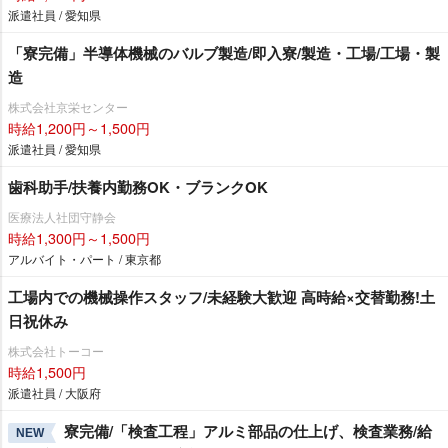
派遣社員 / 愛知県
「寮完備」半導体機械のバルブ製造/即入寮/製造・工場/工場・製
造
株式会社京栄センター
時給1,200円～1,500円
派遣社員 / 愛知県
歯科助手/扶養内勤務OK・ブランクOK
医療法人社団守静会
時給1,300円～1,500円
アルバイト・パート / 東京都
工場内での機械操作スタッフ/未経験大歓迎 高時給×交替勤務!土
日祝休み
株式会社トーコー
時給1,500円
派遣社員 / 大阪府
寮完備/「検査工程」アルミ部品の仕上げ、検査業務/給
NEW