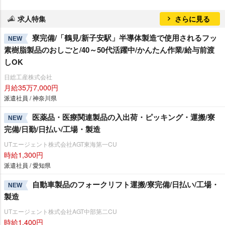
求人特集
さらに見る
寮完備/「鶴見/新子安駅」半導体製造で使用されるフッ
NEW
素樹脂製品のおしごと/40～50代活躍中/かんたん作業/給与前渡
しOK
日総工産株式会社
月給35万7,000円
派遣社員 / 神奈川県
医薬品・医療関連製品の入出荷・ピッキング・運搬/寮
NEW
完備/日勤/日払い/工場・製造
UTエージェント株式会社AGT東海第一CU
時給1,300円
派遣社員 / 愛知県
自動車製品のフォークリフト運搬/寮完備/日払い/工場・
NEW
製造
UTエージェント株式会社AGT中部第二CU
時給1,400円