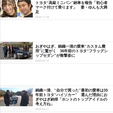
トヨタ“高級ミニバン”納車を報告「初心者
マーク付けて乗ります」 妻・ゆんも大満
足
2025-11-18
おぎやはぎ、錦織一清の愛車“カスタム費
用”に驚がく 36年前のトヨタ“フラッグシ
ップセダン”が衝撃姿に
2025-04-12
錦織一清、“自分で買った”最初の愛車は35
年前トヨタ“ハイソカー” 選んだ理由にお
ぎやはぎ納得「ホントのトップアイドルの
考え方ね」
2025-04-11