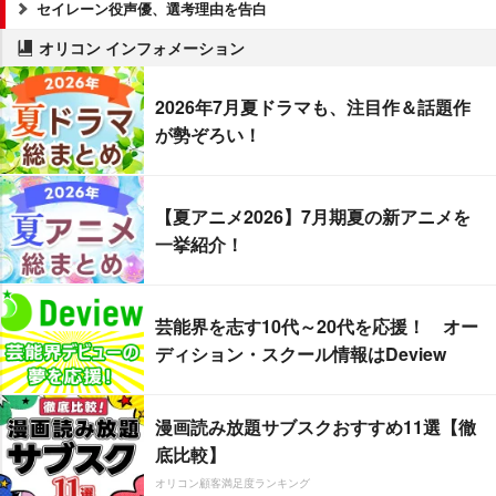
セイレーン役声優、選考理由を告白
オリコン インフォメーション
2026年7月夏ドラマも、注目作＆話題作
が勢ぞろい！
【夏アニメ2026】7月期夏の新アニメを
一挙紹介！
芸能界を志す10代～20代を応援！ オー
ディション・スクール情報はDeview
漫画読み放題サブスクおすすめ11選【徹
底比較】
オリコン顧客満足度ランキング