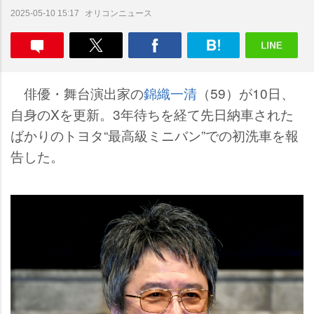
オリコンニュース
2025-05-10 15:17
俳優・舞台演出家の
錦織一清
（59）が10日、
自身のXを更新。3年待ちを経て先日納車された
ばかりのトヨタ“最高級ミニバン”での初洗車を報
告した。