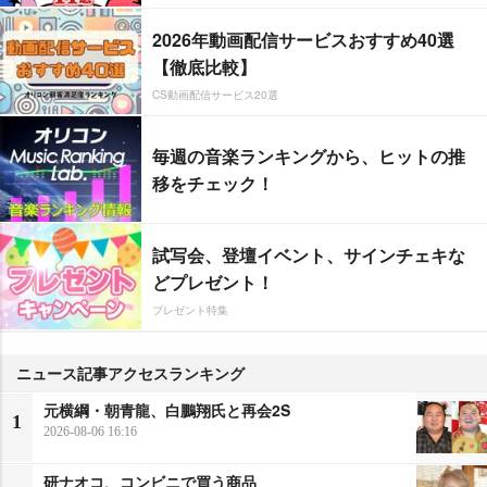
2026年動画配信サービスおすすめ40選
【徹底比較】
CS動画配信サービス20選
毎週の音楽ランキングから、ヒットの推
移をチェック！
試写会、登壇イベント、サインチェキな
どプレゼント！
プレゼント特集
ニュース記事アクセスランキング
元横綱・朝青龍、白鵬翔氏と再会2S
1
2026-08-06 16:16
研ナオコ、コンビニで買う商品