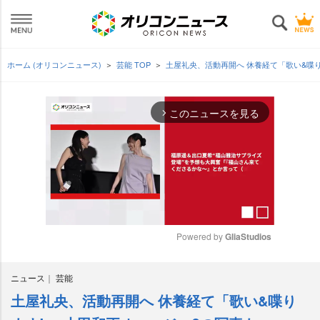
ホーム (オリコンニュース)
芸能 TOP
土屋礼央、活動再開へ 休養経て「歌い&喋り
このニュースを見る
arrow_forward_ios
Powered by 
GliaStudios
M
ニュース
芸能
u
t
土屋礼央、活動再開へ 休養経て「歌い&喋り
e