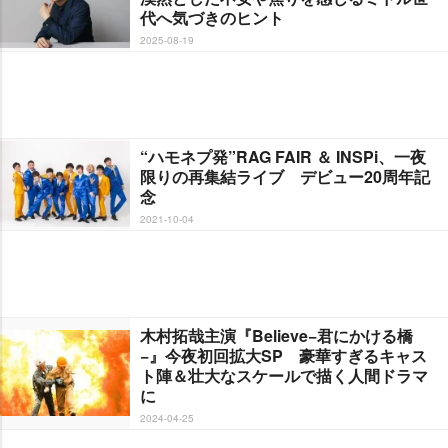
代へ気づきのヒント
2025-08-19
“ハモネプ発”RAG FAIR ＆ INSPi、一夜
限りの再集結ライブ デビュー20周年記
念
2021-10-04
木村拓哉主演『Believe−君にかける橋
−』今夜初回拡大SP 豪華すぎるキャス
ト陣＆壮大なスケールで描く人間ドラマ
に
2024-04-25