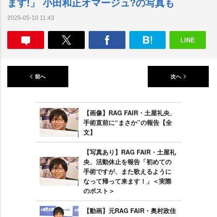
ます!」 小田和正オマージュ?の写真も
2025-05-10 11:43
前へ
次へ
【画像】RAG FAIR・土屋礼央、
手術直前に“まさか”の報告【全
文】
【写真あり】RAG FAIR・土屋礼
央、活動休止を報告「初めての
手術ですが、また歌えるように
なって帰って来ます！」＜実際
のポスト＞
【動画】元RAG FAIR・奥村政佳