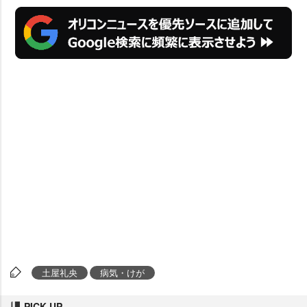
土屋礼央
病気・けが
PICK UP