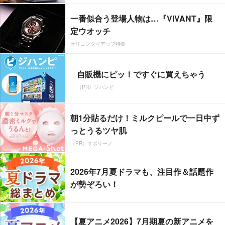
一番似合う登場人物は…『VIVANT』限
定ウオッチ
オリコンタイアップ特集
自販機にピッ！ですぐに買えちゃう
（PR）ジハンピ
朝1分貼るだけ！ミルクピールで一日中ず
っとうるツヤ肌
（PR）サボリーノ
2026年7月夏ドラマも、注目作＆話題作
が勢ぞろい！
【夏アニメ2026】7月期夏の新アニメを