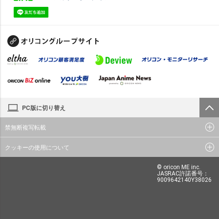
PC版に切り替え
禁無断複写転載
クッキーの使用について
© oricon ME inc.
JASRAC許諾番号：
9009642140Y38026