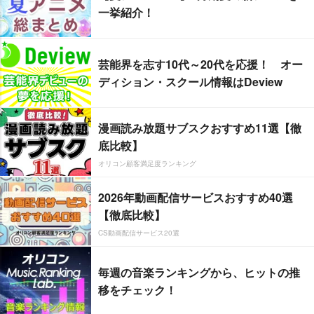
一挙紹介！
芸能界を志す10代～20代を応援！ オー
ディション・スクール情報はDeview
漫画読み放題サブスクおすすめ11選【徹
底比較】
オリコン顧客満足度ランキング
2026年動画配信サービスおすすめ40選
【徹底比較】
CS動画配信サービス20選
毎週の音楽ランキングから、ヒットの推
移をチェック！