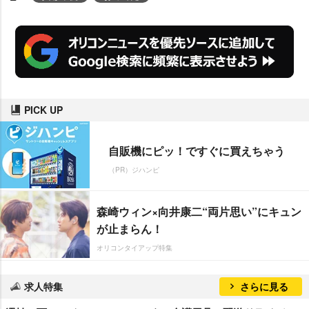
PICK UP
自販機にピッ！ですぐに買えちゃう
（PR）ジハンピ
森崎ウィン×向井康二“両片思い”にキュン
が止まらん！
オリコンタイアップ特集
求人特集
さらに見る