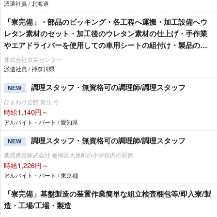
派遣社員 / 北海道
「寮完備」・部品のピッキング・各工程へ運搬・加工設備へウ
レタン素材のセット・加工後のウレタン素材の仕上げ・手作業
エアドライバーを使用しての車用シートの組付け・製品の検
査作業/即入寮/製造・工場
株式会社京栄センター
派遣社員 / 神奈川県
調理スタッフ・無資格可の調理師/調理スタッフ
NEW
ひまわり会館 蟹江 今
時給1,140円～
アルバイト・パート / 愛知県
調理スタッフ・無資格可の調理師/調理スタッフ
NEW
葉隠勇進株式会社 板橋区大原町の小学校内の厨房
時給1,226円～
アルバイト・パート / 東京都
「寮完備」基盤製造の装置作業簡単な組立検査梱包等/即入寮/製
造・工場/工場・製造