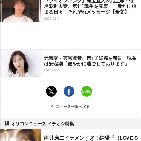
『ライオンキング』海宝直人＆元宝塚・仙
名彩世夫妻、第1子誕生を発表 「新たに始
まる日々」それぞれメッセージ【全文】
2025-08-11
元宝塚・実咲凜音、第1子妊娠を報告 現在
は安定期「健やかに過ごしております」
2025-10-01
ニュース一覧へ戻る
オリコンニュース イチオシ特集
向井康二イケメンすぎ！純愛『（LOVE S