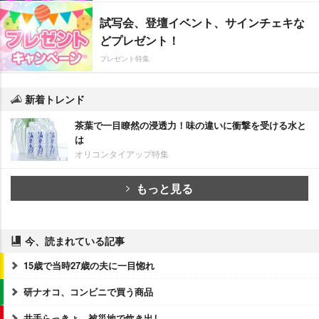
試写会、登壇イベント、サインチェキな
どプレゼント！
プレゼント特集
新着トレンド
茶葉で一目瞭然の浸透力！味の違いに衝撃を受ける水と
は
オリコンタイアップ特集
もっと見る
今、読まれている記事
15歳で当時27歳の夫に一目惚れ
研ナオコ、コンビニで買う商品
井手らっきょ、被災地で炊き出し