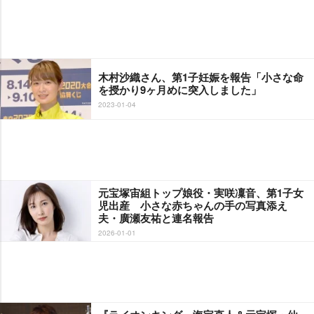
木村沙織さん、第1子妊娠を報告「小さな命
を授かり9ヶ月めに突入しました」
2023-01-04
元宝塚宙組トップ娘役・実咲凜音、第1子女
児出産 小さな赤ちゃんの手の写真添え
夫・廣瀬友祐と連名報告
2026-01-01