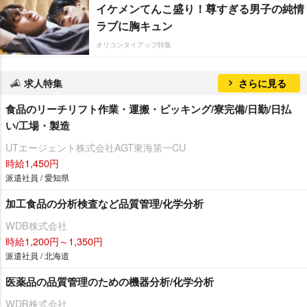
イケメンてんこ盛り！尊すぎる男子の純情
ラブに胸キュン
オリコンタイアップ特集
求人特集
さらに見る
食品のリーチリフト作業・運搬・ピッキング/寮完備/日勤/日払
い/工場・製造
UTエージェント株式会社AGT東海第一CU
時給1,450円
派遣社員 / 愛知県
加工食品の分析検査など品質管理/化学分析
WDB株式会社
時給1,200円～1,350円
派遣社員 / 北海道
医薬品の品質管理のための機器分析/化学分析
WDB株式会社