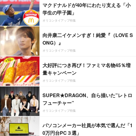
マクドナルドが40年にわたり支える「小
学生の甲子園」
オリコンタイアップ特集
向井康二イケメンすぎ！純愛『（LOVE S
ONG）』
オリコンタイアップ特集
大好評につき再び！ファミマ名物45％増
量キャンペーン
オリコンタイアップ特集
SUPER★DRAGON、自ら描いた”レトロ
フューチャー”
オリコンタイアップ特集
パソコンメーカー社員が本気で選んだ「1
0万円台PC３選」