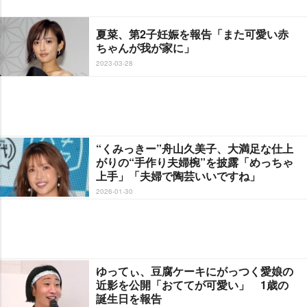
夏菜、第2子妊娠を報告「また可愛い赤
ちゃんが我が家に」
2023-03-28
“くみっきー”舟山久美子、大満足な仕上
がりの“手作り夫婦椀”を披露「めっちゃ
上手」「夫婦で陶芸いいですね」
2026-01-30
ゆってぃ、豆腐ケーキにがっつく愛娘の
近影を公開「おててが可愛い」 1歳の
誕生日を報告