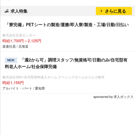
求人特集
さらに見る
「寮完備」PETシートの製造/運搬/即入寮/製造・工場/日勤/日払い
株式会社京栄センター
時給1,700円～2,125円
派遣社員 / 北海道
「週2から可」調理スタッフ/無資格可/日勤のみ/住宅型有
NEW
料老人ホーム/社会保障完備
株式会社S301/住宅型有料老人ホーム ナーシングホームかりん小牧市
時給1,155円
アルバイト・パート / 愛知県
sponsored by 求人ボックス