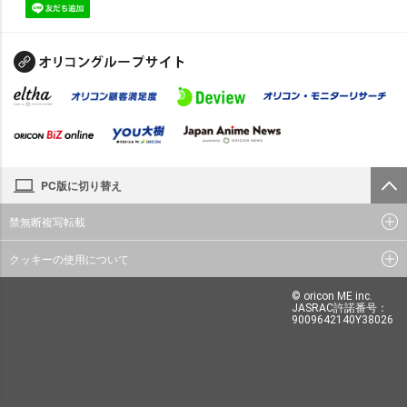
PC版に切り替え
禁無断複写転載
クッキーの使用について
© oricon ME inc.
JASRAC許諾番号：
9009642140Y38026