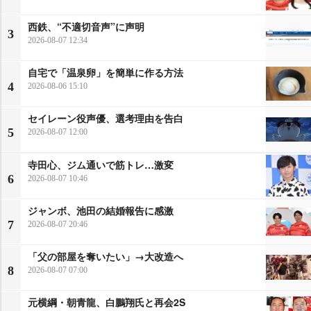
西鉄、“不適切音声”に声明
3
2026-08-07 12:34
自宅で「温泉卵」を簡単に作る方法
4
2026-08-06 15:10
セイレーン役声優、選考理由を告白
5
2026-08-07 12:00
寺田心、ジム通いで筋トレ…激変
6
2026-08-07 10:46
ジャンボ、池田の結婚報告に感激
7
2026-08-07 20:46
「父の部屋を奪いたい」→大改造へ
8
2026-08-07 07:00
元横綱・朝青龍、白鵬翔氏と再会2S