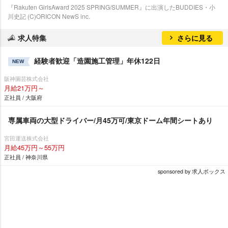
『Rakuten GirlsAward 2025 SPRING/SUMMER』に出演したBUDDIES・小
川史記 (C)ORICON NewS inc.
求人特集
さらに見る
経験者歓迎「造園施工管理」年休122日
NEW
阪神園芸株式会社
月給21万円～
正社員 / 大阪府
専属車両の大型ドライバー/月45万可/東京ドーム年間シートあり
宮田運送株式会社
月給45万円～55万円
正社員 / 神奈川県
sponsored by 求人ボックス