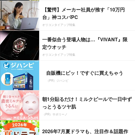
【驚愕】メーカー社員が推す「10万円
台」神コスパPC
オリコンタイアップ特集
一番似合う登場人物は…『VIVANT』限
定ウオッチ
オリコンタイアップ特集
自販機にピッ！ですぐに買えちゃう
（PR）ジハンピ
朝1分貼るだけ！ミルクピールで一日中ず
っとうるツヤ肌
（PR）サボリーノ
2026年7月夏ドラマも、注目作＆話題作