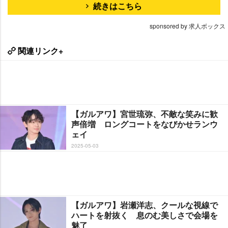
続きはこちら
sponsored by 求人ボックス
関連リンク+
【ガルアワ】宮世琉弥、不敵な笑みに歓
声倍増 ロングコートをなびかせランウ
ェイ
2025-05-03
【ガルアワ】岩瀬洋志、クールな視線で
ハートを射抜く 息のむ美しさで会場を
魅了