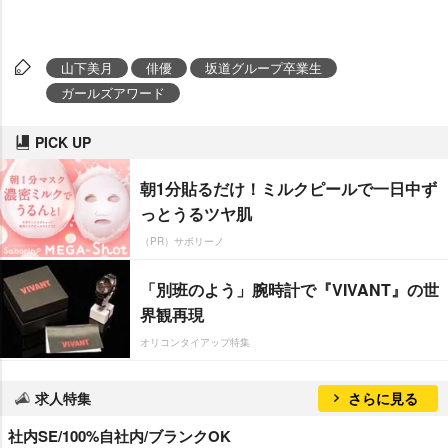
山下美月
俳優
坂道グループ卒業生
ガールズアワード
PICK UP
朝1分貼るだけ！ミルクピールで一日中ず
っとうるツヤ肌
（PR）サボリーノ
「別班のよう」腕時計で『VIVANT』の世
界観再現
オリコンタイアップ特集
求人特集
さらに見る
社内SE/100%自社内/ブランクOK