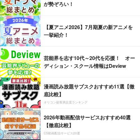
が勢ぞろい！
【夏アニメ2026】7月期夏の新アニメを
一挙紹介！
芸能界を志す10代～20代を応援！ オー
ディション・スクール情報はDeview
漫画読み放題サブスクおすすめ11選【徹
底比較】
オリコン顧客満足度ランキング
2026年動画配信サービスおすすめ40選
【徹底比較】
CS動画配信サービス20選