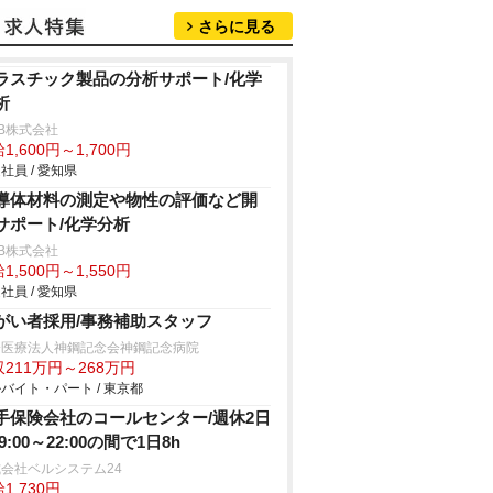
さらに見る
ラスチック製品の分析サポート/化学
析
B株式会社
1,600円～1,700円
社員 / 愛知県
導体材料の測定や物性の評価など開
サポート/化学分析
B株式会社
1,500円～1,550円
社員 / 愛知県
がい者採用/事務補助スタッフ
会医療法人神鋼記念会神鋼記念病院
211万円～268万円
バイト・パート / 東京都
手保険会社のコールセンター/週休2日
9:00～22:00の間で1日8h
会社ベルシステム24
1,730円