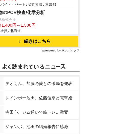
バイト・パート / 契約社員 / 東京都
物のPCR検査/化学分析
B株式会社
1,400円～1,500円
社員 / 北海道
続きはこちら
sponsored by 求人ボックス
テオくん、加藤乃愛との破局を発表
レインボー池田、佐藤佳奈と電撃婚
寺田心、ジム通いで筋トレ…激変
ジャンボ、池田の結婚報告に感激