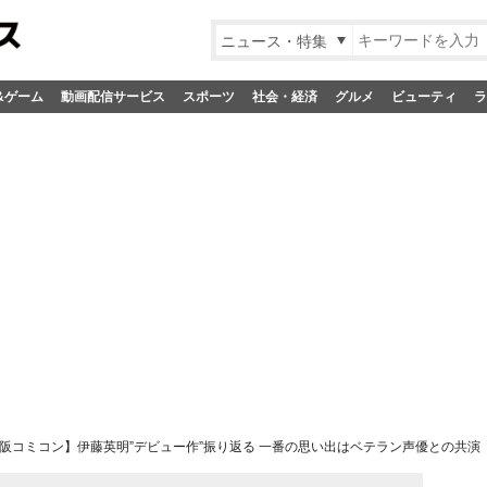
ニュース・特集
&ゲーム
動画配信サービス
スポーツ
社会・経済
グルメ
ビューティ
ラ
阪コミコン】伊藤英明”デビュー作”振り返る 一番の思い出はベテラン声優との共