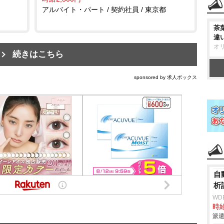
アルバイト・パート / 契約社員 / 東京都
茶
違
オ
続きはこちら
sponsored by 求人ボックス
自
析
WD
時給
派遣