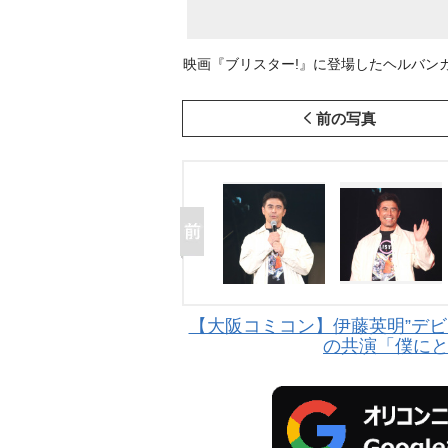
映画『ブリスター!』に登場したヘルバンカー=
前の写真
【大阪コミコン】伊藤英明”デビ
の共演「僕に