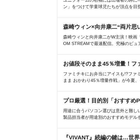
ユニフォームの右袖には出場者のみに
ン」をつけて学童球児たちが頂点を目
森崎ウィン×向井康二“両片思
森崎ウィンと向井康二がW主演！映画『（L
OM STREAMで最速配信。究極のピュ
お値段そのまま45％増量！フ
ファミチキにお弁当にアイスも!?ファ
まま おかわり45％増量作戦」が今夏
プロ厳選！目的別「おすすめP
用途に合うパソコン選びは意外と難し
製品担当者が用途別のおすすめモデル
『VIVANT』続編の鍵は…世