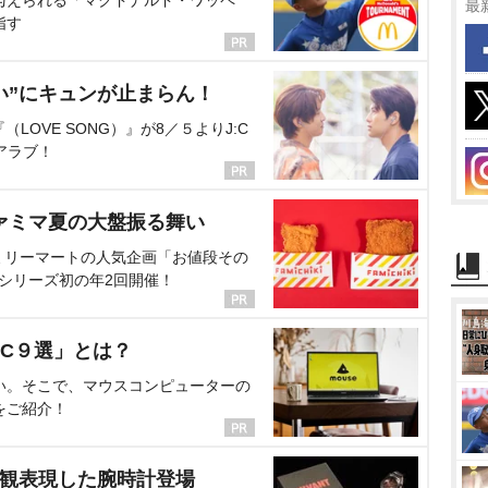
与えられる「マクドナルド・ワッペ
最
指す
い”にキュンが止まらん！
OVE SONG）』が8／５よりJ:C
アラブ！
ァミマ夏の大盤振る舞い
ミリーマートの人気企画「お値段その
、シリーズ初の年2回開催！
C９選」とは？
い。そこで、マウスコンピューターの
をご紹介！
界観表現した腕時計登場