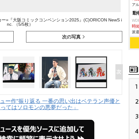
アル
動
『大阪コミックコンベンション2025』(C)ORICON NewS i
WD
nc. （5/5枚）
時給
派遣
次の写真
1
2
ュー作”振り返る 一番の思い出はベテラン声優と
とってはソロモンの悪夢だった」
3
4