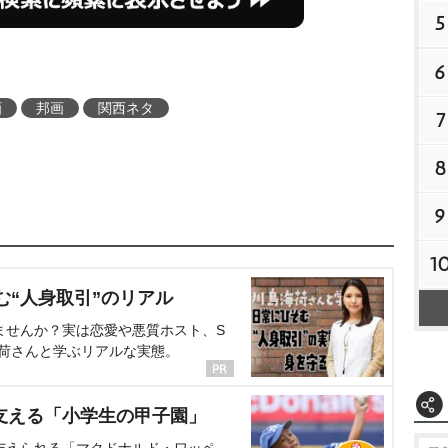
5
6
画
邦画
関西ネタ
7
8
9
1
む“人身取引”のリアル
ませんか？実は恋愛や悪質ホスト、S
海荷さんと学ぶリアルな実態。
支える「小学生の甲子園」