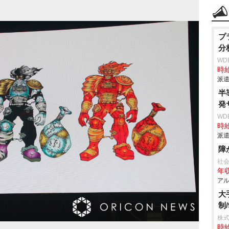
プ
分
WD
時給
派遣
半
発
WD
時給
派遣
障
社
年収
アル
大
制/
株式
時給