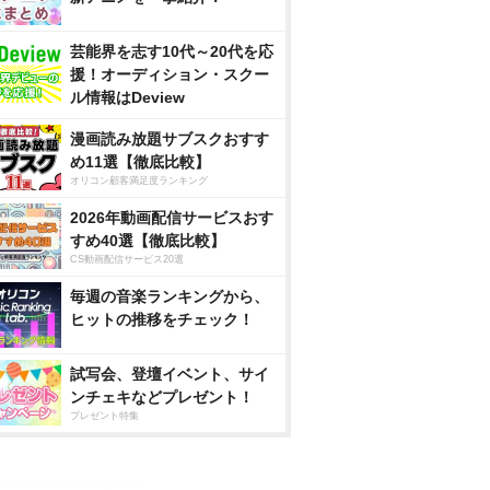
芸能界を志す10代～20代を応
援！オーディション・スクー
ル情報はDeview
漫画読み放題サブスクおすす
め11選【徹底比較】
オリコン顧客満足度ランキング
2026年動画配信サービスおす
すめ40選【徹底比較】
CS動画配信サービス20選
毎週の音楽ランキングから、
ヒットの推移をチェック！
試写会、登壇イベント、サイ
ンチェキなどプレゼント！
プレゼント特集