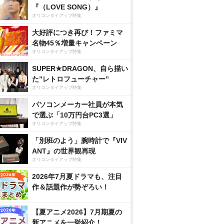
『（LOVE SONG）』
オリコンタイアップ特集
大好評につき再び！ファミマ
名物45％増量キャンペーン
オリコンタイアップ特集
SUPER★DRAGON、自ら描い
た”レトロフューチャー”
オリコンタイアップ特集
パソコンメーカー社員が本気
で選ぶ「10万円台PC3選」
オリコンタイアップ特集
「別班のよう」腕時計で『VIV
ANT』の世界観再現
オリコンタイアップ特集
2026年7月夏ドラマも、注目
作＆話題作が勢ぞろい！
【夏アニメ2026】7月期夏の
新アニメを一挙紹介！