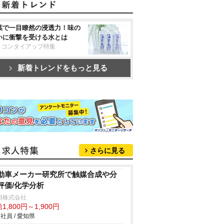
葉で一目瞭然の浸透力！味の
いに衝撃を受ける水とは
リコンタイアップ特集
新着トレンドをもっと見る
さらに見る
動車メーカー研究所で触媒合成や分
評価/化学分析
B株式会社
1,800円～1,900円
社員 / 愛知県