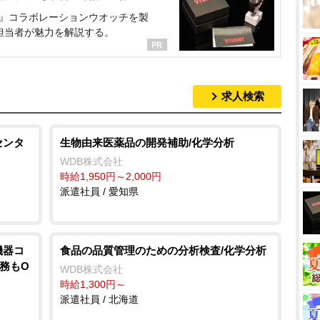
NT』コラボレーションウオッチを製
担当者が魅力を解説する。
求人検索
センタ
生物由来医薬品の開発補助/化学分析
WDB株式会社
時給1,950円～2,000円
派遣社員 / 愛知県
機器コ
食品の品質管理のための分析検査/化学分析
勤務もO
WDB株式会社
時給1,300円～
派遣社員 / 北海道