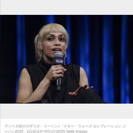
アソーカ役のロザリオ・ドーソン=「スター・ウォーズ セレブレーション ジ
ャパン2025」2日目(4月19日)(C)2025 Getty Images