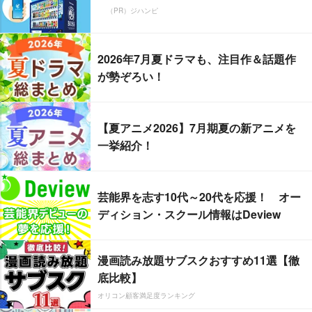
（PR）ジハンピ
2026年7月夏ドラマも、注目作＆話題作
が勢ぞろい！
【夏アニメ2026】7月期夏の新アニメを
一挙紹介！
芸能界を志す10代～20代を応援！ オー
ディション・スクール情報はDeview
漫画読み放題サブスクおすすめ11選【徹
底比較】
オリコン顧客満足度ランキング