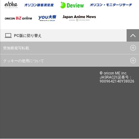
PC版に切り替え
禁無断複写転載
クッキーの使用について
© oricon ME inc.
JASRAC許諾番号：
9009642140Y38026