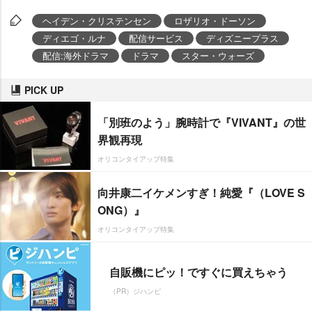
ヘイデン・クリステンセン
ロザリオ・ドーソン
ディエゴ・ルナ
配信サービス
ディズニープラス
配信:海外ドラマ
ドラマ
スター・ウォーズ
PICK UP
「別班のよう」腕時計で『VIVANT』の世
界観再現
オリコンタイアップ特集
向井康二イケメンすぎ！純愛『（LOVE S
ONG）』
オリコンタイアップ特集
自販機にピッ！ですぐに買えちゃう
（PR）ジハンピ