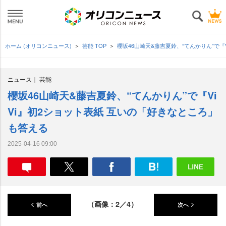
ホーム (オリコンニュース)
芸能 TOP
櫻坂46山崎天&藤吉夏鈴、“てんかりん”で『
ニュース
芸能
櫻坂46山崎天&藤吉夏鈴、“てんかりん”で『Vi
Vi』初2ショット表紙 互いの「好きなところ」
も答える
2025-04-16 09:00
（画像：2／4）
前へ
次へ