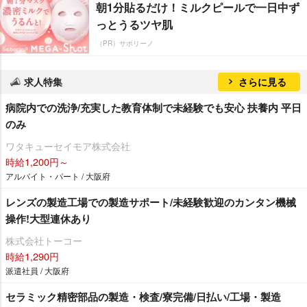
朝1分貼るだけ！ミルクピールで一日中ず
っとうるツヤ肌
（PR）サボリーノ
求人特集
さらに見る
病院内での洗浄/充実した教育体制で未経験でも安心 扶養内 平日
のみ
ワタキューセイモア株式会社
時給1,200円～
アルバイト・パート / 大阪府
レンズの製造工場での製造サポート/未経験歓迎のカンタン機械
操作!大型連休あり
株式会社トーコー
時給1,290円
派遣社員 / 大阪府
セラミック精密部品の製造・検査/寮完備/日払い/工場・製造