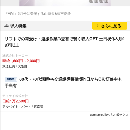
『ViVi』6月号に登場する山崎天&藤吉夏鈴
求人特集
さらに見る
リフトでの荷受け・運搬作業/3交替で賢く収入GET 土日祝休&月2
8万以上
株式会社トーコー
時給1,600円～2,000円
派遣社員 / 大阪府
60代・70代活躍中/交通誘導警備/週1日からOK/研修中も
NEW
手当有
テイケイ株式会社
日給1万2,500円
アルバイト・パート / 東京都
sponsored by 求人ボックス