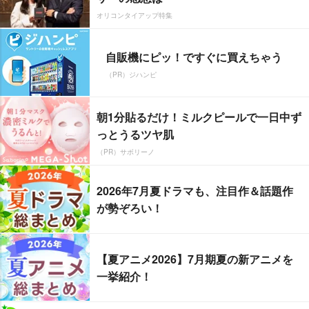
オリコンタイアップ特集
自販機にピッ！ですぐに買えちゃう
（PR）ジハンピ
朝1分貼るだけ！ミルクピールで一日中ず
っとうるツヤ肌
（PR）サボリーノ
2026年7月夏ドラマも、注目作＆話題作
が勢ぞろい！
【夏アニメ2026】7月期夏の新アニメを
一挙紹介！