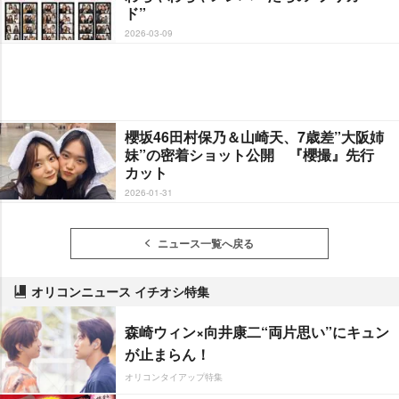
ド”
2026-03-09
櫻坂46田村保乃＆山崎天、7歳差”大阪姉
妹”の密着ショット公開 『櫻撮』先行
カット
2026-01-31
ニュース一覧へ戻る
オリコンニュース イチオシ特集
森崎ウィン×向井康二“両片思い”にキュン
が止まらん！
オリコンタイアップ特集