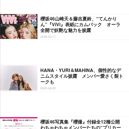
櫻坂46山崎天＆藤吉夏鈴、“てんかり
ん”『ViVi』表紙にカムバック オーラ
全開で妖艶な魅力を披露
2026-03-17
HANA・YURI＆MAHINA、個性的なデ
ニムスタイル披露 メンバー愛さく裂ト
ークも
2025-08-20
櫻坂46写真集『櫻撮』付録全12種公開
わちゃわちゃメンバーたちの“プリカー