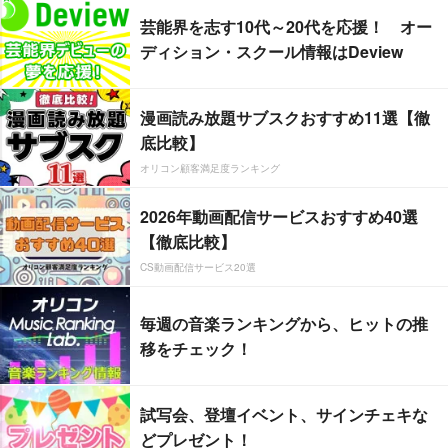
芸能界を志す10代～20代を応援！ オー
ディション・スクール情報はDeview
漫画読み放題サブスクおすすめ11選【徹
底比較】
オリコン顧客満足度ランキング
2026年動画配信サービスおすすめ40選
【徹底比較】
CS動画配信サービス20選
毎週の音楽ランキングから、ヒットの推
移をチェック！
試写会、登壇イベント、サインチェキな
どプレゼント！