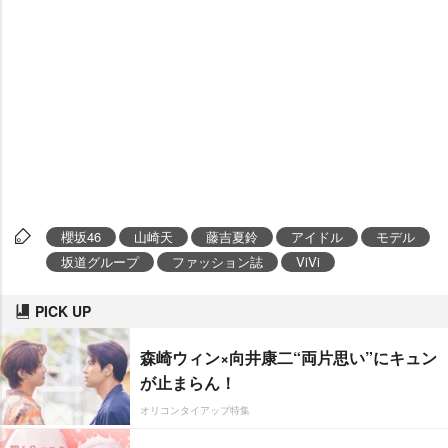
櫻坂46
山崎天
藤吉夏鈴
アイドル
モデル
坂道グループ
ファッション誌
ViVi
PICK UP
森崎ウィン×向井康二“両片思い”にキュン
が止まらん！
オリコンタイアップ特集