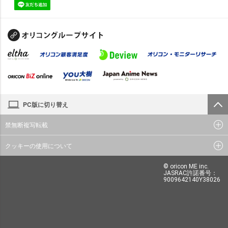
PC版に切り替え
禁無断複写転載
クッキーの使用について
© oricon ME inc.
JASRAC許諾番号：
9009642140Y38026