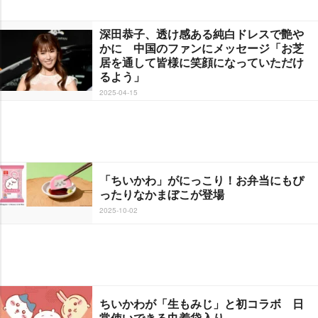
深田恭子、透け感ある純白ドレスで艶
かに 中国のファンにメッセージ「お芝
居を通して皆様に笑顔になっていただけ
るよう」
2025-04-15
「ちいかわ」がにっこり！お弁当にもぴ
ったりなかまぼこが登場
2025-10-02
ちいかわが「生もみじ」と初コラボ 日
常使いできる巾着袋入り