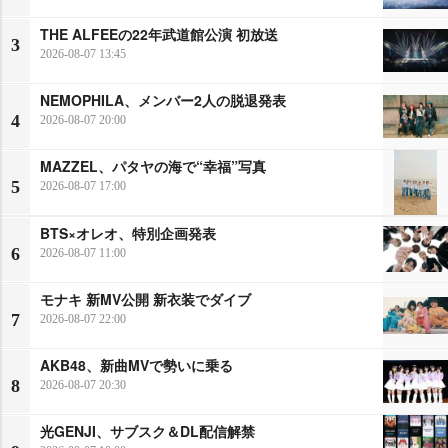
THE ALFEEの22年武道館公演 初放送
3
2026-08-07 13:45
NEMOPHILA、メンバー2人の脱退発表
4
2026-08-07 20:00
MAZZEL、パタヤの海で“幸福”写真
5
2026-08-07 17:00
BTS×オレオ、特別企画発表
6
2026-08-07 11:00
モナキ 新MV公開 新衣装でダイブ
7
2026-08-07 22:00
AKB48、新曲MVで勢いに乗る
8
2026-08-07 20:30
光GENJI、サブスク＆DL配信解禁