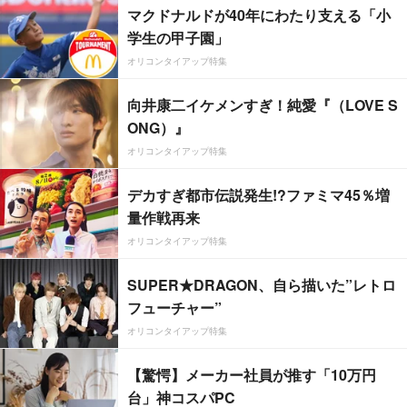
マクドナルドが40年にわたり支える「小
学生の甲子園」
オリコンタイアップ特集
向井康二イケメンすぎ！純愛『（LOVE S
ONG）』
オリコンタイアップ特集
デカすぎ都市伝説発生!?ファミマ45％増
量作戦再来
オリコンタイアップ特集
SUPER★DRAGON、自ら描いた”レトロ
フューチャー”
オリコンタイアップ特集
【驚愕】メーカー社員が推す「10万円
台」神コスパPC