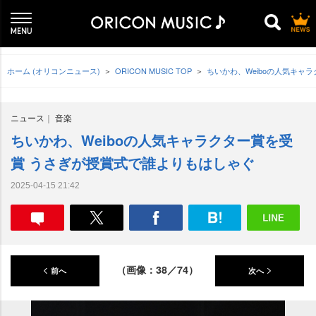
ホーム (オリコンニュース)
ORICON MUSIC TOP
ちいかわ、Weiboの人気キャ
ニュース
音楽
ちいかわ、Weiboの人気キャラクター賞を受
賞 うさぎが授賞式で誰よりもはしゃぐ
2025-04-15 21:42
（画像：38／74）
前へ
次へ