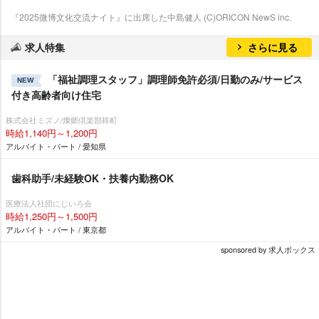
『2025微博文化交流ナイト』に出席した中島健人 (C)ORICON NewS inc.
求人特集
さらに見る
「福祉調理スタッフ」調理師免許必須/日勤のみ/サービス
NEW
付き高齢者向け住宅
株式会社ミズノ/燦郷倶楽部柊町
時給1,140円～1,200円
アルバイト・パート / 愛知県
歯科助手/未経験OK・扶養内勤務OK
医療法人社団にじいろ会
時給1,250円～1,500円
アルバイト・パート / 東京都
sponsored by 求人ボックス