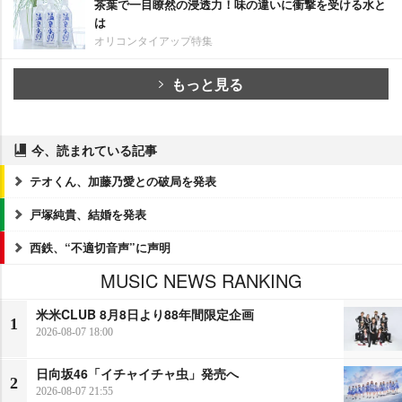
茶葉で一目瞭然の浸透力！味の違いに衝撃を受ける水と
は
オリコンタイアップ特集
もっと見る
今、読まれている記事
テオくん、加藤乃愛との破局を発表
戸塚純貴、結婚を発表
西鉄、“不適切音声”に声明
MUSIC NEWS RANKING
米米CLUB 8月8日より88年間限定企画
1
2026-08-07 18:00
日向坂46「イチャイチャ虫」発売へ
2
2026-08-07 21:55