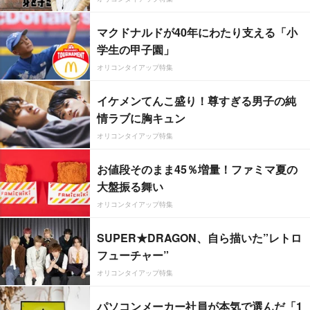
マクドナルドが40年にわたり支える「小
学生の甲子園」
オリコンタイアップ特集
イケメンてんこ盛り！尊すぎる男子の純
情ラブに胸キュン
オリコンタイアップ特集
お値段そのまま45％増量！ファミマ夏の
大盤振る舞い
オリコンタイアップ特集
SUPER★DRAGON、自ら描いた”レトロ
フューチャー”
オリコンタイアップ特集
パソコンメーカー社員が本気で選んだ「1