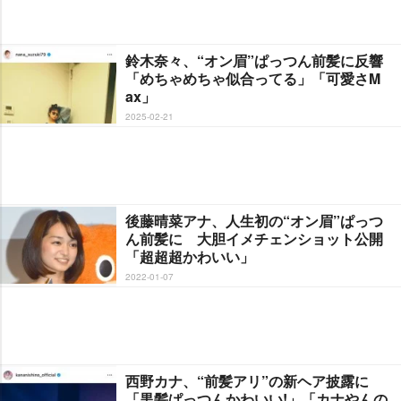
鈴木奈々、“オン眉”ぱっつん前髪に反響
「めちゃめちゃ似合ってる」「可愛さM
ax」
2025-02-21
後藤晴菜アナ、人生初の“オン眉”ぱっつ
ん前髪に 大胆イメチェンショット公開
「超超超かわいい」
2022-01-07
西野カナ、“前髪アリ”の新ヘア披露に
「黒髪ぱっつんかわいい!」「カナやんの