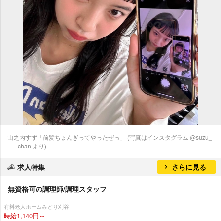
山之内すず「前髪ちょんぎってやったぜっ」 (写真はインスタグラム @suzu_
___chan より)
求人特集
さらに見る
無資格可の調理師/調理スタッフ
有料老人ホームみどり刈谷
時給1,140円～