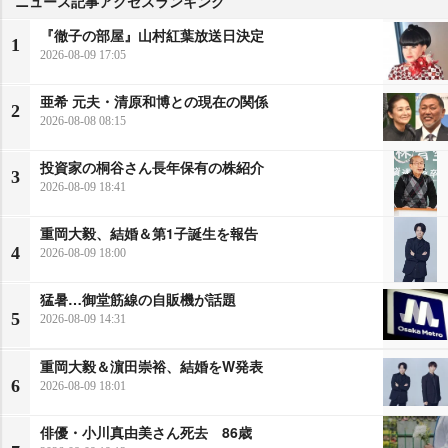
ニュース記事アクセスランキング
『徹子の部屋』山村紅葉放送日決定
1
2026-08-09 17:05
亜希 元夫・清原和博との現在の関係
2
2026-08-08 08:15
投資家の桐谷さん長年保有の株紹介
3
2026-08-09 18:41
重岡大毅、結婚＆第1子誕生を報告
4
2026-08-09 18:00
猛暑…御堂筋線の自販機が話題
5
2026-08-09 14:31
重岡大毅＆濵田崇裕、結婚をW発表
6
2026-08-09 18:01
俳優・小川真由美さん死去 86歳