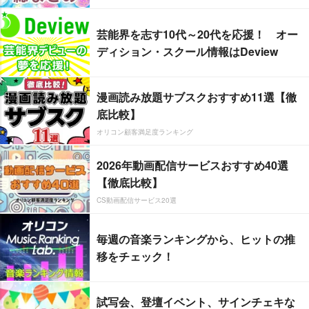
芸能界を志す10代～20代を応援！ オー
ディション・スクール情報はDeview
漫画読み放題サブスクおすすめ11選【徹
底比較】
オリコン顧客満足度ランキング
2026年動画配信サービスおすすめ40選
【徹底比較】
CS動画配信サービス20選
毎週の音楽ランキングから、ヒットの推
移をチェック！
試写会、登壇イベント、サインチェキな