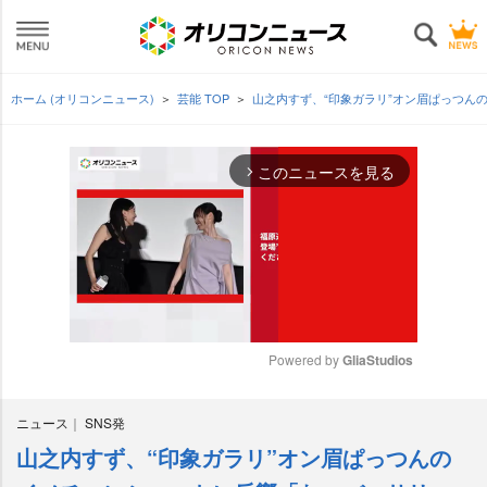
ホーム (オリコンニュース)
芸能 TOP
山之内すず、“印象ガラリ”オン眉ぱっつ
このニュースを見る
arrow_forward_ios
Powered by 
GliaStudios
M
ニュース
SNS発
u
t
山之内すず、“印象ガラリ”オン眉ぱっつんの
e