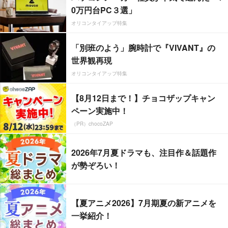
0万円台PC３選」
オリコンタイアップ特集
「別班のよう」腕時計で『VIVANT』の
世界観再現
オリコンタイアップ特集
【8月12日まで！】チョコザップキャン
ペーン実施中！
（PR）chocoZAP
2026年7月夏ドラマも、注目作＆話題作
が勢ぞろい！
【夏アニメ2026】7月期夏の新アニメを
一挙紹介！