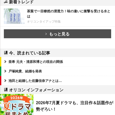
新着トレンド
茶葉で一目瞭然の浸透力！味の違いに衝撃を受ける水と
は
オリコンタイアップ特集
もっと見る
今、読まれている記事
亜希 元夫・清原和博との現在の関係
戸塚純貴、結婚を発表
池田と結婚した佐藤佳奈アナとは…
オリコン インフォメーション
2026年7月夏ドラマも、注目作＆話題作が
勢ぞろい！