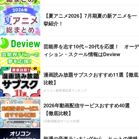
【夏アニメ2026】7月期夏の新アニメを一
挙紹介！
芸能界を志す10代～20代を応援！ オーデ
ィション・スクール情報はDeview
漫画読み放題サブスクおすすめ11選【徹底
比較】
オリコン顧客満足度ランキング
2026年動画配信サービスおすすめ40選
【徹底比較】
CS動画配信サービス20選
毎週の音楽ランキングから、ヒットの推移