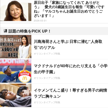
原日出子「家族になってくれて ありがと
う」 愛犬の3歳誕生日を報告「可愛いです
ね」「マルコちゃんお誕生日おめでとうご
ざいます！」
2026-03-31
話題の特集をPICK UP！
川島海荷さんと学ぶ 日常に潜む“人身取
引”のリアル
オリコンタイアップ特集
マクドナルドが40年にわたり支える「小学
生の甲子園」
オリコンタイアップ特集
イケメンてんこ盛り！尊すぎる男子の純情
ラブに胸キュン
オリコンタイアップ特集