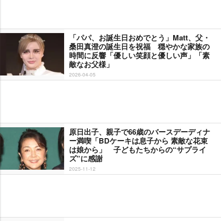
「パパ、お誕生日おめでとう」Matt、父・
桑田真澄の誕生日を祝福 穏やかな家族の
時間に反響「優しい笑顔と優しい声」「素
敵なお父様」
2026-04-05
原日出子、親子で66歳のバースデーディナ
ー満喫「BDケーキは息子から 素敵な花束
は娘から」 子どもたちからの“サプライ
ズ”に感謝
2025-11-12