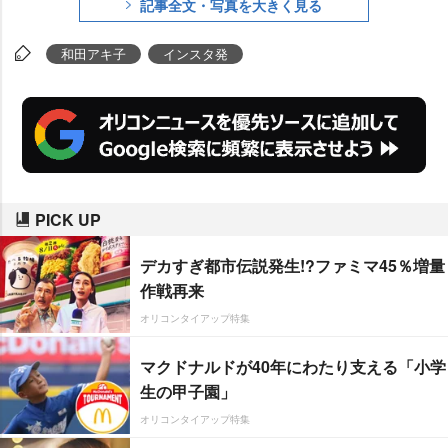
記事全文・写真を大きく見る
和田アキ子
インスタ発
PICK UP
デカすぎ都市伝説発生!?ファミマ45％増量
作戦再来
オリコンタイアップ特集
マクドナルドが40年にわたり支える「小学
生の甲子園」
オリコンタイアップ特集