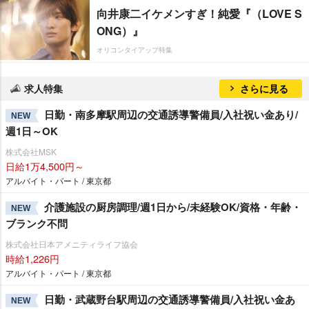
向井康二イケメンすぎ！純愛『（LOVE S
ONG）』
オリコンタイアップ特集
求人特集
さらに見る
日勤・南多摩駅周辺の交通誘導警備員/入社祝い金あり/
NEW
週1日～OK
株式会社MSK
日給1万4,500円～
アルバイト・パート / 東京都
介護施設の厨房調理/週1日から/未経験OK/資格・年齢・
NEW
ブランク不問
株式会社日本アメニティライフ協会
時給1,226円
アルバイト・パート / 東京都
日勤・武蔵野台駅周辺の交通誘導警備員/入社祝い金あ
NEW