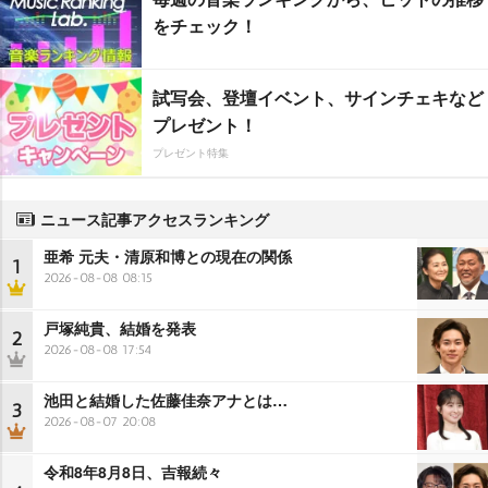
をチェック！
試写会、登壇イベント、サインチェキなど
プレゼント！
プレゼント特集
ニュース記事アクセスランキング
亜希 元夫・清原和博との現在の関係
1
2026-08-08 08:15
戸塚純貴、結婚を発表
2
2026-08-08 17:54
池田と結婚した佐藤佳奈アナとは…
3
2026-08-07 20:08
令和8年8月8日、吉報続々