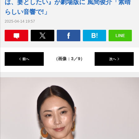
は、妻としたい』が劇場版に 風間俊介「素晴
らしい音響で!」
2025-04-14 19:57
（画像：3／9）
前へ
次へ