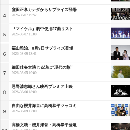
窪田正孝カナダからサプライズ登場
4
2026-08-07 19:52
『マイケル』劇中使用27曲リスト
5
2026-08-07 15:00
福山雅治、8月9日サプライズ登場
6
2026-08-09 13:41
細田佳央太演じる涼は“現代の彰”
7
2026-08-05 10:00
忌野清志郎さん映画プレミア上映
8
2026-08-06 18:00
自由な櫻井海音に高橋恭平ツッコミ
9
2026-08-09 12:00
高橋文哉・櫻井海音・高橋恭平登壇