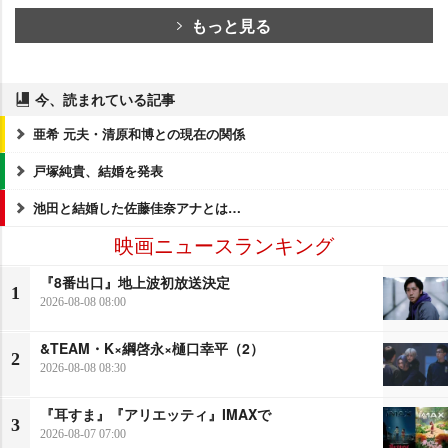
もっと見る
今、読まれている記事
亜希 元夫・清原和博との現在の関係
戸塚純貴、結婚を発表
池田と結婚した佐藤佳奈アナとは…
映画ニュースランキング
『8番出口』地上波初放送決定
1
2026-08-08 08:00
&TEAM・K×綱啓永×樋口幸平（2）
2
2026-08-08 08:30
『耳すま』『アリエッティ』IMAXで
3
2026-08-07 07:00