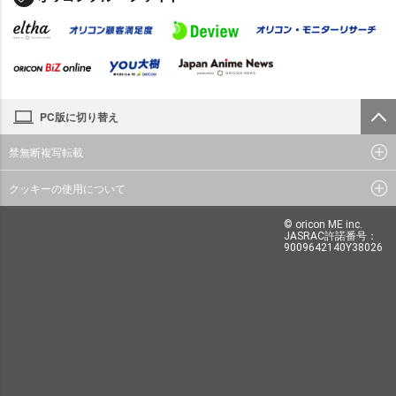
PC版に切り替え
禁無断複写転載
クッキーの使用について
© oricon ME inc.
JASRAC許諾番号：
9009642140Y38026