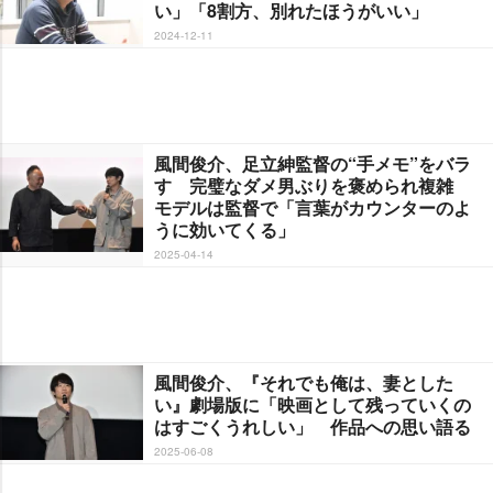
い」「8割方、別れたほうがいい」
2024-12-11
風間俊介、足立紳監督の“手メモ”をバラ
す 完璧なダメ男ぶりを褒められ複雑
モデルは監督で「言葉がカウンターのよ
うに効いてくる」
2025-04-14
風間俊介、『それでも俺は、妻とした
い』劇場版に「映画として残っていくの
はすごくうれしい」 作品への思い語る
2025-06-08