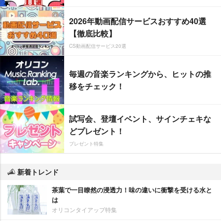
2026年動画配信サービスおすすめ40選
【徹底比較】
CS動画配信サービス20選
毎週の音楽ランキングから、ヒットの推
移をチェック！
試写会、登壇イベント、サインチェキな
どプレゼント！
プレゼント特集
新着トレンド
茶葉で一目瞭然の浸透力！味の違いに衝撃を受ける水と
は
オリコンタイアップ特集