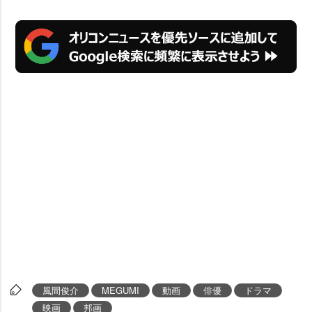
風間俊介
MEGUMI
動画
俳優
ドラマ
映画
邦画