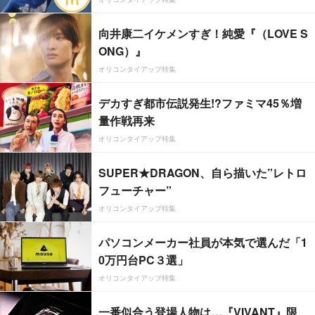
向井康二イケメンすぎ！純愛『（LOVE S
ONG）』
オリコンタイアップ特集
デカすぎ都市伝説発生!?ファミマ45％増
量作戦再来
オリコンタイアップ特集
SUPER★DRAGON、自ら描いた”レトロ
フューチャー”
オリコンタイアップ特集
パソコンメーカー社員が本気で選んだ「1
0万円台PC３選」
オリコンタイアップ特集
一番似合う登場人物は…『VIVANT』限