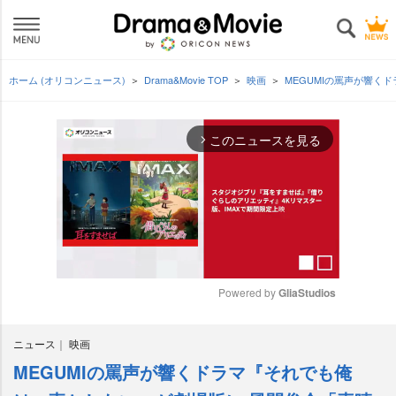
ホーム (オリコンニュース)
Drama&Movie TOP
映画
MEGUMIの罵声が響く
このニュースを見る
arrow_forward_ios
Powered by 
GliaStudios
M
ニュース
映画
u
t
MEGUMIの罵声が響くドラマ『それでも俺
e