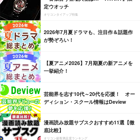
定ウオッチ
オリコンタイアップ特集
2026年7月夏ドラマも、注目作＆話題作
が勢ぞろい！
【夏アニメ2026】7月期夏の新アニメを
一挙紹介！
芸能界を志す10代～20代を応援！ オー
ディション・スクール情報はDeview
漫画読み放題サブスクおすすめ11選【徹
底比較】
オリコン顧客満足度ランキング