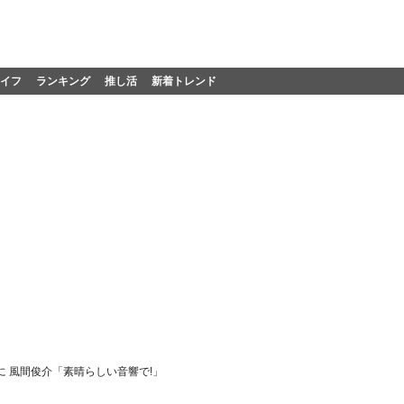
イフ
ランキング
推し活
新着トレンド
に 風間俊介「素晴らしい音響で!」