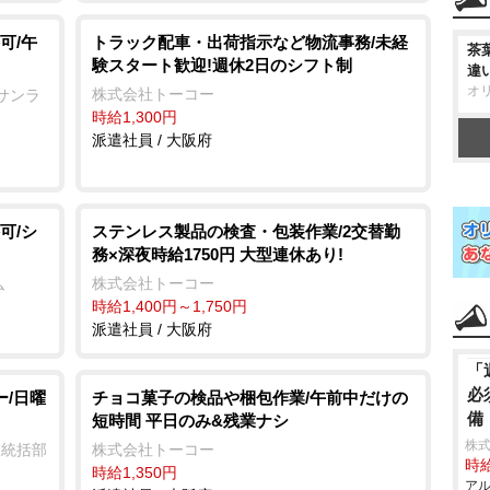
可/午
トラック配車・出荷指示など物流事務/未経
茶
験スタート歓迎!週休2日のシフト制
違
オ
株式会社トーコー
サンラ
時給1,300円
派遣社員 / 大阪府
可/シ
ステンレス製品の検査・包装作業/2交替勤
務×深夜時給1750円 大型連休あり!
株式会社トーコー
ム
時給1,400円～1,750円
派遣社員 / 大阪府
「
必
ー/日曜
チョコ菓子の検品や梱包作業/午前中だけの
備
短時間 平日のみ&残業ナシ
株式
業統括部
株式会社トーコー
時給
時給1,350円
アル