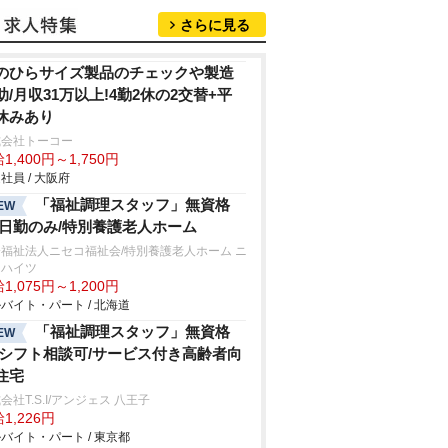
さらに見る
のひらサイズ製品のチェックや製造
助/月収31万以上!4勤2休の2交替+平
休みあり
式会社トーコー
1,400円～1,750円
社員 / 大阪府
「福祉調理スタッフ」無資格
EW
/日勤のみ/特別養護老人ホーム
福祉法人ニセコ福祉会/特別養護老人ホーム ニ
コハイツ
1,075円～1,200円
バイト・パート / 北海道
「福祉調理スタッフ」無資格
EW
/シフト相談可/サービス付き高齢者向
住宅
会社T.S.I/アンジェス 八王子
1,226円
バイト・パート / 東京都