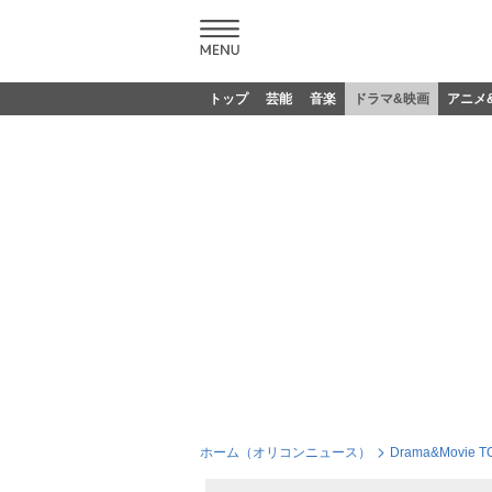
トップ
芸能
音楽
ドラマ&映画
アニメ
ホーム（オリコンニュース）
Drama&Movie T