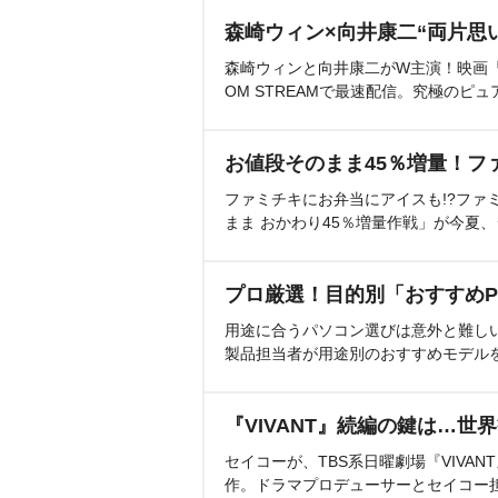
森崎ウィン×向井康二“両片思
森崎ウィンと向井康二がW主演！映画『（L
OM STREAMで最速配信。究極のピュ
お値段そのまま45％増量！フ
ファミチキにお弁当にアイスも!?ファ
まま おかわり45％増量作戦」が今夏
プロ厳選！目的別「おすすめP
用途に合うパソコン選びは意外と難し
製品担当者が用途別のおすすめモデル
『VIVANT』続編の鍵は…世
セイコーが、TBS系日曜劇場『VIVA
作。ドラマプロデューサーとセイコー