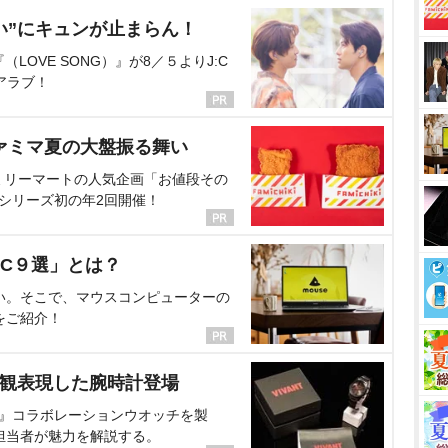
い”にキュンが止まらん！
OVE SONG）』が8／５よりJ:C
アラブ！
ァミマ夏の大盤振る舞い
ミリーマートの人気企画「お値段その
、シリーズ初の年2回開催！
C９選」とは？
い。そこで、マウスコンピューターの
をご紹介！
界観表現した腕時計登場
NT』コラボレーションウオッチを製
担当者が魅力を解説する。