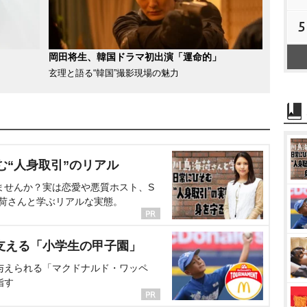
5
岡田将生、韓国ドラマ初出演「運命的」
玄理と語る“韓国”撮影現場の魅力
む“人身取引”のリアル
ませんか？実は恋愛や悪質ホスト、S
海荷さんと学ぶリアルな実態。
支える「小学生の甲子園」
与えられる「マクドナルド・ワッペ
指す