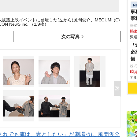
N
事
事
露上映イベントに登壇した(左から)風間俊介、MEGUMI (C)
CON NewS inc. （1/9枚）
株
時給
次の写真
派遣
「
必
備
株式
時給
アル
『それでも俺は、妻としたい』が劇場版に 風間俊介