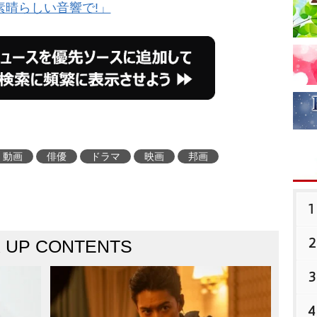
素晴らしい音響で!」
動画
俳優
ドラマ
映画
邦画
1
2
K UP CONTENTS
3
4