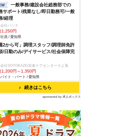
一般事務/建設会社総務部での
EW
務サポート/残業なし/即日勤務可/一般
務/経理
式会社パソナ
1,250円
社員 / 愛知県
週2から可」調理スタッフ/調理師免許
須/日勤のみ/デイサービス/社会保障完
会社SOYOKAZE/岩倉ケアセンターそよ風
1,200円～1,350円
バイト・パート / 愛知県
続きはこちら
sponsored by 求人ボックス