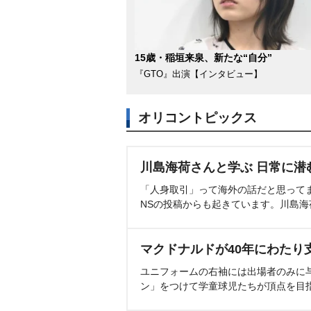
15歳・稲垣来泉、新たな“自分”
『GTO』出演【インタビュー】
オリコントピックス
川島海荷さんと学ぶ 日常に潜
「人身取引」って海外の話だと思って
NSの投稿からも起きています。川島
マクドナルドが40年にわたり
ユニフォームの右袖には出場者のみに
ン」をつけて学童球児たちが頂点を目