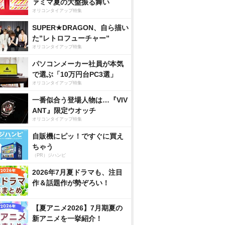
ァミマ夏の大盤振る舞い
オリコンタイアップ特集
SUPER★DRAGON、自ら描い
た”レトロフューチャー”
オリコンタイアップ特集
パソコンメーカー社員が本気
で選ぶ「10万円台PC3選」
オリコンタイアップ特集
一番似合う登場人物は…『VIV
ANT』限定ウオッチ
オリコンタイアップ特集
自販機にピッ！ですぐに買え
ちゃう
（PR）ジハンピ
2026年7月夏ドラマも、注目
作＆話題作が勢ぞろい！
【夏アニメ2026】7月期夏の
新アニメを一挙紹介！