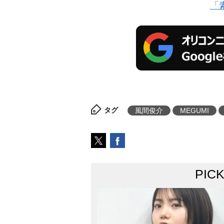
「
タグ
風間俊介
MEGUMI
PIC