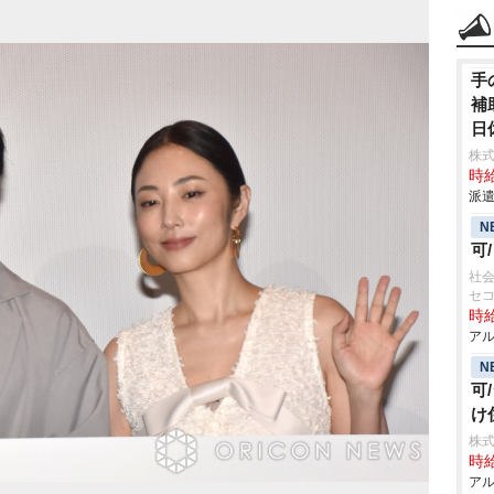
手
補
日
株
時給
派遣
N
可
社会
セ
時給
アル
N
可
け
株式
時給
アル