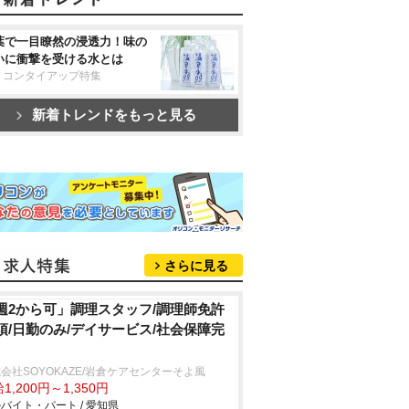
葉で一目瞭然の浸透力！味の
いに衝撃を受ける水とは
リコンタイアップ特集
新着トレンドをもっと見る
さらに見る
週2から可」調理スタッフ/調理師免許
須/日勤のみ/デイサービス/社会保障完
会社SOYOKAZE/岩倉ケアセンターそよ風
1,200円～1,350円
バイト・パート / 愛知県