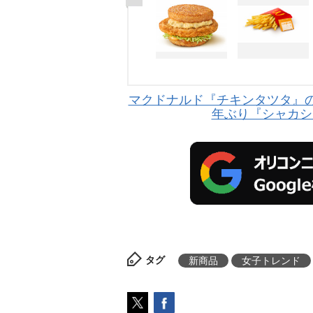
マクドナルド『チキンタツタ』の
年ぶり『シャカシ
タグ
新商品
女子トレンド