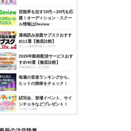
芸能界を志す10代～20代を応
援！オーディション・スクー
ル情報はDeview
漫画読み放題サブスクおすす
め11選【徹底比較】
オリコン顧客満足度ランキング
2026年動画配信サービスおす
すめ40選【徹底比較】
CS動画配信サービス20選
毎週の音楽ランキングから、
ヒットの推移をチェック！
試写会、登壇イベント、サイ
ンチェキなどプレゼント！
プレゼント特集