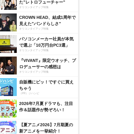
た”レトロフューチャー”
オリコンタイアップ特集
CROWN HEAD、結成1周年で
見えた”バンドらしさ”
オリコンタイアップ特集
パソコンメーカー社員が本気
で選ぶ「10万円台PC3選」
オリコンタイアップ特集
『VIVANT』限定ウオッチ、プ
ロデューサーの感想は
オリコンタイアップ特集
自販機にピッ！ですぐに買え
ちゃう
（PR）ジハンピ
2026年7月夏ドラマも、注目
作＆話題作が勢ぞろい！
【夏アニメ2026】7月期夏の
新アニメを一挙紹介！