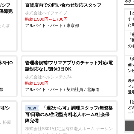
/シフ
百貨店内での問い合わせ対応スタッフ
会保障完
株式会社ハイファイブ
【
時給1,500円～1,700円
す
た
たんぽ
アルバイト・パート / 東京都
「
「
の
『
休3日O
管理者候補/フリマアプリのチャット対応/電
t
話対応なし/週休3日OK
ン
株式会社ベルシステム24
映
時給1,300円
ィ
県
アルバイト・パート / 契約社員 / 北海道
登
【
可/シ
「週2から可」調理スタッフ/無資格
ど
NEW
ー
可/日勤のみ/住宅型有料老人ホーム/社会保
障完備
 松屋
株式会社S301/住宅型有料老人ホーム ナーシン