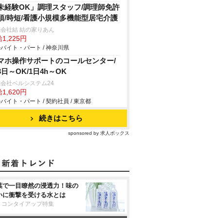
未経験OK」調理スタッフ/調理師免許
須/時短/看護小規模多機能型居宅介護
会社結 結の家りあん
1,225円
バイト・パート / 神奈川県
マホ操作サポートのコールセンター/
3日～OK/1日4h～OK
会社ベルシステム24
1,620円
バイト・パート / 契約社員 / 東京都
続きはこちら
sponsored by 求人ボックス
葉で一目瞭然の浸透力！味の
いに衝撃を受ける水とは
リコンタイアップ特集