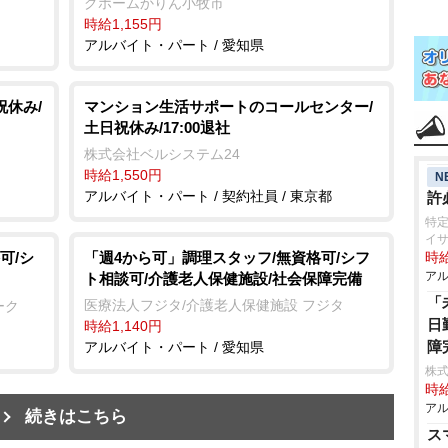
グホームかりん小牧市
時給1,155円
アルバイト・パート / 愛知県
祝休み/
マンション生活サポートのコールセンター/
土日祝休み/17:00退社
株式会社ベルシステム24
時給1,550円
N
アルバイト・パート / 契約社員 / 東京都
許
特
イ
可/シ
「週4から可」調理スタッフ/無資格可/シフ
時給
アル
ト相談可/介護老人保健施設/社会保障完備
「
医療法人フジタ/介護老人保健施設 フジタ
ーク
日
時給1,140円
障
アルバイト・パート / 愛知県
株
時給
アル
続きはこちら
ス