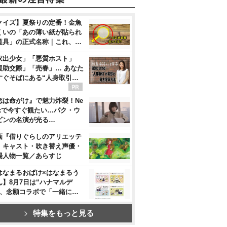
クイズ】夏祭りの定番！金魚
くいの「あの薄い紙が貼られ
道具」の正式名称｜これ、…
家出少女」「悪質ホスト」
援助交際」「売春」… あなた
すぐそばにある“人身取引…
恋は命がけ』で魅力炸裂！Ne
flixで今すぐ観たい…パク・ウ
ビンの名演が光る…
画『借りぐらしのアリエッテ
』キャスト・吹き替え声優・
場人物一覧／あらすじ
はなまるおばけ×はなまるう
ん】8月7日は“ハナマルデ
”、念願コラボで「一緒に…
特集をもっと見る