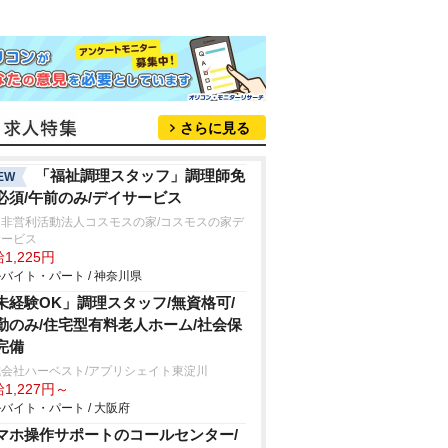
さらに見る
「福祉調理スタッフ」調理師免
EW
必須/午前のみ/デイサービス
定非営利活動法人コスモスの家/コスモスの家デ
サービス
1,225円
バイト・パート / 神奈川県
未経験OK」調理スタッフ/無資格可/
勤のみ/住宅型有料老人ホーム/社会保
完備
式会社ハーベスト/アプリシェイト東淀川
1,227円～
バイト・パート / 大阪府
マホ操作サポートのコールセンター/