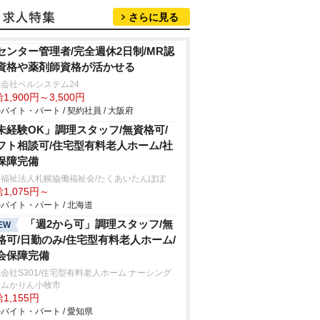
さらに見る
Iセンター管理者/完全週休2日制/MR認
資格や薬剤師資格が活かせる
会社ベルシステム24
1,900円～3,500円
バイト・パート / 契約社員 / 大阪府
未経験OK」調理スタッフ/無資格可/
フト相談可/住宅型有料老人ホーム/社
保障完備
会福祉法人札幌協働福祉会/たくあいたんぽぽ
1,075円～
バイト・パート / 北海道
「週2から可」調理スタッフ/無
EW
格可/日勤のみ/住宅型有料老人ホーム/
会保障完備
会社S301/住宅型有料老人ホーム ナーシング
ームかりん小牧市
1,155円
バイト・パート / 愛知県