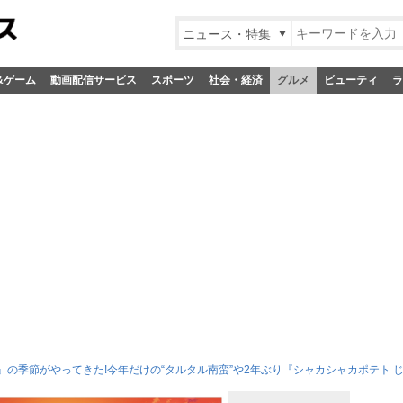
ニュース・特集
&ゲーム
動画配信サービス
スポーツ
社会・経済
グルメ
ビューティ
ラ
の季節がやってきた!今年だけの“タルタル南蛮”や2年ぶり『シャカシャカポテト 