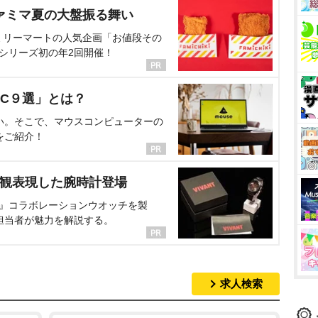
ァミマ夏の大盤振る舞い
ミリーマートの人気企画「お値段その
、シリーズ初の年2回開催！
C９選」とは？
い。そこで、マウスコンピューターの
をご紹介！
界観表現した腕時計登場
NT』コラボレーションウオッチを製
担当者が魅力を解説する。
求人検索