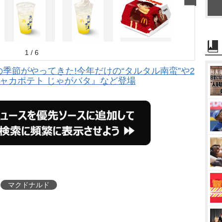
1 / 6
季節がやってきた!今年だけの“タルタル南蛮”や2
ャカポテト じゃがバタ』など登場
マクドナルド