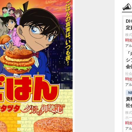
D
定
株式
時給
アル
「
シ
会
社
時給
アル
N
資
社
株式
ホ
時給
アル