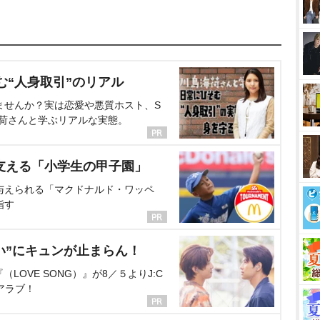
む“人身取引”のリアル
ませんか？実は恋愛や悪質ホスト、S
海荷さんと学ぶリアルな実態。
支える「小学生の甲子園」
与えられる「マクドナルド・ワッペ
指す
い”にキュンが止まらん！
OVE SONG）』が8／５よりJ:C
アラブ！