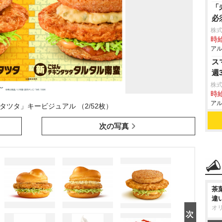
「
必
株式
時給
アル
ス
週
株式
時給
アル
タツタ」キービジュアル （2/52枚）
次の写真
茶
違
オ