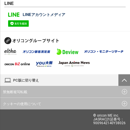
LINE
LINEアカウントメディア
PC版に切り替え
禁無断複写転載
クッキーの使用について
© oricon ME inc.
JASRAC許諾番号：
9009642140Y38026