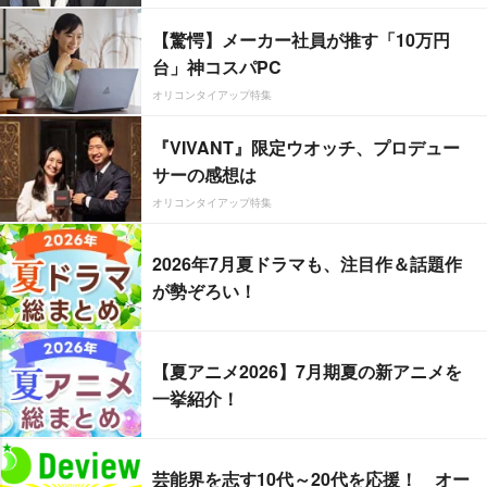
【驚愕】メーカー社員が推す「10万円
台」神コスパPC
オリコンタイアップ特集
『VIVANT』限定ウオッチ、プロデュー
サーの感想は
オリコンタイアップ特集
2026年7月夏ドラマも、注目作＆話題作
が勢ぞろい！
【夏アニメ2026】7月期夏の新アニメを
一挙紹介！
芸能界を志す10代～20代を応援！ オー