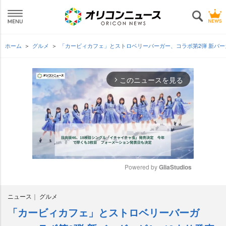
ホーム
グルメ
「カービィカフェ」とストロベリーバーガー、コラボ第2弾 新バー
このニュースを見る
arrow_forward_ios
Powered by 
GliaStudios
M
ニュース
グルメ
u
t
「カービィカフェ」とストロベリーバーガ
e