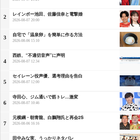
レインボー池田、佐藤佳奈と電撃婚
2
2026-08-07 20:00
自宅で「温泉卵」を簡単に作る方法
3
2026-08-06 15:10
西鉄、“不適切音声”に声明
4
2026-08-07 12:34
セイレーン役声優、選考理由を告白
5
2026-08-07 12:00
寺田心、ジム通いで筋トレ…激変
6
2026-08-07 10:46
元横綱・朝青龍、白鵬翔氏と再会2S
7
2026-08-06 16:16
田中みな実、うっかりネタバレ