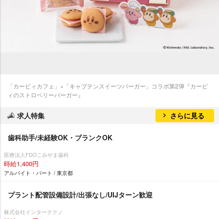
「カービィカフェ」×「キャプテンスイーツバーガー」コラボ第2弾『カービ
ィのストロベリーバーガー』
求人特集
さらに見る
歯科助手/未経験OK・ブランクOK
医療法人FDOこみやま歯科
時給1,400円
アルバイト・パート / 東京都
プラント配管設備設計/出張なし/UIJターン歓迎
株式会社インターテクノ