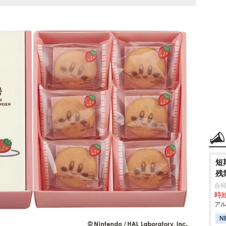
短
残
合
時給
アル
N