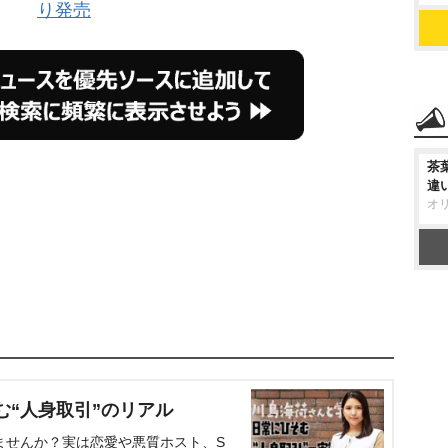
り発売
茶
違
オ
む“人身取引”のリアル
ませんか？実は恋愛や悪質ホスト、S