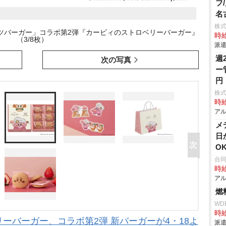
フ
名
株
ツバーガー」コラボ第2弾『カービィのストロベリーバーガー』
時給
（3/8枚）
派遣
週
次の写真
ー
円
株式
時給
アル
メ
日
O
合
時給
アル
燃
WD
時給
ーバーガー、コラボ第2弾 新バーガーが4・18よ
派遣