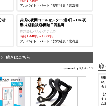
時給1,730円
アルバイト・パート / 契約社員 / 東京都
分析
共済の夜間コールセンター/週3日～OK/夜
勤/未経験歓迎/開始日調整可
株式会社ベルシステム24
時給1,440円～1,800円
アルバイト・パート / 契約社員 / 北海道
続きはこちら
sponsored by 求人ボックス
韓国
as
ら
【
す
た