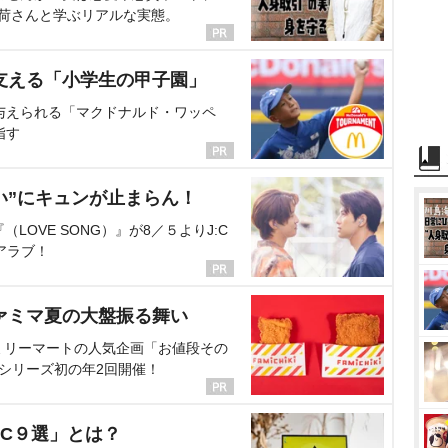
海荷さんと学ぶリアルな実態。
支える「小学生の甲子園」
与えられる「マクドナルド・ワッペ
指す
い”にキュンが止まらん！
OVE SONG）』が8／５よりJ:C
アラブ！
ァミマ夏の大盤振る舞い
ミリーマートの人気企画「お値段その
、シリーズ初の年2回開催！
C９選」とは？