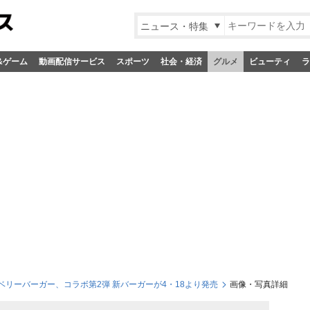
ニュース・特集
&ゲーム
動画配信サービス
スポーツ
社会・経済
グルメ
ビューティ
ラ
リーバーガー、コラボ第2弾 新バーガーが4・18より発売
画像・写真詳細