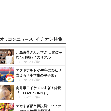
川島海荷さんと学ぶ 日常に潜
む“人身取引”のリアル
オリコンタイアップ特集
マクドナルドが40年にわたり
支える「小学生の甲子園」
オリコンタイアップ特集
向井康二イケメンすぎ！純愛
『（LOVE SONG）』
オリコンタイアップ特集
デカすぎ都市伝説発生!?ファ