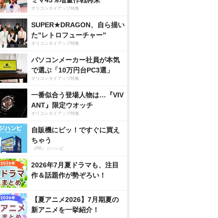
ミマ45％増量作戦再来
オリコンタイアップ特集
SUPER★DRAGON、自ら描い
た”レトロフューチャー”
オリコンタイアップ特集
パソコンメーカー社員が本気
で選ぶ「10万円台PC3選」
オリコンタイアップ特集
一番似合う登場人物は…『VIV
ANT』限定ウオッチ
オリコンタイアップ特集
自販機にピッ！ですぐに買え
ちゃう
（PR）ジハンピ
2026年7月夏ドラマも、注目
作＆話題作が勢ぞろい！
【夏アニメ2026】7月期夏の
新アニメを一挙紹介！