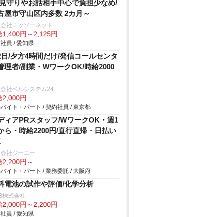
/見守りやお話相手中心で負担少なめ/
古屋市守山区内多数 2カ月～
式会社ニッソーネット
1,400円～2,125円
社員 / 愛知県
2日/夕方4時間だけ/発信コールセンタ
管理者/副業・WワークOK/時給2000
会社ベルシステム24
2,000円
バイト・パート / 契約社員 / 東京都
ディアPRスタッフ/WワークOK・週1
から・時給2200円/直行直帰・日払い
K
同会社ジーニー
2,200円～
バイト・パート / 業務委託 / 大阪府
料電池の試作や評価/化学分析
B株式会社
2,000円～2,200円
社員 / 愛知県