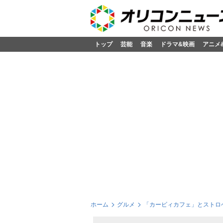
トップ
芸能
音楽
ドラマ&映画
アニメ
ホーム
グルメ
「カービィカフェ」とストロベ