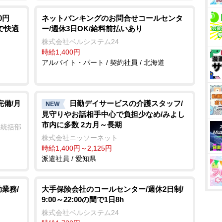
0円
ネットバンキングのお問合せコールセンタ
で快適
ー/週休3日OK/給料前払いあり
株式会社ベルシステム24
時給1,400円
アルバイト・パート / 契約社員 / 北海道
完備/月
日勤デイサービスの介護スタッフ/
NEW
見守りやお話相手中心で負担少なめ/みよし
市内に多数 2カ月～長期
業統括部
株式会社ニッソーネット
時給1,400円～2,125円
派遣社員 / 愛知県
業務/
大手保険会社のコールセンター/週休2日制/
9:00～22:00の間で1日8h
株式会社ベルシステム24