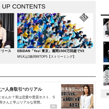
K UP CONTENTS
リリース
EBiDAN「Yes! 東京」週間1500万回超でV3
M!LKは2曲同時TOP5【ストリーミング】
む“人身取引”のリアル
ませんか？実は恋愛や悪質ホスト、S
海荷さんと学ぶリアルな実態。