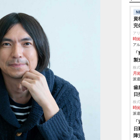
N
資
完
アリ
時給
アル
「
製
株
月
派遣
歯
日
株
時給
派遣
「
日
障