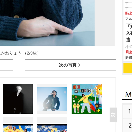
ナー
ナ
時給
アル
「
入
造
株
月
ふかわりょう （2/9枚）
派遣
次の写真
1
2