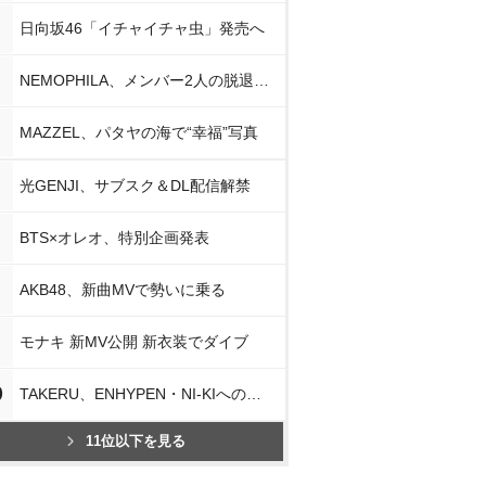
日向坂46「イチャイチャ虫」発売へ
NEMOPHILA、メンバー2人の脱退発表
MAZZEL、パタヤの海で“幸福”写真
光GENJI、サブスク＆DL配信解禁
BTS×オレオ、特別企画発表
AKB48、新曲MVで勢いに乗る
モナキ 新MV公開 新衣装でダイブ
0
TAKERU、ENHYPEN・NI-KIへの思い
11位以下を見る