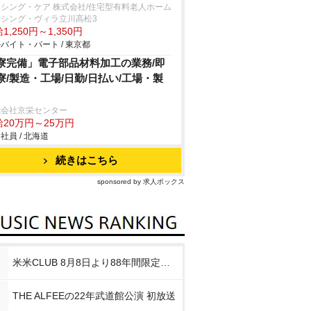
シング・ケア 株式会社/住宅型有料老人ホーム
ーシング・ヴィラ立川高松3
1,250円～1,350円
バイト・パート / 東京都
寮完備」電子部品材料加工の業務/即
寮/製造・工場/日勤/日払い/工場・製
式会社京栄センター
給20万円～25万円
社員 / 北海道
続きはこちら
sponsored by 求人ボックス
米米CLUB 8月8日より88年間限定企画
THE ALFEEの22年武道館公演 初放送