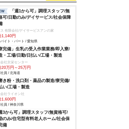
「週1から可」調理スタッフ/無
EW
格可/日勤のみ/デイサービス/社会保障
備
ス 有限会社/デイサービスアンの家
1,140円
バイト・パート / 愛知県
寮完備」生乳の受入作業業務/即入寮/
造・工場/日勤/日払い/工場・製造
式会社京栄センター
給20万円～25万円
社員 / 北海道
磨き粉・洗口剤・薬品の製造/寮完備/
払い/工場・製造
式会社ライオン社
1,600円
社員 / 神奈川県
週3から可」調理スタッフ/無資格可/
勤のみ/住宅型有料老人ホーム/社会保
完備