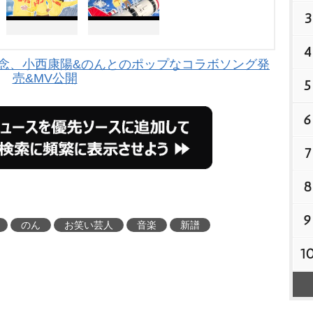
3
4
記念、小西康陽&のんとのポップなコラボソング発
売&MV公開
5
6
7
8
9
のん
お笑い芸人
音楽
新譜
1