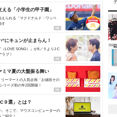
支える「小学生の甲子園」
与えられる「マクドナルド・ワッペ
指す
い”にキュンが止まらん！
OVE SONG）』が8／５よりJ:C
アラブ！
ァミマ夏の大盤振る舞い
ミリーマートの人気企画「お値段その
、シリーズ初の年2回開催！
C９選」とは？
い。そこで、マウスコンピューターの
をご紹介！