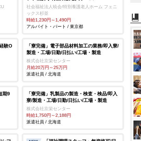
CU
社会福祉法人暁会/特別養護老人ホーム フェニ
ックス杉並
時給1,230円～1,490円
アルバイト・パート / 東京都
経験O
「寮完備」電子部品材料加工の業務/即入寮/
製造・工場/日勤/日払い/工場・製造
株式会社京栄センター
月給20万円～25万円
派遣社員 / 北海道
短期9
「寮完備」乳製品の製造・検査・検品/即入
寮/製造・工場/日勤/日払い/工場・製造
株式会社京栄センター
時給1,750円～2,188円
派遣社員 / 北海道