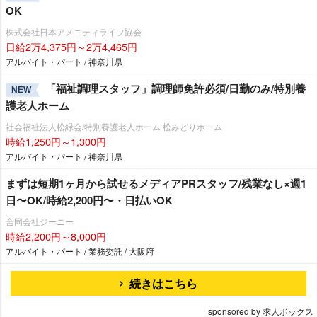
OK
株式会社日本アメニティライフ協会
日給2万4,375円～2万4,465円
アルバイト・パート / 神奈川県
「福祉調理スタッフ」調理師免許必須/日勤のみ/特別養
NEW
護老人ホーム
社会福祉法人松緑会/特別養護老人ホーム 松みどりホーム
時給1,250円～1,300円
アルバイト・パート / 神奈川県
まずは短期1ヶ月から試せるメディアPRスタッフ/残業なし×週1
日〜OK/時給2,200円〜・日払いOK
合同会社ジーニー
時給2,200円～8,000円
アルバイト・パート / 業務委託 / 大阪府
続きはこちら
sponsored by 求人ボックス