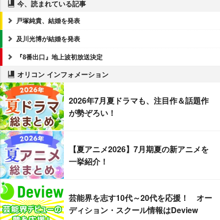
今、読まれている記事
戸塚純貴、結婚を発表
及川光博が結婚を発表
『8番出口』地上波初放送決定
オリコン インフォメーション
2026年7月夏ドラマも、注目作＆話題作
が勢ぞろい！
【夏アニメ2026】7月期夏の新アニメを
一挙紹介！
芸能界を志す10代～20代を応援！ オー
ディション・スクール情報はDeview