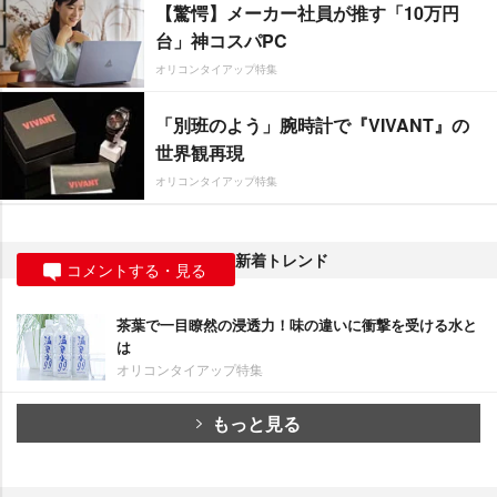
【驚愕】メーカー社員が推す「10万円
台」神コスパPC
オリコンタイアップ特集
「別班のよう」腕時計で『VIVANT』の
世界観再現
オリコンタイアップ特集
新着トレンド
コメントする・見る
茶葉で一目瞭然の浸透力！味の違いに衝撃を受ける水と
は
オリコンタイアップ特集
もっと見る