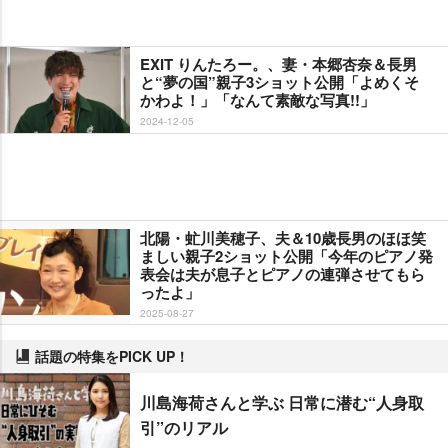
EXIT りんたろー。、妻・本郷杏奈＆長男
と“夢の国”親子3ショット公開「よめくそ
かわよ！」「なんて素敵な写真!!」
2024-12-05
北陽・虻川美穂子、夫＆10歳長男のほほ笑
ましい親子2ショット公開「今年のピアノ発
表会は夫が息子とピアノの連弾させてもら
ったよ」
2025-08-27
話題の特集をPICK UP！
川島海荷さんと学ぶ 日常に潜む“人身取
引”のリアル