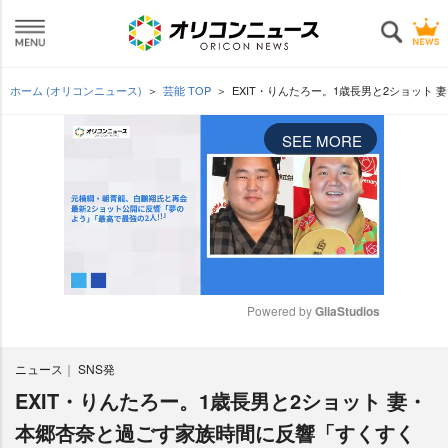
ホーム (オリコンニュース)
芸能 TOP
EXIT・りんたろー。1歳長男と2ショッ
SEE MORE
Powered by 
GliaStudios
M
ニュース
SNS発
u
t
EXIT・りんたろー。1歳長男と2ショット 妻・
e
本郷杏奈と過ごす家族時間に反響「すくすく