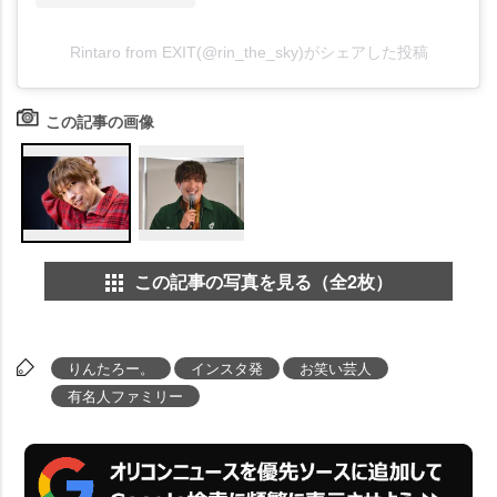
Rintaro from EXIT(@rin_the_sky)がシェアした投稿
この記事の画像
この記事の写真を見る（全2枚）
りんたろー。
インスタ発
お笑い芸人
有名人ファミリー