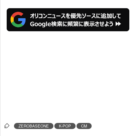
ZEROBASEONE
K-POP
CM