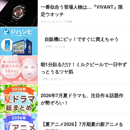
一番似合う登場人物は…『VIVANT』限
定ウオッチ
オリコンタイアップ特集
自販機にピッ！ですぐに買えちゃう
（PR）ジハンピ
朝1分貼るだけ！ミルクピールで一日中ず
っとうるツヤ肌
（PR）サボリーノ
2026年7月夏ドラマも、注目作＆話題作
が勢ぞろい！
【夏アニメ2026】7月期夏の新アニメを