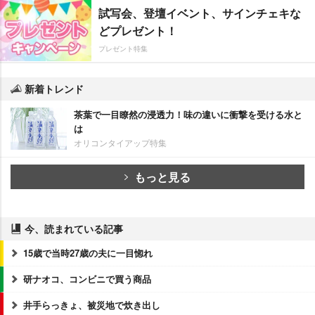
試写会、登壇イベント、サインチェキな
どプレゼント！
プレゼント特集
新着トレンド
茶葉で一目瞭然の浸透力！味の違いに衝撃を受ける水と
は
オリコンタイアップ特集
もっと見る
今、読まれている記事
15歳で当時27歳の夫に一目惚れ
研ナオコ、コンビニで買う商品
井手らっきょ、被災地で炊き出し