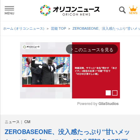
ホーム (オリコンニュース)
芸能 TOP
ZEROBASEONE、没入感たっぷり“甘い
このニュースを見る
arrow_forward_ios
Powered by 
GliaStudios
M
ニュース
CM
u
t
ZEROBASEONE、没入感たっぷり“甘いメッ
e