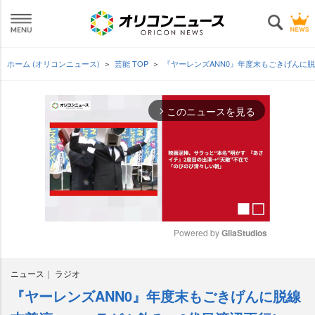
ホーム (オリコンニュース)
芸能 TOP
『ヤーレンズANN0』年度末もごきげんに
このニュースを見る
arrow_forward_ios
Powered by 
GliaStudios
M
ニュース
ラジオ
u
t
『ヤーレンズANN0』年度末もごきげんに脱線
e