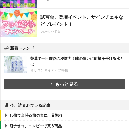
試写会、登壇イベント、サインチェキな
どプレゼント！
プレゼント特集
新着トレンド
茶葉で一目瞭然の浸透力！味の違いに衝撃を受ける水と
は
オリコンタイアップ特集
もっと見る
今、読まれている記事
15歳で当時27歳の夫に一目惚れ
研ナオコ、コンビニで買う商品