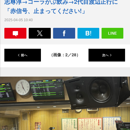
志尊淳→コーラがぶ飲み→2代目渡辺正行に
「赤信号、止まってください!」
2025-04-05 10:40
（画像：2／28）
前へ
次へ