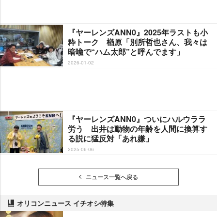
『ヤーレンズANN0』2025年ラストも小
粋トーク 楢原「別所哲也さん、我々は
暗喩で“ハム太郎”と呼んでます」
2026-01-02
『ヤーレンズANN0』ついにハルウララ
労う 出井は動物の年齢を人間に換算す
る説に猛反対「あれ嫌」
2025-06-06
ニュース一覧へ戻る
オリコンニュース イチオシ特集