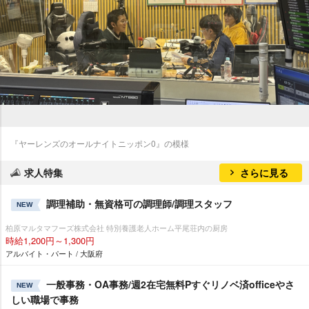
『ヤーレンズのオールナイトニッポン0』の模様
求人特集
さらに見る
調理補助・無資格可の調理師/調理スタッフ
NEW
柏原マルタマフーズ株式会社 特別養護老人ホーム平尾荘内の厨房
時給1,200円～1,300円
アルバイト・パート / 大阪府
一般事務・OA事務/週2在宅無料Pすぐリノベ済officeやさ
NEW
しい職場で事務