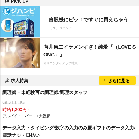
PICK UP
自販機にピッ！ですぐに買えちゃう
（PR）ジハンピ
向井康二イケメンすぎ！純愛『（LOVE S
ONG）』
オリコンタイアップ特集
求人特集
さらに見る
調理師・未経験可の調理師/調理スタッフ
GEZELLIG
時給1,200円～
アルバイト・パート / 大阪府
データ入力・タイピング/数字の入力のみ夏ギフトのデータ入力/
電話ナシ・日払い