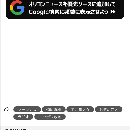
ヤーレンズ
楢原真樹
出井隼之介
お笑い芸人
ラジオ
ニッポン放送