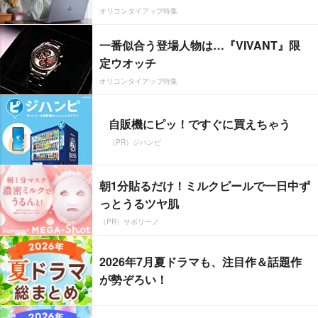
オリコンタイアップ特集
一番似合う登場人物は…『VIVANT』限
定ウオッチ
オリコンタイアップ特集
自販機にピッ！ですぐに買えちゃう
（PR）ジハンピ
朝1分貼るだけ！ミルクピールで一日中ず
っとうるツヤ肌
（PR）サボリーノ
2026年7月夏ドラマも、注目作＆話題作
が勢ぞろい！