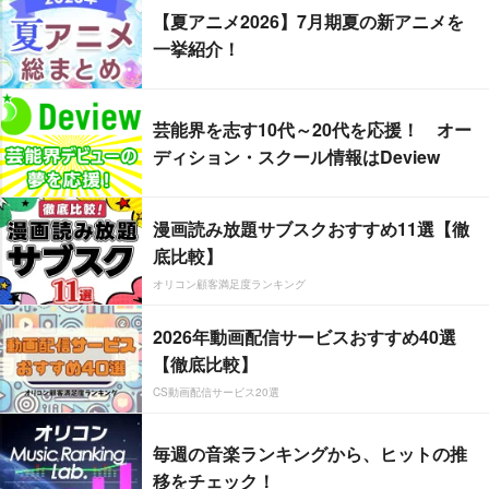
【夏アニメ2026】7月期夏の新アニメを
一挙紹介！
芸能界を志す10代～20代を応援！ オー
ディション・スクール情報はDeview
漫画読み放題サブスクおすすめ11選【徹
底比較】
オリコン顧客満足度ランキング
2026年動画配信サービスおすすめ40選
【徹底比較】
CS動画配信サービス20選
毎週の音楽ランキングから、ヒットの推
移をチェック！