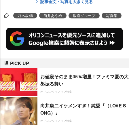
記事全文・写真を大きく見る
乃木坂46
筒井あやめ
坂道グループ
写真集
PICK UP
お値段そのまま45％増量！ファミマ夏の大
盤振る舞い
オリコンタイアップ特集
向井康二イケメンすぎ！純愛『（LOVE S
ONG）』
オリコンタイアップ特集