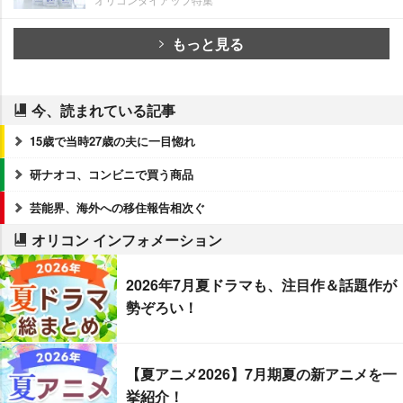
もっと見る
今、読まれている記事
15歳で当時27歳の夫に一目惚れ
研ナオコ、コンビニで買う商品
芸能界、海外への移住報告相次ぐ
オリコン インフォメーション
2026年7月夏ドラマも、注目作＆話題作が
勢ぞろい！
【夏アニメ2026】7月期夏の新アニメを一
挙紹介！