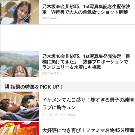
乃木坂46金川紗耶、1st写真集記念生配信決
定 W特典で大人の色気放つショット解禁
2026-04-28
乃木坂46金川紗耶、1st写真集発売決定「目
標に掲げてきた」 抜群プロポーションで
ランジェリー＆水着にも挑戦
2026-04-27
話題の特集をPICK UP！
イケメンてんこ盛り！尊すぎる男子の純情
ラブに胸キュン
オリコンタイアップ特集
大好評につき再び！ファミマ名物45％増量