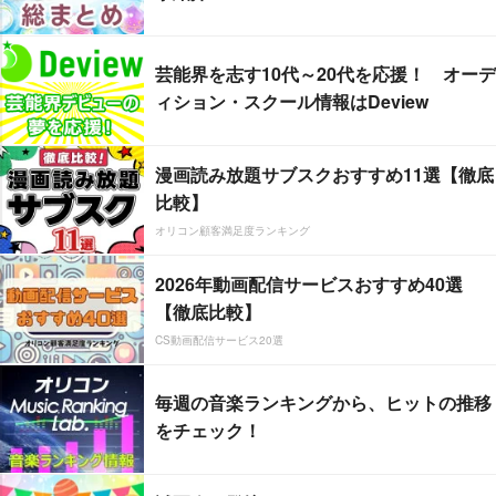
芸能界を志す10代～20代を応援！ オーデ
ィション・スクール情報はDeview
漫画読み放題サブスクおすすめ11選【徹底
比較】
オリコン顧客満足度ランキング
2026年動画配信サービスおすすめ40選
【徹底比較】
CS動画配信サービス20選
毎週の音楽ランキングから、ヒットの推移
をチェック！