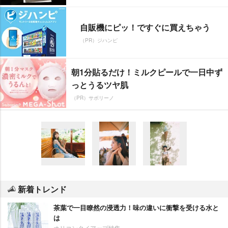
自販機にピッ！ですぐに買えちゃう
（PR）ジハンピ
朝1分貼るだけ！ミルクピールで一日中ず
っとうるツヤ肌
（PR）サボリーノ
新着トレンド
茶葉で一目瞭然の浸透力！味の違いに衝撃を受ける水と
は
オリコンタイアップ特集