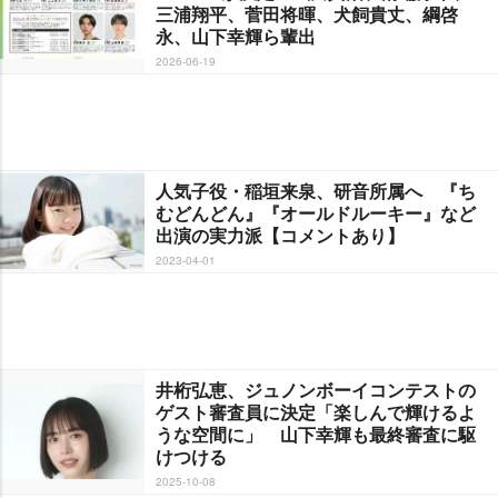
三浦翔平、菅田将暉、犬飼貴丈、綱啓
永、山下幸輝ら輩出
2026-06-19
人気子役・稲垣来泉、研音所属へ 『ち
むどんどん』『オールドルーキー』など
出演の実力派【コメントあり】
2023-04-01
井桁弘恵、ジュノンボーイコンテストの
ゲスト審査員に決定「楽しんで輝けるよ
うな空間に」 山下幸輝も最終審査に駆
けつける
2025-10-08