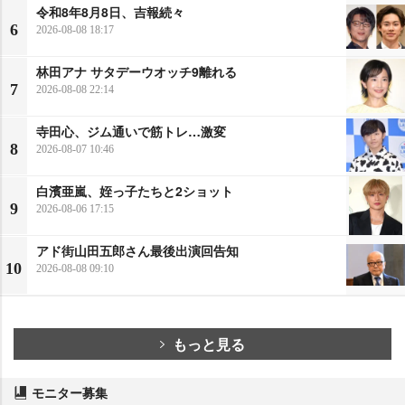
令和8年8月8日、吉報続々
6
2026-08-08 18:17
林田アナ サタデーウオッチ9離れる
7
2026-08-08 22:14
寺田心、ジム通いで筋トレ…激変
8
2026-08-07 10:46
白濱亜嵐、姪っ子たちと2ショット
9
2026-08-06 17:15
アド街山田五郎さん最後出演回告知
10
2026-08-08 09:10
もっと見る
モニター募集