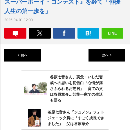
スーパーボーイ・コンテスト』を経て「俳優
人生の第一歩を」
2025-04-01 12:00
前へ
次へ
谷原七音さん、実父・いしだ壱
成への思いを初告白「心情が揺
さぶられるお芝居」 育ての父
は谷原章介…芸能一家での生活
も語る
谷原七音さん『ジュノン』フォト
ジェニック賞に「すごく成長でき
ました」 父は谷原章介