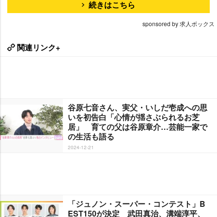
続きはこちら
sponsored by 求人ボックス
関連リンク+
谷原七音さん、実父・いしだ壱成への思
いを初告白「心情が揺さぶられるお芝
居」 育ての父は谷原章介…芸能一家で
の生活も語る
2024-12-21
「ジュノン・スーパー・コンテスト」B
EST150が決定 武田真治、溝端淳平、