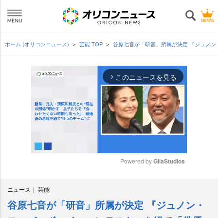
ホーム (オリコンニュース)
芸能 TOP
谷原七音が「研音」所属が決定 『ジュノ
このニュースを見る
arrow_forward_ios
Powered by 
GliaStudios
M
ニュース
芸能
u
t
谷原七音が「研音」所属が決定 『ジュノン・
e