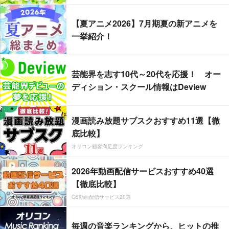
【夏アニメ2026】7月期夏の新アニメを
一挙紹介！
芸能界を志す10代～20代を応援！ オー
ディション・スクール情報はDeview
漫画読み放題サブスクおすすめ11選【徹
底比較】
オリコン顧客満足度ランキング
2026年動画配信サービスおすすめ40選
【徹底比較】
CS動画配信サービス20選
毎週の音楽ランキングから、ヒットの推