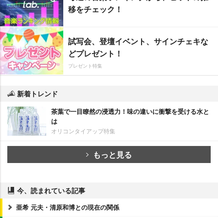
移をチェック！
試写会、登壇イベント、サインチェキな
どプレゼント！
プレゼント特集
新着トレンド
茶葉で一目瞭然の浸透力！味の違いに衝撃を受ける水と
は
オリコンタイアップ特集
もっと見る
今、読まれている記事
亜希 元夫・清原和博との現在の関係