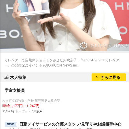
カレンダーで自然体ショットをみせた矢吹奈子=『2025.4-2026.3カレンダ
ー』の発売記念イベント (C)ORICON NewS inc.
求人特集
さらに見る
学童支援員
枚方市立西牧野小学校 留守家庭児童会室
時給1,177円～1,247円
アルバイト・パート / 大阪府
日勤デイサービスの介護スタッフ/見守りやお話相手中心
NEW