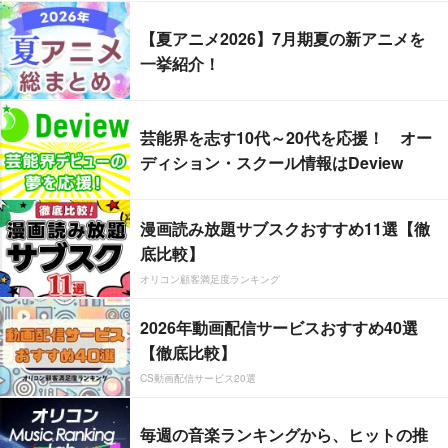
【夏アニメ2026】7月期夏の新アニメを
一挙紹介！
芸能界を志す10代～20代を応援！ オー
ディション・スクール情報はDeview
漫画読み放題サブスクおすすめ11選【徹
底比較】
オリコン顧客満足度ランキング
2026年動画配信サービスおすすめ40選
【徹底比較】
CS動画配信サービス20選
毎週の音楽ランキングから、ヒットの推