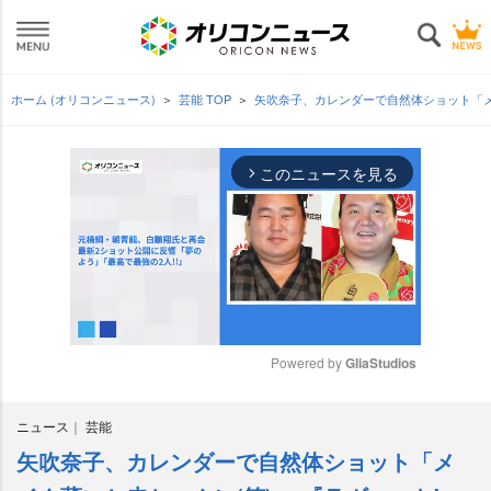
ホーム (オリコンニュース)
芸能 TOP
矢吹奈子、カレンダーで自然体ショット「メ
このニュースを見る
arrow_forward_ios
Powered by 
GliaStudios
M
ニュース
芸能
u
t
矢吹奈子、カレンダーで自然体ショット「メ
e