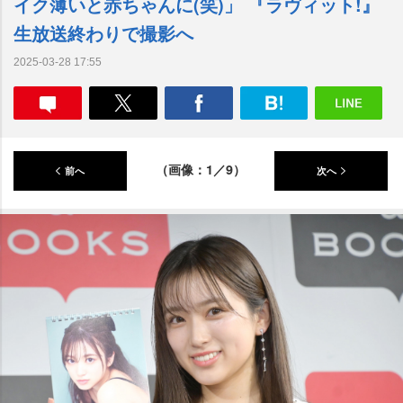
イク薄いと赤ちゃんに(笑)」 『ラヴィット!』
生放送終わりで撮影へ
2025-03-28 17:55
（画像：1／9）
前へ
次へ