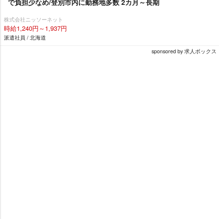
で負担少なめ/登別市内に勤務地多数 2カ月～長期
株式会社ニッソーネット
時給1,240円～1,937円
派遣社員 / 北海道
sponsored by 求人ボックス