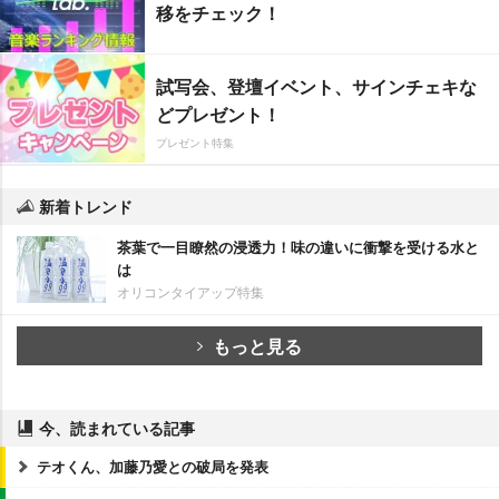
移をチェック！
試写会、登壇イベント、サインチェキな
どプレゼント！
プレゼント特集
新着トレンド
茶葉で一目瞭然の浸透力！味の違いに衝撃を受ける水と
は
オリコンタイアップ特集
もっと見る
今、読まれている記事
テオくん、加藤乃愛との破局を発表