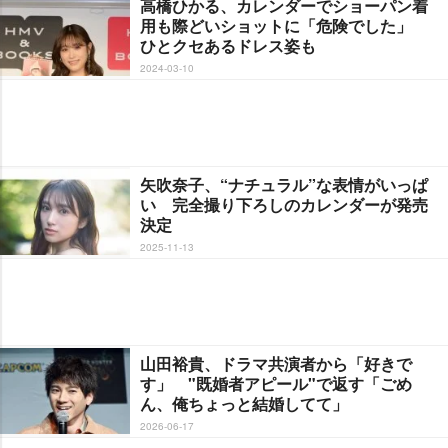
高橋ひかる、カレンダーでショーパン着
用も際どいショットに「危険でした」
ひとクセあるドレス姿も
2024-03-10
矢吹奈子、“ナチュラル”な表情がいっぱ
い 完全撮り下ろしのカレンダーが発売
決定
2025-11-13
山田裕貴、ドラマ共演者から「好きで
す」 "既婚者アピール"で返す「ごめ
ん、俺ちょっと結婚してて」
2026-06-17