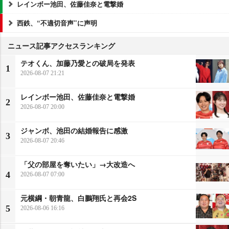
レインボー池田、佐藤佳奈と電撃婚
西鉄、“不適切音声”に声明
ニュース記事アクセスランキング
テオくん、加藤乃愛との破局を発表
1
2026-08-07 21:21
レインボー池田、佐藤佳奈と電撃婚
2
2026-08-07 20:00
ジャンボ、池田の結婚報告に感激
3
2026-08-07 20:46
「父の部屋を奪いたい」→大改造へ
4
2026-08-07 07:00
元横綱・朝青龍、白鵬翔氏と再会2S
5
2026-08-06 16:16