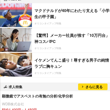
マクドナルドが40年にわたり支える「小学
生の甲子園」
オリコンタイアップ特集
【驚愕】メーカー社員が推す「10万円台」
神コスパPC
オリコンタイアップ特集
イケメンてんこ盛り！尊すぎる男子の純情
ラブに胸キュン
オリコンタイアップ特集
求人特集
さらに見る
顕微鏡でアスベストの有無の分析/化学分析
WDB株式会社
時給1,400円～1,450円