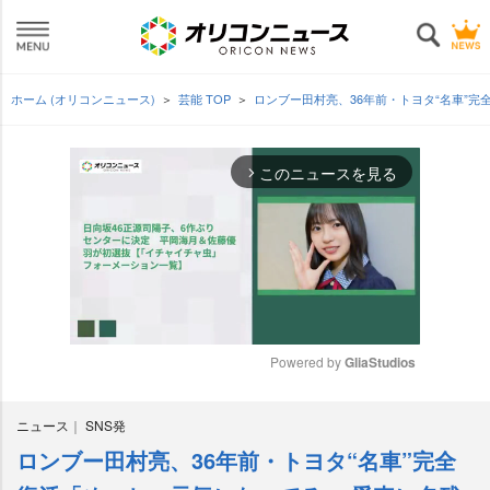
ホーム (オリコンニュース)
芸能 TOP
ロンブー田村亮、36年前・トヨタ“名車”
このニュースを見る
arrow_forward_ios
Powered by 
GliaStudios
M
ニュース
SNS発
u
t
ロンブー田村亮、36年前・トヨタ“名車”完全
e