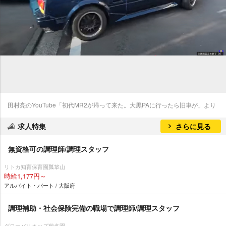
田村亮のYouTube「初代MR2が帰って来た。大黒PAに行ったら旧車が」より
求人特集
さらに見る
無資格可の調理師/調理スタッフ
リトカ知育保育園瓢箪山
時給1,177円～
アルバイト・パート / 大阪府
調理補助・社会保険完備の職場で調理師/調理スタッフ
グローバルキッズ菊名園