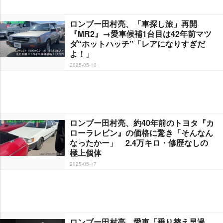
ロンブー田村亮、「車探し旅」再開
『MR2』→愛車候補1台目は42年前マツ
ダ“ホットハッチ”「レアになりすぎだ
よ！」
2025-05-10
ロンブー田村亮、約40年前のトヨタ『カ
ローラレビン』の価格に驚き「そんなん
なったかー」 2.4万キロ・修歴なしの
極上個体
2025-05-17
ロンブー田村亮、愛車「乗り替え早過