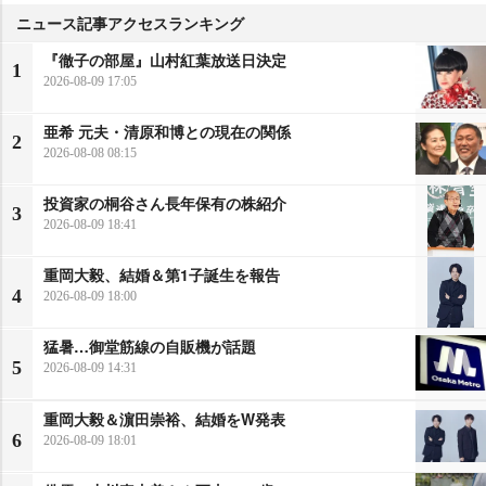
ニュース記事アクセスランキング
『徹子の部屋』山村紅葉放送日決定
1
2026-08-09 17:05
亜希 元夫・清原和博との現在の関係
2
2026-08-08 08:15
投資家の桐谷さん長年保有の株紹介
3
2026-08-09 18:41
重岡大毅、結婚＆第1子誕生を報告
4
2026-08-09 18:00
猛暑…御堂筋線の自販機が話題
5
2026-08-09 14:31
重岡大毅＆濵田崇裕、結婚をW発表
6
2026-08-09 18:01