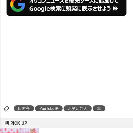
田村亮
YouTube発
お笑い芸人
車
PICK UP