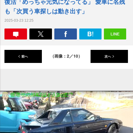
復活「めっちゃ元気になってる」 愛車に名残
も「次買う車探しは動き出す」
2025-03-23 12:25
（画像：2／10）
前へ
次へ