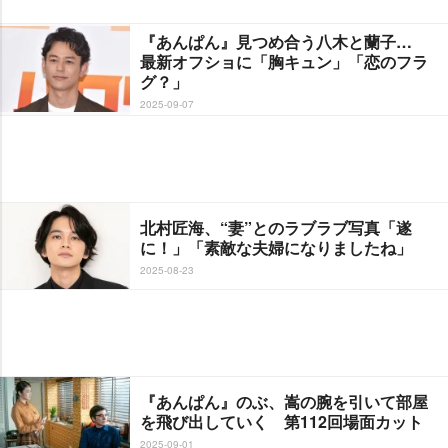
『あんぱん』見つめ合う八木と蘭子…
最新オフショに「胸キュン」「恋のフラ
グ？」
2025-09-07
北村匠海、“妻”とのラブラブ写真「遂
に！」「素敵な夫婦になりましたね」
2025-08-23
『あんぱん』のぶ、嵩の腕を引いて部屋
を飛び出していく 第112回場面カット
2025-09-01