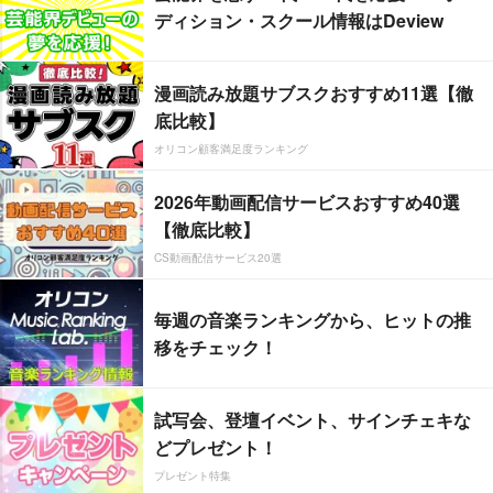
ディション・スクール情報はDeview
漫画読み放題サブスクおすすめ11選【徹
底比較】
オリコン顧客満足度ランキング
2026年動画配信サービスおすすめ40選
【徹底比較】
CS動画配信サービス20選
毎週の音楽ランキングから、ヒットの推
移をチェック！
試写会、登壇イベント、サインチェキな
どプレゼント！
プレゼント特集