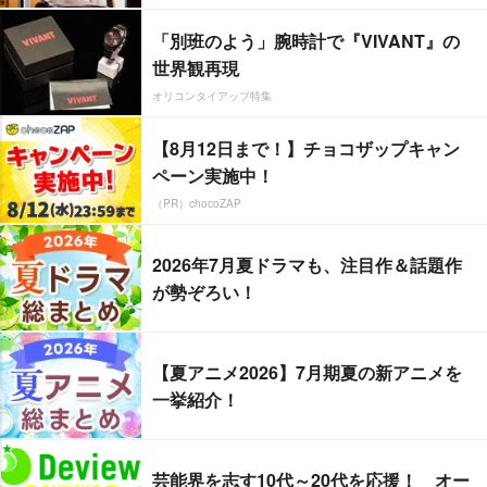
「別班のよう」腕時計で『VIVANT』の
世界観再現
オリコンタイアップ特集
【8月12日まで！】チョコザップキャン
ペーン実施中！
（PR）chocoZAP
2026年7月夏ドラマも、注目作＆話題作
が勢ぞろい！
【夏アニメ2026】7月期夏の新アニメを
一挙紹介！
芸能界を志す10代～20代を応援！ オー