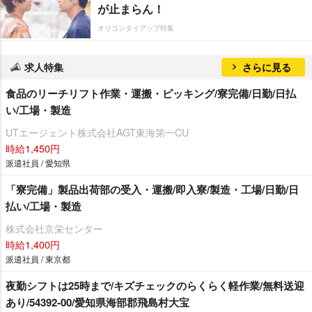
が止まらん！
オリコンタイアップ特集
求人特集
さらに見る
食品のリーチリフト作業・運搬・ピッキング/寮完備/日勤/日払
い/工場・製造
UTエージェント株式会社AGT東海第一CU
時給1,450円
派遣社員 / 愛知県
「寮完備」製品出荷部の受入・運搬/即入寮/製造・工場/日勤/日
払い/工場・製造
株式会社京栄センター
時給1,400円
派遣社員 / 東京都
夜勤シフトは25時まで/キズチェックのらくらく軽作業/無料送迎
あり/54392-00/愛知県海部郡飛島村大宝