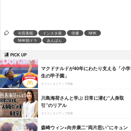
今田美桜
インスタ発
俳優
NHK
NHK朝ドラ
あんぱん
PICK UP
マクドナルドが40年にわたり支える「小学
生の甲子園」
オリコンタイアップ特集
川島海荷さんと学ぶ 日常に潜む“人身取
引”のリアル
オリコンタイアップ特集
森崎ウィン×向井康二“両片思い”にキュン