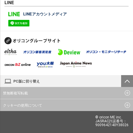
LINE
LINEアカウントメディア
PC版に切り替え
禁無断複写転載
クッキーの使用について
© oricon ME inc.
JASRAC許諾番号：
9009642140Y38026