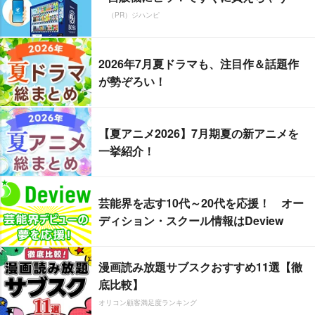
（PR）ジハンピ
2026年7月夏ドラマも、注目作＆話題作
が勢ぞろい！
【夏アニメ2026】7月期夏の新アニメを
一挙紹介！
芸能界を志す10代～20代を応援！ オー
ディション・スクール情報はDeview
漫画読み放題サブスクおすすめ11選【徹
底比較】
オリコン顧客満足度ランキング