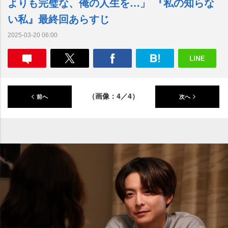
よりも完璧な、俺の人生を…」 『私の知らな
い私』最終回あらすじ
2025-03-20 06:00
（画像：4／4）
前へ
次へ