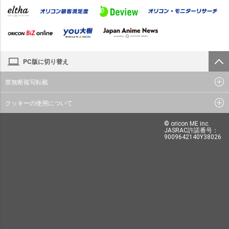
PC版に切り替え
禁無断複写転載
クッキーの使用について
© oricon ME inc.
JASRAC許諾番号：
9009642140Y38026