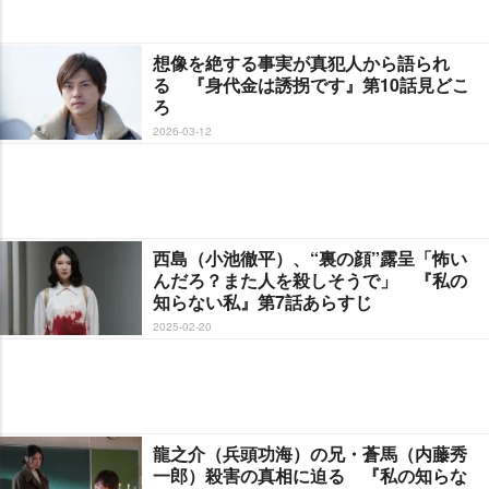
想像を絶する事実が真犯人から語られ
る 『身代金は誘拐です』第10話見どこ
ろ
2026-03-12
西島（小池徹平）、“裏の顔”露呈「怖い
んだろ？また人を殺しそうで」 『私の
知らない私』第7話あらすじ
2025-02-20
龍之介（兵頭功海）の兄・蒼馬（内藤秀
一郎）殺害の真相に迫る 『私の知らな