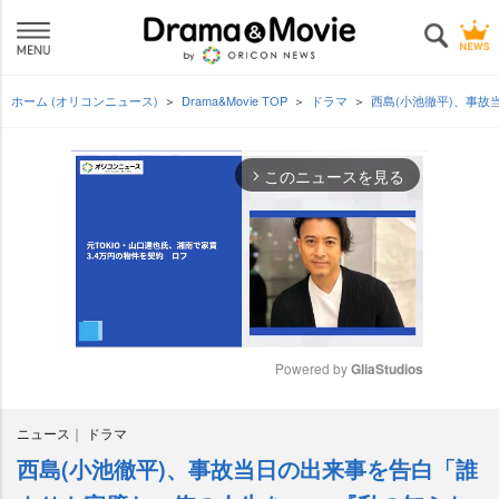
ホーム (オリコンニュース)
Drama&Movie TOP
ドラマ
西島(小池徹平)、事
このニュースを見る
arrow_forward_ios
Powered by 
GliaStudios
M
ニュース
ドラマ
u
t
西島(小池徹平)、事故当日の出来事を告白「誰
e