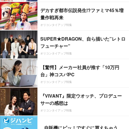
デカすぎ都市伝説発生!?ファミマ45％増
量作戦再来
オリコンタイアップ特集
SUPER★DRAGON、自ら描いた”レトロ
フューチャー”
オリコンタイアップ特集
【驚愕】メーカー社員が推す「10万円
台」神コスパPC
オリコンタイアップ特集
『VIVANT』限定ウオッチ、プロデュー
サーの感想は
オリコンタイアップ特集
自販機にピッ！ですぐに買えちゃう