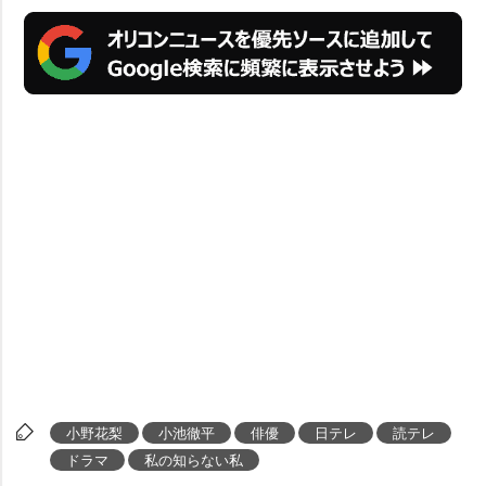
小野花梨
小池徹平
俳優
日テレ
読テレ
ドラマ
私の知らない私